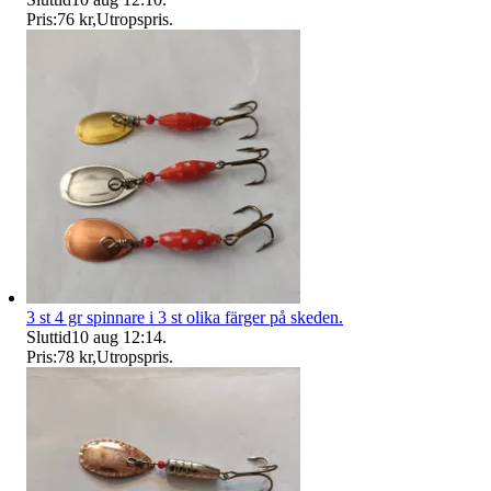
Pris:
76 kr
,
Utropspris
.
3 st 4 gr spinnare i 3 st olika färger på skeden.
Sluttid
10 aug 12:14
.
Pris:
78 kr
,
Utropspris
.