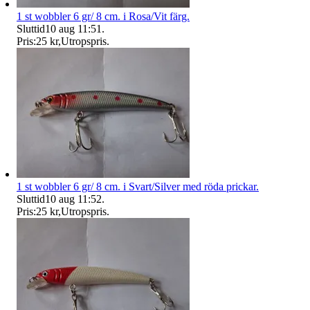
1 st wobbler 6 gr/ 8 cm. i Rosa/Vit färg.
Sluttid
10 aug 11:51
.
Pris:
25 kr
,
Utropspris
.
1 st wobbler 6 gr/ 8 cm. i Svart/Silver med röda prickar.
Sluttid
10 aug 11:52
.
Pris:
25 kr
,
Utropspris
.