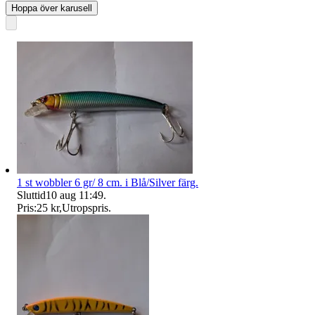
Hoppa över karusell
1 st wobbler 6 gr/ 8 cm. i Blå/Silver färg.
Sluttid
10 aug 11:49
.
Pris:
25 kr
,
Utropspris
.