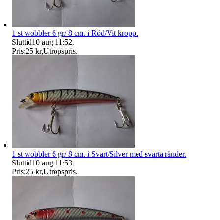
1 st wobbler 6 gr/ 8 cm. i Röd/Vit kropp.
Sluttid
10 aug 11:52
.
Pris:
25 kr
,
Utropspris
.
1 st wobbler 6 gr/ 8 cm. i Svart/Silver med svarta ränder.
Sluttid
10 aug 11:53
.
Pris:
25 kr
,
Utropspris
.