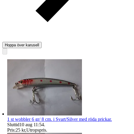
Hoppa över karusell
1 st wobbler 6 gr/ 8 cm. i Svart/Silver med röda prickar.
Sluttid
10 aug 11:54
.
Pris:
25 kr
,
Utropspris
.