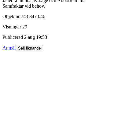
Jättebra till bl.a. R-båge och Abborre m.m.
Samfraktar vid behov.
Objektnr
743 347 046
Visningar
29
Publicerad
2 aug 19:53
Anmäl
Sälj liknande