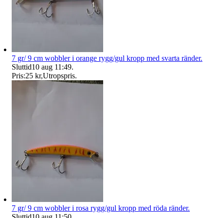
7 gr/ 9 cm wobbler i orange rygg/gul kropp med svarta ränder.
Sluttid
10 aug 11:49
.
Pris:
25 kr
,
Utropspris
.
7 gr/ 9 cm wobbler i rosa rygg/gul kropp med röda ränder.
Sluttid
10 aug 11:50
.