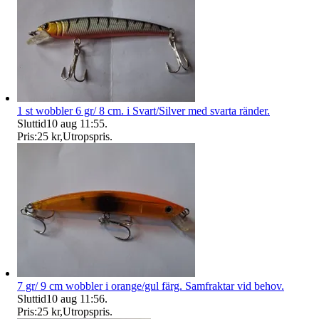
1 st wobbler 6 gr/ 8 cm. i Svart/Silver med svarta ränder.
Sluttid
10 aug 11:55
.
Pris:
25 kr
,
Utropspris
.
7 gr/ 9 cm wobbler i orange/gul färg. Samfraktar vid behov.
Sluttid
10 aug 11:56
.
Pris:
25 kr
,
Utropspris
.