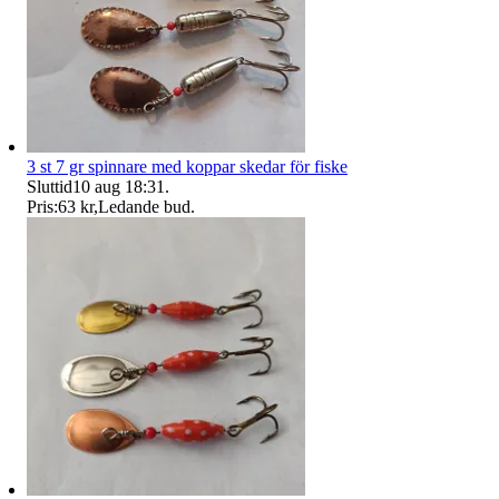
3 st 7 gr spinnare med koppar skedar för fiske
Sluttid
10 aug 18:31
.
Pris:
63 kr
,
Ledande bud
.