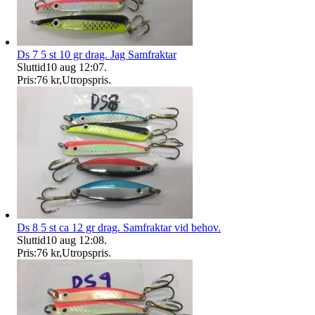
Ds 7 5 st 10 gr drag. Jag Samfraktar
Sluttid
10 aug 12:07
.
Pris:
76 kr
,
Utropspris
.
Ds 8 5 st ca 12 gr drag. Samfraktar vid behov.
Sluttid
10 aug 12:08
.
Pris:
76 kr
,
Utropspris
.