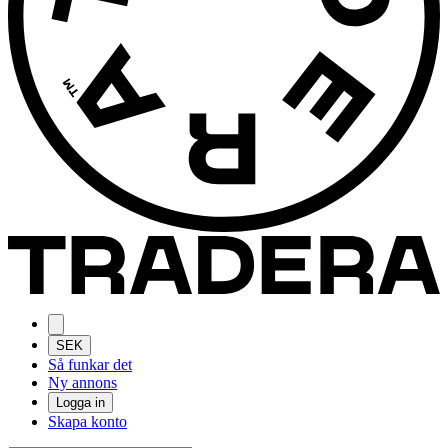
SEK
Så funkar det
Ny annons
Logga in
Skapa konto