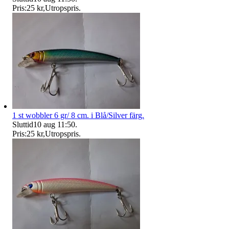
Pris:
25 kr
,
Utropspris
.
1 st wobbler 6 gr/ 8 cm. i Blå/Silver färg.
Sluttid
10 aug 11:50
.
Pris:
25 kr
,
Utropspris
.