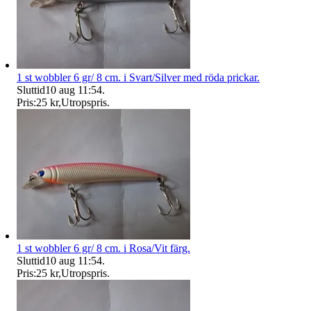
1 st wobbler 6 gr/ 8 cm. i Svart/Silver med röda prickar.
Sluttid
10 aug 11:54
.
Pris:
25 kr
,
Utropspris
.
1 st wobbler 6 gr/ 8 cm. i Rosa/Vit färg.
Sluttid
10 aug 11:54
.
Pris:
25 kr
,
Utropspris
.