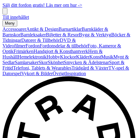
Sälj ditt fordon gratis! Läs mer om hur ->
Till innehållet
Meny
Accessoarer
Antikt & Design
Barnartiklar
Barnkläder &
Barnskor
Barnleksaker
Biljetter & Resor
Bygg & Verktyg
Böcker &
Tidningar
Datorer & Tillbehör
DVD &
Videofilmer
Fordon
Fordonsdelar & tillbehör
Foto, Kameror &
Optik
Frimärken
Handgjort & Konsthantverk
Hem &
Hushåll
Hemelektronik
Hobby
Klockor
Kläder
Konst
Musik
Mynt &
Sedlar
Samlarsaker
Skor
Skönhet
Smycken & Ädelstenar
Sport &
Fritid
Telefoni, Tablets & Wearables
Trädgård & Växter
TV-spel &
Datorspel
Vykort & Bilder
Övrigt
Inspiration