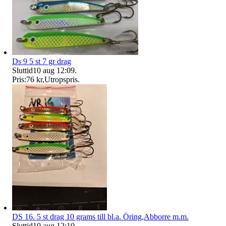
Ds 9 5 st 7 gr drag
Sluttid
10 aug 12:09
.
Pris:
76 kr
,
Utropspris
.
DS 16. 5 st drag 10 grams till bl.a. Öring,Abborre m.m.
Sluttid
10 aug 12:10
.