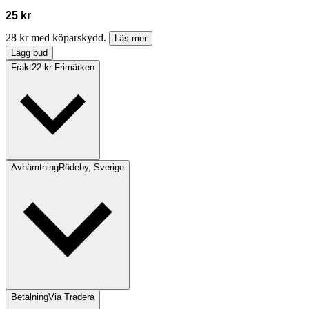
25 kr
28 kr med köparskydd.
Läs mer
Lägg bud
Frakt
22 kr Frimärken
Avhämtning
Rödeby, Sverige
Betalning
Via Tradera