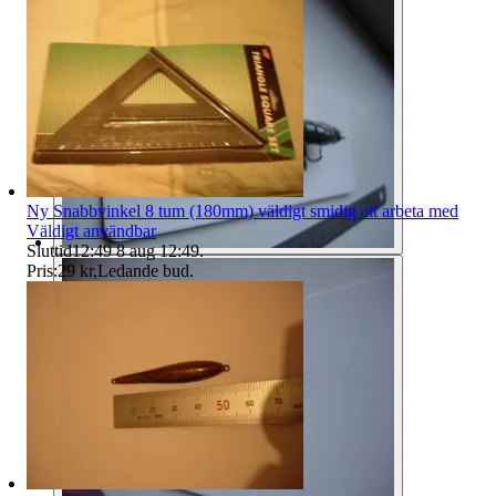
Ny Snabbvinkel 8 tum (180mm) väldigt smidig att arbeta med
Väldigt användbar
Sluttid
12:49
8 aug 12:49
.
Pris:
29 kr
,
Ledande bud
.