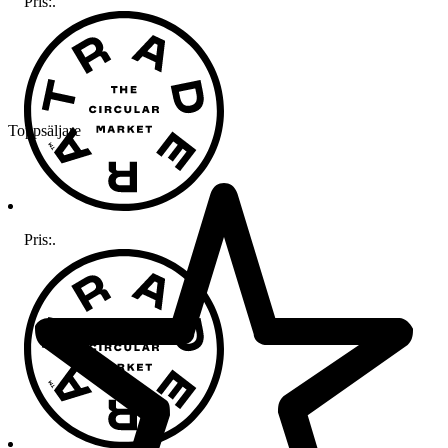
Pris:
.
Toppsäljare
Pris:
.