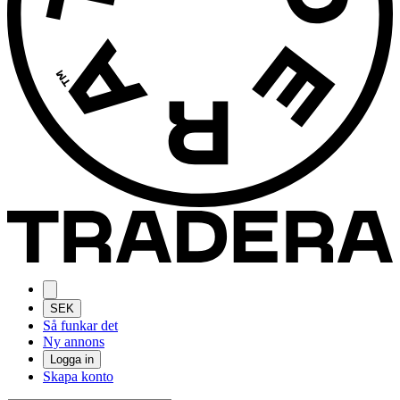
SEK
Så funkar det
Ny annons
Logga in
Skapa konto