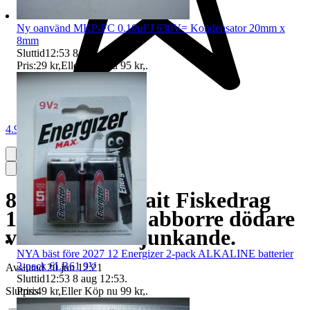
Ny oanvänd MKP-FC 0.10µFJ 630V= Kondensator 20mm x
8mm
Sluttid
12:53
8 aug 12:53
.
Pris:
29 kr
,
Eller Köp nu
95 kr
,
.
4.9
8 ledad Swimbait Fiskedrag
11g stor gädda abborre dödare
vassa krokar sjunkande.
NYA bäst före 2027 12 Energizer 2-pack ALKALINE batterier
2-pack 6LR61 9V
Avslutad
20 jun 12:21
Sluttid
12:53
8 aug 12:53
.
Pris:
49 kr
,
Eller Köp nu
99 kr
,
.
Slutpris