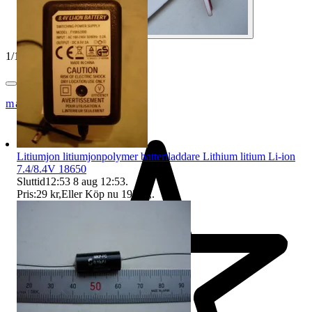
1
/
12
markku a
Litiumjon litiumjonpolymer batteriladdare Lithium litium Li-ion
7.4/8.4V 18650
Sluttid
12:53
8 aug 12:53
.
Pris:
29 kr
,
Eller Köp nu
195 kr
,
.