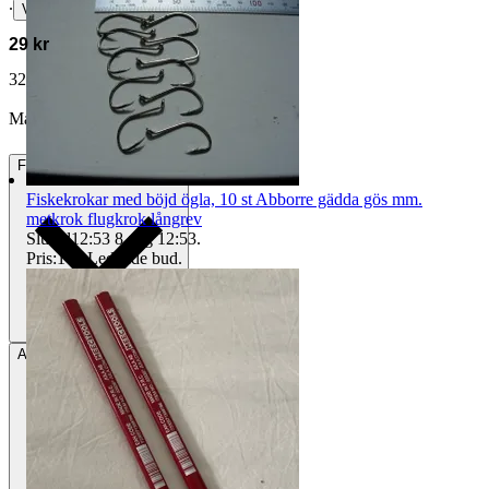
∙
Visa bud
29 kr
32 kr med köparskydd.
Läs mer
Matildasaker vann auktionen
Frakt
22 kr Annat fraktsätt
Fiskekrokar med böjd ögla, 10 st Abborre gädda gös mm.
metkrok flugkrok långrev
Sluttid
12:53
8 aug 12:53
.
Pris:
1 kr
,
Ledande bud
.
Avhämtning
Torslanda, Sverige