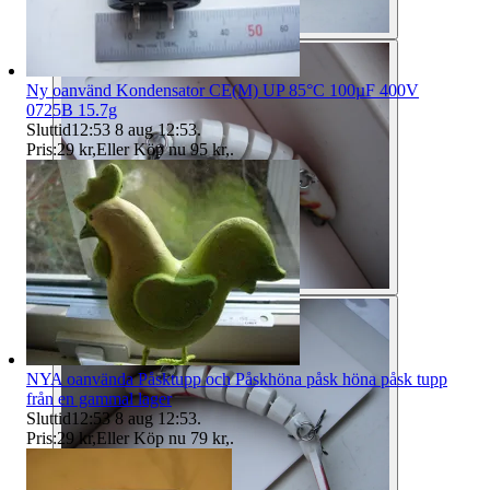
Ny oanvänd Kondensator CE(M) UP 85°C 100µF 400V
0725B 15.7g
Sluttid
12:53
8 aug 12:53
.
Pris:
29 kr
,
Eller Köp nu
95 kr
,
.
NYA oanvända Påsktupp och Påskhöna påsk höna påsk tupp
från en gammal lager
Sluttid
12:53
8 aug 12:53
.
Pris:
29 kr
,
Eller Köp nu
79 kr
,
.