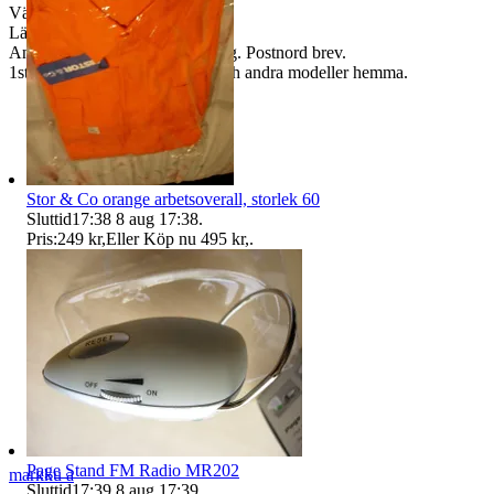
Väger ca 11g.
Längd ca 10cm.
Annat frakt frimärken 22kr <50g. Postnord brev.
1st öppnad skickas. Har flera och andra modeller hemma.
Stor & Co orange arbetsoverall, storlek 60
Sluttid
17:38
8 aug 17:38
.
Pris:
249 kr
,
Eller Köp nu
495 kr
,
.
Page Stand FM Radio MR202
markku a
Sluttid
17:39
8 aug 17:39
.