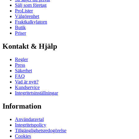
Sälj som företag
ProLister
Välgörenhet
Fraktkalkylatorn
Butik
Priser
Kontakt & Hjälp
Regler
Press
Säkerhet
FAQ
Vad är nytt?
Kundservice
Integritetsinställningar
Information
Användaravtal
Integritetspolicy
Tillgänglighetsredogörelse
Cookies