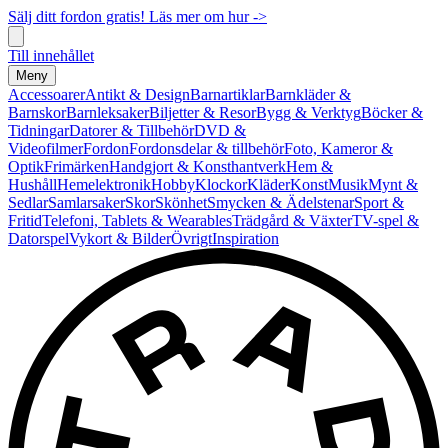
Sälj ditt fordon gratis! Läs mer om hur ->
Till innehållet
Meny
Accessoarer
Antikt & Design
Barnartiklar
Barnkläder &
Barnskor
Barnleksaker
Biljetter & Resor
Bygg & Verktyg
Böcker &
Tidningar
Datorer & Tillbehör
DVD &
Videofilmer
Fordon
Fordonsdelar & tillbehör
Foto, Kameror &
Optik
Frimärken
Handgjort & Konsthantverk
Hem &
Hushåll
Hemelektronik
Hobby
Klockor
Kläder
Konst
Musik
Mynt &
Sedlar
Samlarsaker
Skor
Skönhet
Smycken & Ädelstenar
Sport &
Fritid
Telefoni, Tablets & Wearables
Trädgård & Växter
TV-spel &
Datorspel
Vykort & Bilder
Övrigt
Inspiration