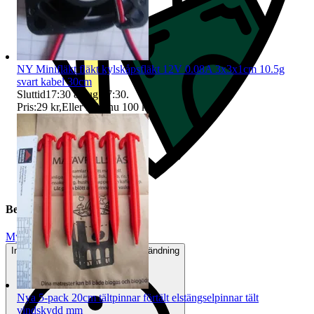
NY Minifläkt fläkt kylskåpsfläkt 12V 0.08A 3x3x1cm 10.5g
svart kabel 30cm
Sluttid
17:30
8 aug 17:30
.
Pris:
29 kr
,
Eller Köp nu
100 kr
,
.
Beskrivning
Mycket gott skick
Inga eller minimala tecken på användning
Nya 5-pack 20cm tältpinnar förtält elstängselpinnar tält
vindskydd mm