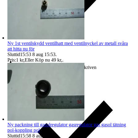
Ny 1st ventilskydd ventilhatt med ventilnyckel av metall svåra
att hitta nu för
Sluttid
15:53
8 aug 15:53
.
Pris:
1 kr
,
Eller Köp nu
49 kr
,
.
Ersättning om varan inte är som beskriven
Ny packning till gasolregulator gasregulator gas gasol tätning
pol-koppling pol
Sluttid
15:58
8 aug 15:58
.