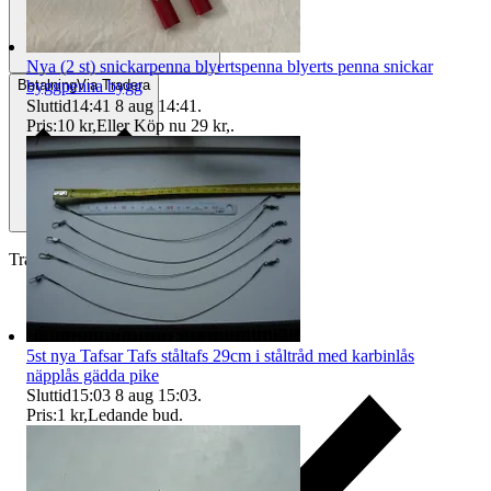
Nya (2 st) snickarpenna blyertspenna blyerts penna snickar
byggpenna bygg
Betalning
Via Tradera
Sluttid
14:41
8 aug 14:41
.
Pris:
10 kr
,
Eller Köp nu
29 kr
,
.
Traderas köparskydd
5st nya Tafsar Tafs ståltafs 29cm i ståltråd med karbinlås
näpplås gädda pike
Sluttid
15:03
8 aug 15:03
.
Pris:
1 kr
,
Ledande bud
.