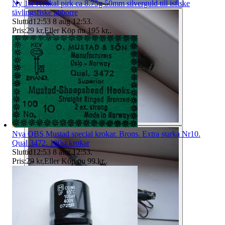
Ny 1st vertikal pirk ca 8.75g 50mm silverguld till isfiske
tävlingsfiske abborre
Sluttid
12:53
8 aug 12:53
.
Pris:
29 kr
,
Eller Köp nu
195 kr
,
.
Nya OBS Mustad special krokar. Brons. Extra starka Nr10.
Qual 3472. 100st krokar
Sluttid
12:53
8 aug 12:53
.
Pris:
29 kr
,
Eller Köp nu
99 kr
,
.