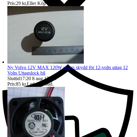
Pris:
29 kr
,
Eller Köp nu
59 kr
,
.
Ersättning om du inte får din vara
Ny Volvo 12V MAX 120W uttags skydd för 12-volts uttag 12
Volts Uttagslock bil
Sluttid
17:20
8 aug 17:20
.
Pris:
85 kr
,
Ledande bud
.