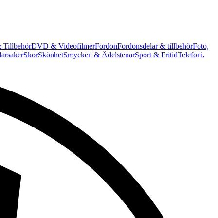
 Tillbehör
DVD & Videofilmer
Fordon
Fordonsdelar & tillbehör
Foto,
arsaker
Skor
Skönhet
Smycken & Ädelstenar
Sport & Fritid
Telefoni,