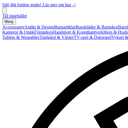
Sälj ditt fordon gratis! Läs mer om hur ->
Till innehållet
Meny
Accessoarer
Antikt & Design
Barnartiklar
Barnkläder & Barnskor
Barnl
Kameror & Optik
Frimärken
Handgjort & Konsthantverk
Hem & Hushå
Tablets & Wearables
Trädgård & Växter
TV-spel & Datorspel
Vykort &