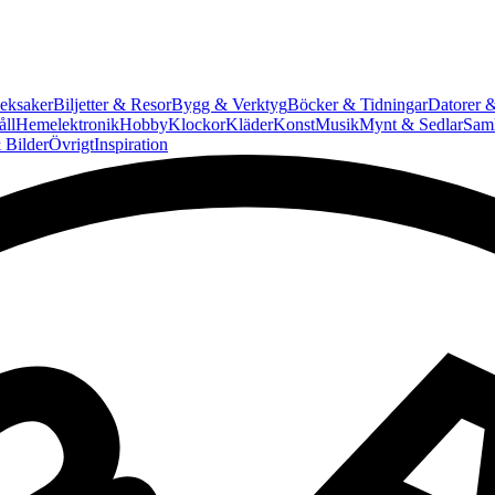
eksaker
Biljetter & Resor
Bygg & Verktyg
Böcker & Tidningar
Datorer &
ll
Hemelektronik
Hobby
Klockor
Kläder
Konst
Musik
Mynt & Sedlar
Saml
 Bilder
Övrigt
Inspiration