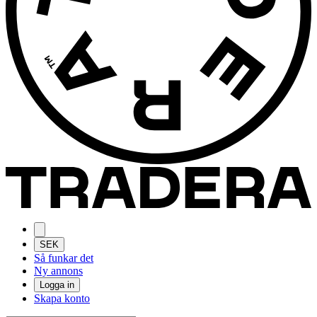
SEK
Så funkar det
Ny annons
Logga in
Skapa konto