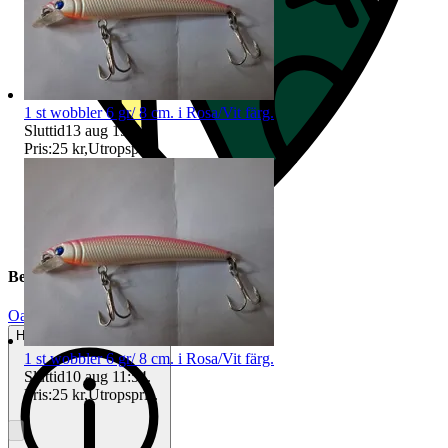
1 st wobbler 6 gr/ 8 cm. i Rosa/Vit färg.
Sluttid
13 aug 19:51
.
Pris:
25 kr
,
Utropspris
.
Beskrivning
Oanvänt
Helt ny och aldrig använd
1 st wobbler 6 gr/ 8 cm. i Rosa/Vit färg.
Sluttid
10 aug 11:54
.
Pris:
25 kr
,
Utropspris
.