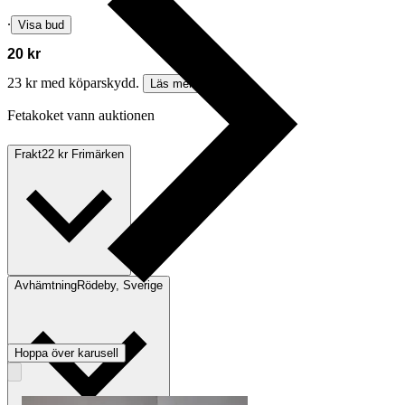
∙
Visa bud
20 kr
23 kr med köparskydd.
Läs mer
Fetakoket vann auktionen
Frakt
22 kr Frimärken
Avhämtning
Rödeby, Sverige
Hoppa över karusell