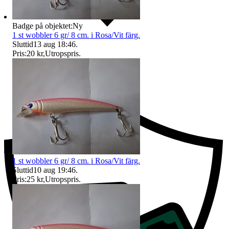
Badge på objektet:
Ny
1 st wobbler 6 gr/ 8 cm. i Rosa/Vit färg.
Sluttid
13 aug 18:46
.
Pris:
20 kr
,
Utropspris
.
Ersättning om du inte får din vara
1 st wobbler 6 gr/ 8 cm. i Rosa/Vit färg.
Sluttid
10 aug 19:46
.
Pris:
25 kr
,
Utropspris
.