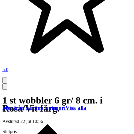
5.0
1 st wobbler 6 gr/ 8 cm. i
Rosa/Vit färg.
Mer från samma kategori
Visa alla
Avslutad
22 jul 10:56
Slutpris