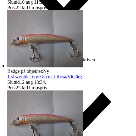
Sluttid
10 aug 11:51
.
Pris:
25 kr
,
Utropspris
.
Ersättning om varan inte är som beskriven
Badge på objektet:
Ny
1 st wobbler 6 gr/ 8 cm. i Rosa/Vit färg.
Sluttid
12 aug 18:34
.
Pris:
25 kr
,
Utropspris
.