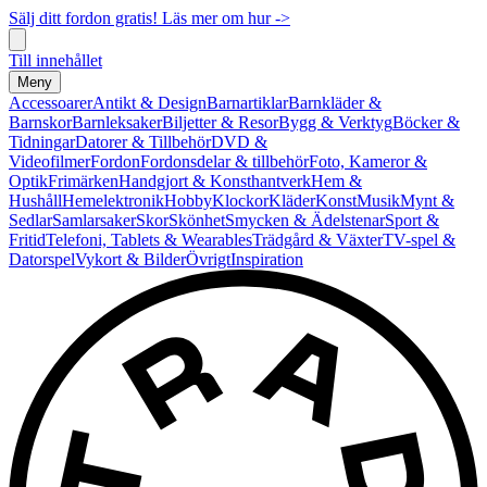
Sälj ditt fordon gratis! Läs mer om hur ->
Till innehållet
Meny
Accessoarer
Antikt & Design
Barnartiklar
Barnkläder &
Barnskor
Barnleksaker
Biljetter & Resor
Bygg & Verktyg
Böcker &
Tidningar
Datorer & Tillbehör
DVD &
Videofilmer
Fordon
Fordonsdelar & tillbehör
Foto, Kameror &
Optik
Frimärken
Handgjort & Konsthantverk
Hem &
Hushåll
Hemelektronik
Hobby
Klockor
Kläder
Konst
Musik
Mynt &
Sedlar
Samlarsaker
Skor
Skönhet
Smycken & Ädelstenar
Sport &
Fritid
Telefoni, Tablets & Wearables
Trädgård & Växter
TV-spel &
Datorspel
Vykort & Bilder
Övrigt
Inspiration