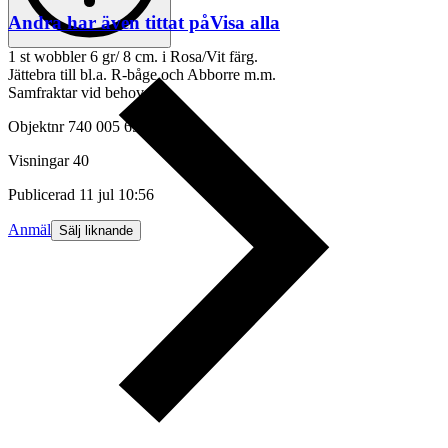
Andra har även tittat på
Visa alla
1 st wobbler 6 gr/ 8 cm. i Rosa/Vit färg.
Jättebra till bl.a. R-båge och Abborre m.m.
Samfraktar vid behov.
Objektnr
740 005 653
Visningar
40
Publicerad
11 jul 10:56
Anmäl
Sälj liknande