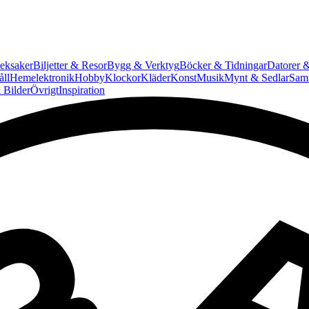
eksaker
Biljetter & Resor
Bygg & Verktyg
Böcker & Tidningar
Datorer &
ll
Hemelektronik
Hobby
Klockor
Kläder
Konst
Musik
Mynt & Sedlar
Saml
 Bilder
Övrigt
Inspiration