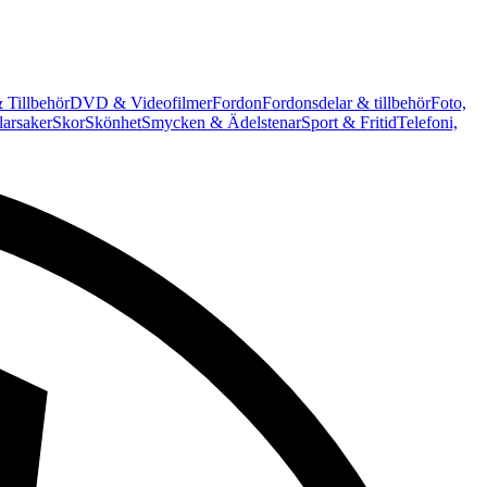
 Tillbehör
DVD & Videofilmer
Fordon
Fordonsdelar & tillbehör
Foto,
arsaker
Skor
Skönhet
Smycken & Ädelstenar
Sport & Fritid
Telefoni,