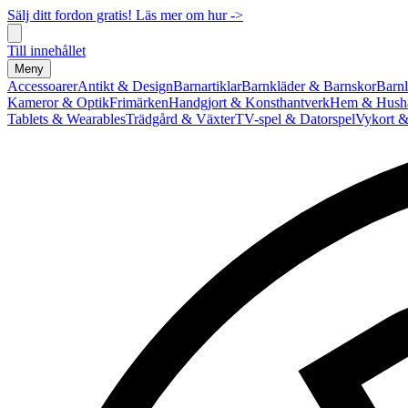
Sälj ditt fordon gratis! Läs mer om hur ->
Till innehållet
Meny
Accessoarer
Antikt & Design
Barnartiklar
Barnkläder & Barnskor
Barnl
Kameror & Optik
Frimärken
Handgjort & Konsthantverk
Hem & Hushå
Tablets & Wearables
Trädgård & Växter
TV-spel & Datorspel
Vykort &