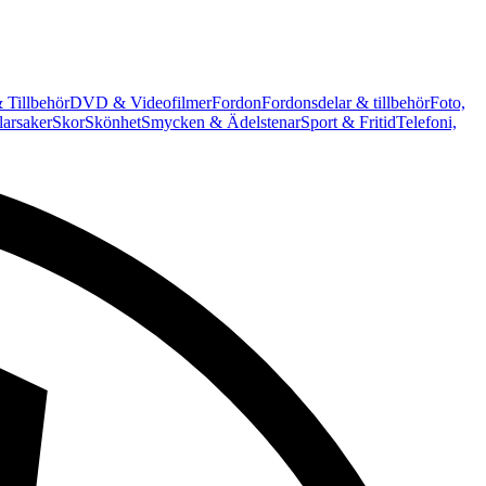
 Tillbehör
DVD & Videofilmer
Fordon
Fordonsdelar & tillbehör
Foto,
arsaker
Skor
Skönhet
Smycken & Ädelstenar
Sport & Fritid
Telefoni,