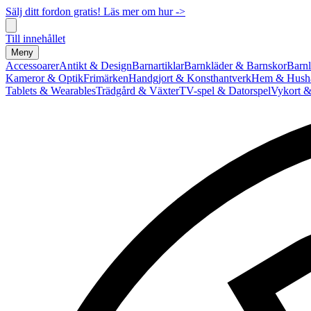
Sälj ditt fordon gratis! Läs mer om hur ->
Till innehållet
Meny
Accessoarer
Antikt & Design
Barnartiklar
Barnkläder & Barnskor
Barnl
Kameror & Optik
Frimärken
Handgjort & Konsthantverk
Hem & Hushå
Tablets & Wearables
Trädgård & Växter
TV-spel & Datorspel
Vykort &