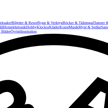
eksaker
Biljetter & Resor
Bygg & Verktyg
Böcker & Tidningar
Datorer &
ll
Hemelektronik
Hobby
Klockor
Kläder
Konst
Musik
Mynt & Sedlar
Saml
 Bilder
Övrigt
Inspiration