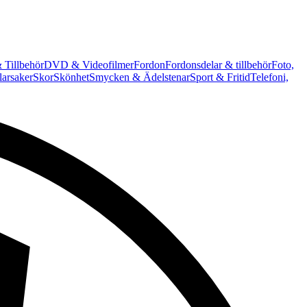
 Tillbehör
DVD & Videofilmer
Fordon
Fordonsdelar & tillbehör
Foto,
arsaker
Skor
Skönhet
Smycken & Ädelstenar
Sport & Fritid
Telefoni,