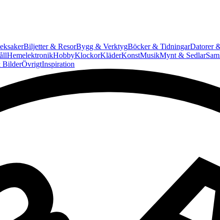
eksaker
Biljetter & Resor
Bygg & Verktyg
Böcker & Tidningar
Datorer &
ll
Hemelektronik
Hobby
Klockor
Kläder
Konst
Musik
Mynt & Sedlar
Saml
 Bilder
Övrigt
Inspiration