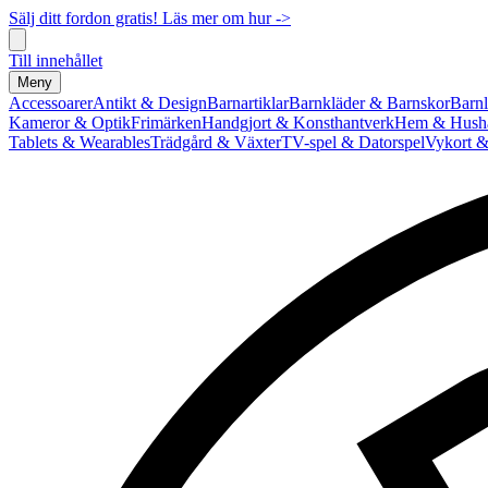
Sälj ditt fordon gratis! Läs mer om hur ->
Till innehållet
Meny
Accessoarer
Antikt & Design
Barnartiklar
Barnkläder & Barnskor
Barnl
Kameror & Optik
Frimärken
Handgjort & Konsthantverk
Hem & Hushå
Tablets & Wearables
Trädgård & Växter
TV-spel & Datorspel
Vykort &