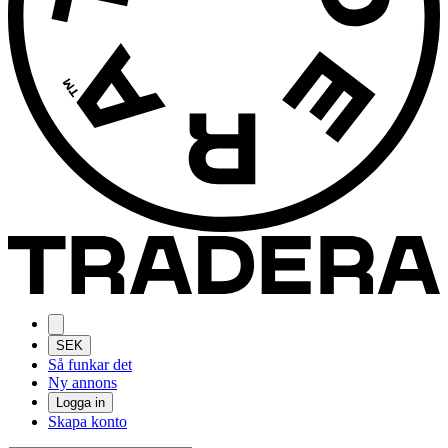
SEK
Så funkar det
Ny annons
Logga in
Skapa konto