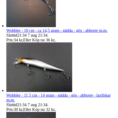
Wobbler - 10 cm - ca 14,5 gram - gädda - gös - abborre m.m.
Sluttid
21:34
7 aug 21:34
.
Pris:
34 kr
,
Eller Köp nu
36 kr
,
.
Wobbler - 11,5 cm - 14 gram - gädda - gös - abborre - laxfiskar
m.m.
Sluttid
21:34
7 aug 21:34
.
Pris:
30 kr
,
Eller Köp nu
32 kr
,
.