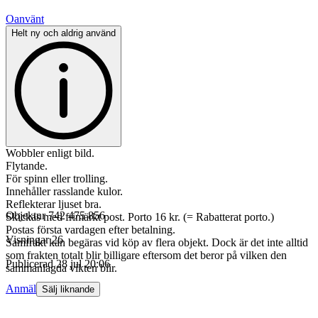
Oanvänt
Helt ny och aldrig använd
Wobbler enligt bild.
Flytande.
För spinn eller trolling.
Innehåller rasslande kulor.
Reflekterar ljuset bra.
Objektnr
742 475 856
Skickas med frimärkt post. Porto 16 kr. (= Rabatterat porto.)
Postas första vardagen efter betalning.
Visningar
26
Samfrakt kan begäras vid köp av flera objekt. Dock är det inte alltid
som frakten totalt blir billigare eftersom det beror på vilken den
Publicerad
28 jul 20:06
sammanlagda vikten blir.
Anmäl
Sälj liknande