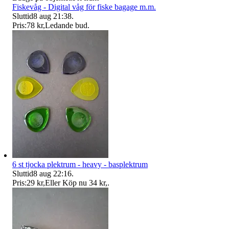
Fiskevåg - Digital våg för fiske bagage m.m.
Sluttid
8 aug 21:38
.
Pris:
78 kr
,
Ledande bud
.
6 st tjocka plektrum - heavy - basplektrum
Sluttid
8 aug 22:16
.
Pris:
29 kr
,
Eller Köp nu
34 kr
,
.