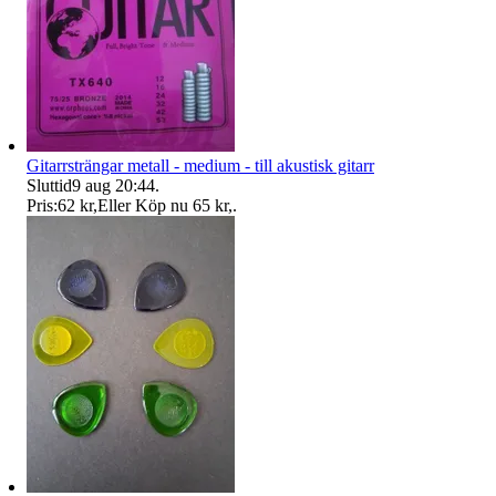
Gitarrsträngar metall - medium - till akustisk gitarr
Sluttid
9 aug 20:44
.
Pris:
62 kr
,
Eller Köp nu
65 kr
,
.