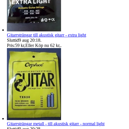
Gitarrsträngar till akustisk gitarr - extra light
Sluttid
9 aug 20:18
.
Pris:
59 kr
,
Eller Köp nu
62 kr
,
.
Gitarrsträngar metall - till akustisk gitarr - normal light
Sluttid
9 aug 20:28
.