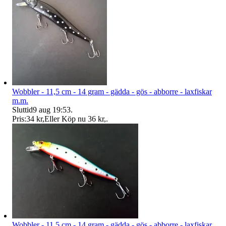
Wobbler - 11,5 cm - 14 gram - gädda - gös - abborre - laxfiskar
m.m.
Sluttid
9 aug 19:53
.
Pris:
34 kr
,
Eller Köp nu
36 kr
,
.
Wobbler - 11,5 cm - 14 gram - gädda - gös - abborre - laxfiskar