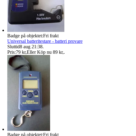
Badge på objektet:
Fri frakt
Universal batteritestare - batteri provare
Sluttid
8 aug 21:38
.
Pris:
79 kr
,
Eller Köp nu
89 kr
,
.
Badge på objektet:
Fri frakt