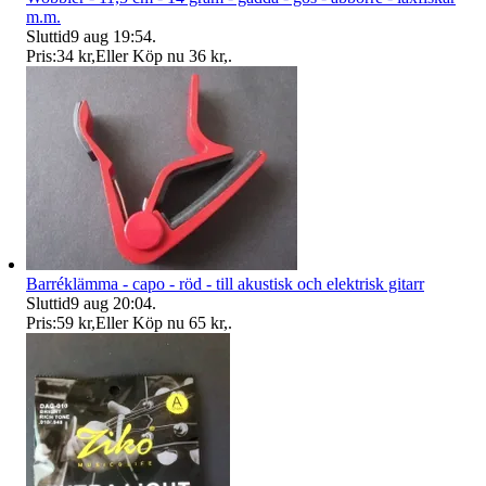
m.m.
Sluttid
9 aug 19:54
.
Pris:
34 kr
,
Eller Köp nu
36 kr
,
.
Barréklämma - capo - röd - till akustisk och elektrisk gitarr
Sluttid
9 aug 20:04
.
Pris:
59 kr
,
Eller Köp nu
65 kr
,
.