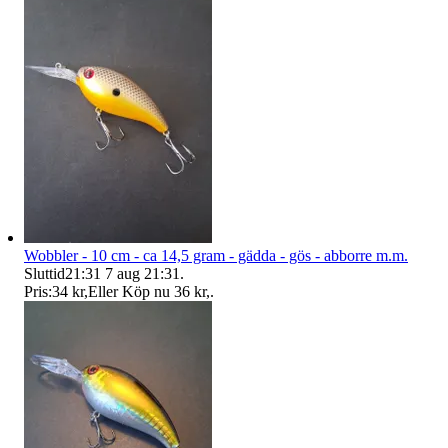
Wobbler - 10 cm - ca 14,5 gram - gädda - gös - abborre m.m.
Sluttid
21:31
7 aug 21:31
.
Pris:
34 kr
,
Eller Köp nu
36 kr
,
.