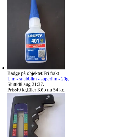
Badge på objektet:
Fri frakt
Lim - snabblim - superlim - 20g
Sluttid
8 aug 21:37
.
Pris:
49 kr
,
Eller Köp nu
54 kr
,
.