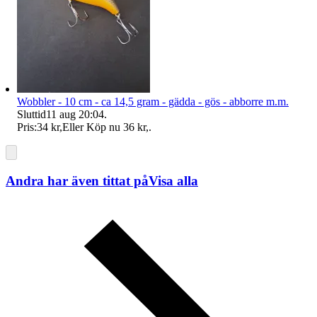
Wobbler - 10 cm - ca 14,5 gram - gädda - gös - abborre m.m.
Sluttid
11 aug 20:04
.
Pris:
34 kr
,
Eller Köp nu
36 kr
,
.
Andra har även tittat på
Visa alla