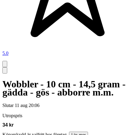
5.0
Wobbler - 10 cm - 14,5 gram -
gädda - gös - abborre m.m.
Slutar
11 aug 20:06
Utropspris
34 kr
Köparskydd är valfritt hos företag.
Läs mer