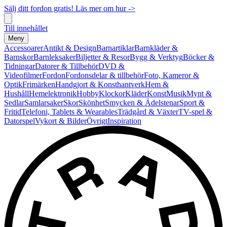
Sälj ditt fordon gratis! Läs mer om hur ->
Till innehållet
Meny
Accessoarer
Antikt & Design
Barnartiklar
Barnkläder &
Barnskor
Barnleksaker
Biljetter & Resor
Bygg & Verktyg
Böcker &
Tidningar
Datorer & Tillbehör
DVD &
Videofilmer
Fordon
Fordonsdelar & tillbehör
Foto, Kameror &
Optik
Frimärken
Handgjort & Konsthantverk
Hem &
Hushåll
Hemelektronik
Hobby
Klockor
Kläder
Konst
Musik
Mynt &
Sedlar
Samlarsaker
Skor
Skönhet
Smycken & Ädelstenar
Sport &
Fritid
Telefoni, Tablets & Wearables
Trädgård & Växter
TV-spel &
Datorspel
Vykort & Bilder
Övrigt
Inspiration