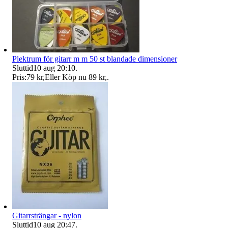
Plektrum för gitarr m m 50 st blandade dimensioner
Sluttid
10 aug 20:10
.
Pris:
79 kr
,
Eller Köp nu
89 kr
,
.
Gitarrsträngar - nylon
Sluttid
10 aug 20:47
.