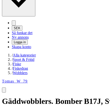
SEK
Så funkar det
Ny annons
Logga in
Skapa konto
/
Alla kategorier
/
Sport & Fritid
/
Fiske
/
Fiskedrag
/
Wobblers
Tomas_W_79
Gäddwobblers. Bomber B17J, Sw