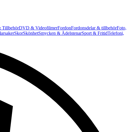
 Tillbehör
DVD & Videofilmer
Fordon
Fordonsdelar & tillbehör
Foto,
arsaker
Skor
Skönhet
Smycken & Ädelstenar
Sport & Fritid
Telefoni,