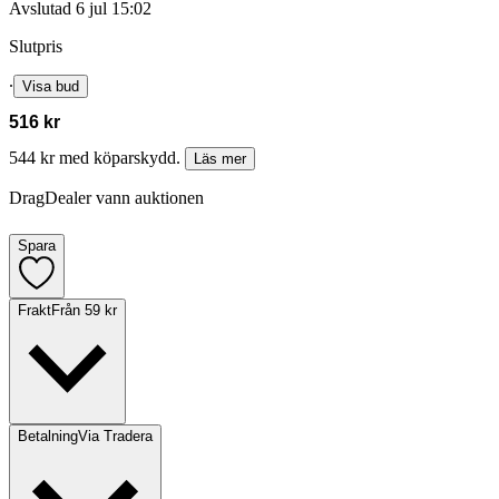
Avslutad
6 jul 15:02
Slutpris
∙
Visa bud
516 kr
544 kr med köparskydd.
Läs mer
DragDealer vann auktionen
Spara
Frakt
Från 59 kr
Betalning
Via Tradera