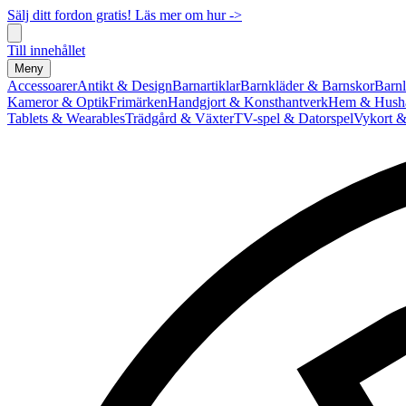
Sälj ditt fordon gratis! Läs mer om hur ->
Till innehållet
Meny
Accessoarer
Antikt & Design
Barnartiklar
Barnkläder & Barnskor
Barnl
Kameror & Optik
Frimärken
Handgjort & Konsthantverk
Hem & Hushå
Tablets & Wearables
Trädgård & Växter
TV-spel & Datorspel
Vykort &