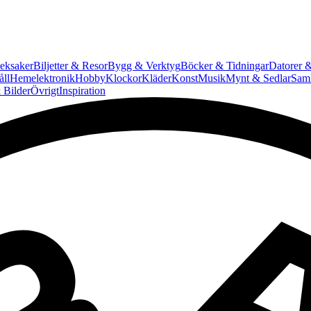
eksaker
Biljetter & Resor
Bygg & Verktyg
Böcker & Tidningar
Datorer &
ll
Hemelektronik
Hobby
Klockor
Kläder
Konst
Musik
Mynt & Sedlar
Saml
 Bilder
Övrigt
Inspiration