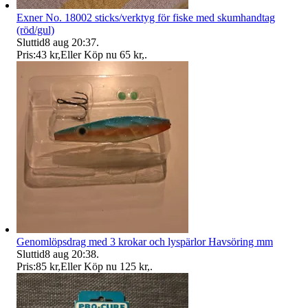
Exner No. 18002 sticks/verktyg för fiske med skumhandtag
(röd/gul)
Sluttid
8 aug 20:37
.
Pris:
43 kr
,
Eller Köp nu
65 kr
,
.
Genomlöpsdrag med 3 krokar och lyspärlor Havsöring mm
Sluttid
8 aug 20:38
.
Pris:
85 kr
,
Eller Köp nu
125 kr
,
.