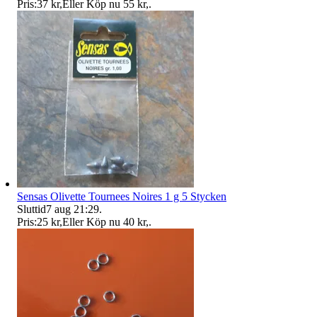
Pris:
37 kr
,
Eller Köp nu
55 kr
,
.
Sensas Olivette Tournees Noires 1 g 5 Stycken
Sluttid
7 aug 21:29
.
Pris:
25 kr
,
Eller Köp nu
40 kr
,
.