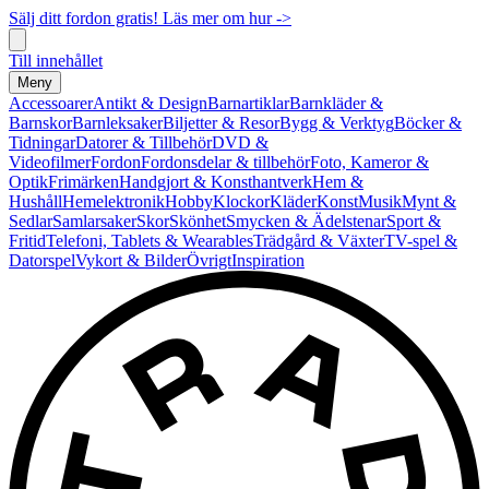
Sälj ditt fordon gratis! Läs mer om hur ->
Till innehållet
Meny
Accessoarer
Antikt & Design
Barnartiklar
Barnkläder &
Barnskor
Barnleksaker
Biljetter & Resor
Bygg & Verktyg
Böcker &
Tidningar
Datorer & Tillbehör
DVD &
Videofilmer
Fordon
Fordonsdelar & tillbehör
Foto, Kameror &
Optik
Frimärken
Handgjort & Konsthantverk
Hem &
Hushåll
Hemelektronik
Hobby
Klockor
Kläder
Konst
Musik
Mynt &
Sedlar
Samlarsaker
Skor
Skönhet
Smycken & Ädelstenar
Sport &
Fritid
Telefoni, Tablets & Wearables
Trädgård & Växter
TV-spel &
Datorspel
Vykort & Bilder
Övrigt
Inspiration