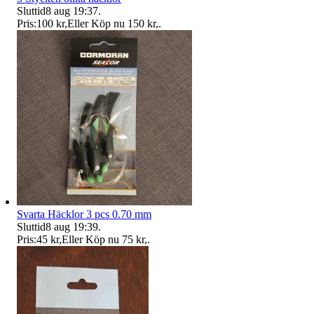
Sluttid
8 aug 19:37
.
Pris:
100 kr
,
Eller Köp nu
150 kr
,
.
Svarta Häcklor 3 pcs 0.70 mm
Sluttid
8 aug 19:39
.
Pris:
45 kr
,
Eller Köp nu
75 kr
,
.