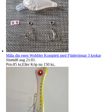
Måla din egen Wobbler Komplett med Fjäderringar 3 krokar
Sluttid
8 aug 21:01
.
Pris:
85 kr
,
Eller Köp nu
150 kr
,
.