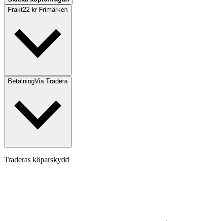
Frakt
22 kr Frimärken
Betalning
Via Tradera
Traderas köparskydd