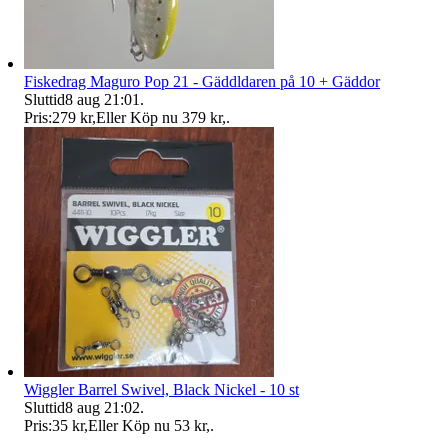
Fiskedrag Maguro Pop 21 - Gäddldaren på 10 + Gäddor
Sluttid
8 aug 21:01
.
Pris:
279 kr
,
Eller Köp nu
379 kr
,
.
Wiggler Barrel Swivel, Black Nickel - 10 st
Sluttid
8 aug 21:02
.
Pris:
35 kr
,
Eller Köp nu
53 kr
,
.