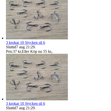
3 krokar 10 Stycken stl 6
Sluttid
7 aug 21:29
.
Pris:
37 kr
,
Eller Köp nu
55 kr
,
.
3 krokar 10 Stycken stl 6
Sluttid
7 aug 21:29
.