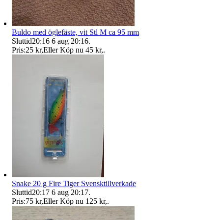
Buldo med öglefäste, vit Stl M ca 95 mm
Sluttid
20:16
6 aug 20:16
.
Pris:
25 kr
,
Eller Köp nu
45 kr
,
.
Snake 20 g Fire Tiger Svensktillverkade
Sluttid
20:17
6 aug 20:17
.
Pris:
75 kr
,
Eller Köp nu
125 kr
,
.