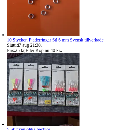
10 Stycken Fjäderringar Stl 6 mm Svensk tillverkade
Sluttid
7 aug 21:30
.
Pris:
25 kr
,
Eller Köp nu
40 kr
,
.
5 Stycken olika häcklor