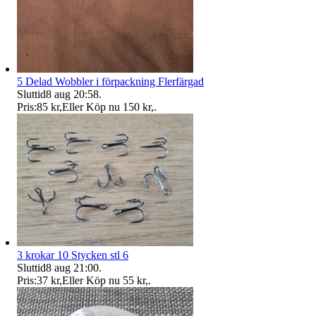
5 Delad Wobbler i förpackning Flerfärgad
Sluttid
8 aug 20:58
.
Pris:
85 kr
,
Eller Köp nu
150 kr
,
.
3 krokar 10 Stycken stl 6
Sluttid
8 aug 21:00
.
Pris:
37 kr
,
Eller Köp nu
55 kr
,
.