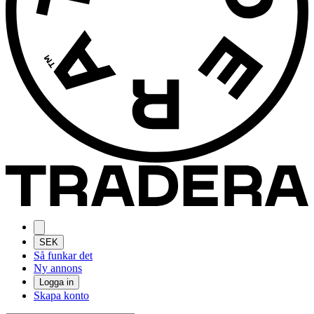
SEK
Så funkar det
Ny annons
Logga in
Skapa konto