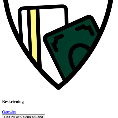
Beskrivning
Oanvänt
Helt ny och aldrig använd