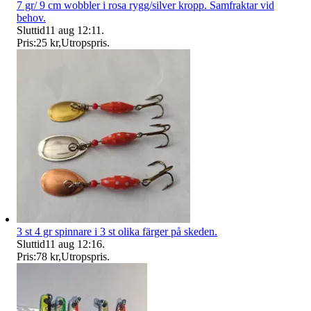
7 gr/ 9 cm wobbler i rosa rygg/silver kropp. Samfraktar vid
behov.
Sluttid
11 aug 12:11
.
Pris:
25 kr
,
Utropspris
.
3 st 4 gr spinnare i 3 st olika färger på skeden.
Sluttid
11 aug 12:16
.
Pris:
78 kr
,
Utropspris
.