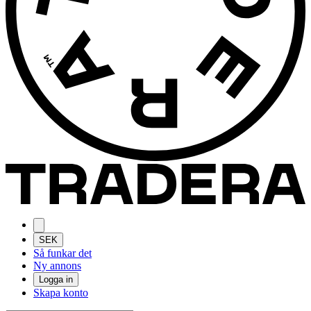
SEK
Så funkar det
Ny annons
Logga in
Skapa konto