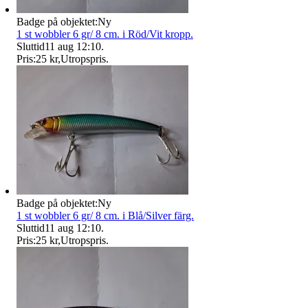
Badge på objektet:
Ny
1 st wobbler 6 gr/ 8 cm. i Röd/Vit kropp.
Sluttid
11 aug 12:10
.
Pris:
25 kr
,
Utropspris
.
Badge på objektet:
Ny
1 st wobbler 6 gr/ 8 cm. i Blå/Silver färg.
Sluttid
11 aug 12:10
.
Pris:
25 kr
,
Utropspris
.