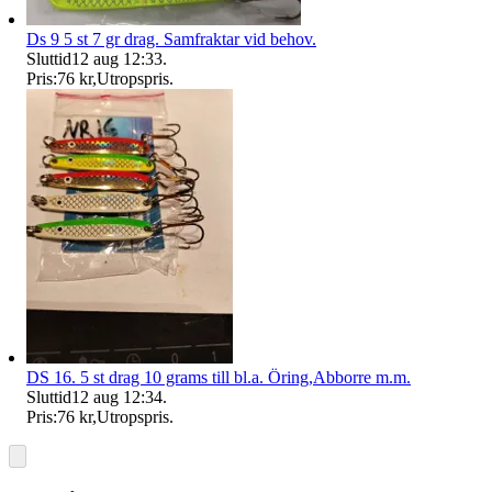
Ds 9 5 st 7 gr drag. Samfraktar vid behov.
Sluttid
12 aug 12:33
.
Pris:
76 kr
,
Utropspris
.
DS 16. 5 st drag 10 grams till bl.a. Öring,Abborre m.m.
Sluttid
12 aug 12:34
.
Pris:
76 kr
,
Utropspris
.