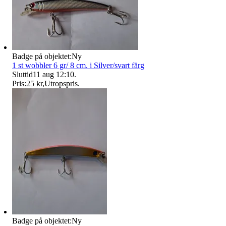
Badge på objektet:
Ny
1 st wobbler 6 gr/ 8 cm. i Silver/svart färg
Sluttid
11 aug 12:10
.
Pris:
25 kr
,
Utropspris
.
Badge på objektet:
Ny