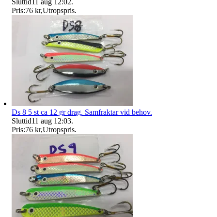
Sluttid
11 aug 12:02
.
Pris:
76 kr
,
Utropspris
.
Ds 8 5 st ca 12 gr drag. Samfraktar vid behov.
Sluttid
11 aug 12:03
.
Pris:
76 kr
,
Utropspris
.