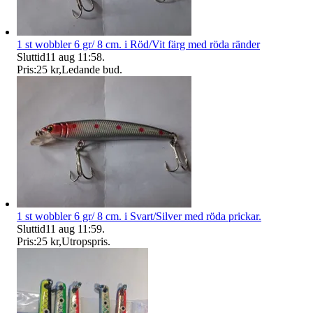
1 st wobbler 6 gr/ 8 cm. i Röd/Vit färg med röda ränder
Sluttid
11 aug 11:58
.
Pris:
25 kr
,
Ledande bud
.
1 st wobbler 6 gr/ 8 cm. i Svart/Silver med röda prickar.
Sluttid
11 aug 11:59
.
Pris:
25 kr
,
Utropspris
.