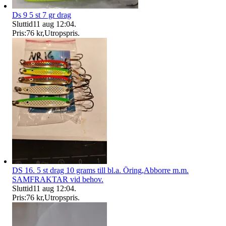
Ds 9 5 st 7 gr drag
Sluttid
11 aug 12:04
.
Pris:
76 kr
,
Utropspris
.
DS 16. 5 st drag 10 grams till bl.a. Öring,Abborre m.m.
SAMFRAKTAR vid behov.
Sluttid
11 aug 12:04
.
Pris:
76 kr
,
Utropspris
.