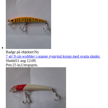
Badge på objektet:
Ny
7 gr/ 9 cm wobbler i orange rygg/gul kropp med svarta ränder.
Sluttid
11 aug 12:09
.
Pris:
25 kr
,
Utropspris
.