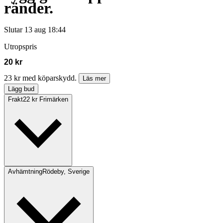
ränder.
Slutar
13 aug 18:44
Utropspris
20 kr
23 kr med köparskydd.
Läs mer
Lägg bud
Frakt
22 kr Frimärken
Avhämtning
Rödeby, Sverige