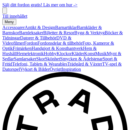
Sälj ditt fordon gratis! Läs mer om hur ->
Till innehållet
Meny
Accessoarer
Antikt & Design
Barnartiklar
Barnkläder &
Barnskor
Barnleksaker
Biljetter & Resor
Bygg & Verktyg
Böcker &
Tidningar
Datorer & Tillbehör
DVD &
Videofilmer
Fordon
Fordonsdelar & tillbehör
Foto, Kameror &
Optik
Frimärken
Handgjort & Konsthantverk
Hem &
Hushåll
Hemelektronik
Hobby
Klockor
Kläder
Konst
Musik
Mynt &
Sedlar
Samlarsaker
Skor
Skönhet
Smycken & Ädelstenar
Sport &
Fritid
Telefoni, Tablets & Wearables
Trädgård & Växter
TV-spel &
Datorspel
Vykort & Bilder
Övrigt
Inspiration