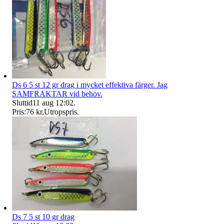
Ds 6 5 st 12 gr drag i mycket effektiva färger. Jag
SAMFRAKTAR vid behov.
Sluttid
11 aug 12:02
.
Pris:
76 kr
,
Utropspris
.
Ds 7 5 st 10 gr drag