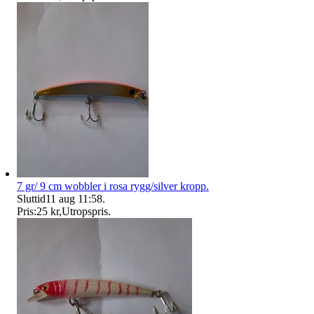
7 gr/ 9 cm wobbler i rosa rygg/silver kropp.
Sluttid
11 aug 11:58
.
Pris:
25 kr
,
Utropspris
.