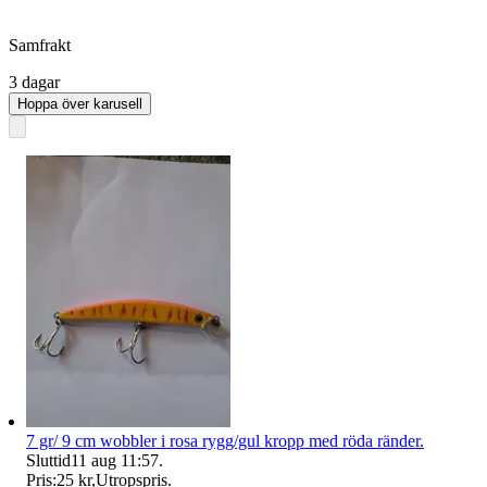
Samfrakt
3 dagar
Hoppa över karusell
7 gr/ 9 cm wobbler i rosa rygg/gul kropp med röda ränder.
Sluttid
11 aug 11:57
.
Pris:
25 kr
,
Utropspris
.