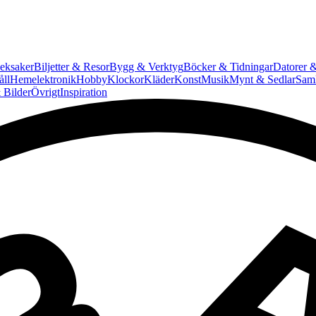
eksaker
Biljetter & Resor
Bygg & Verktyg
Böcker & Tidningar
Datorer &
ll
Hemelektronik
Hobby
Klockor
Kläder
Konst
Musik
Mynt & Sedlar
Saml
 Bilder
Övrigt
Inspiration