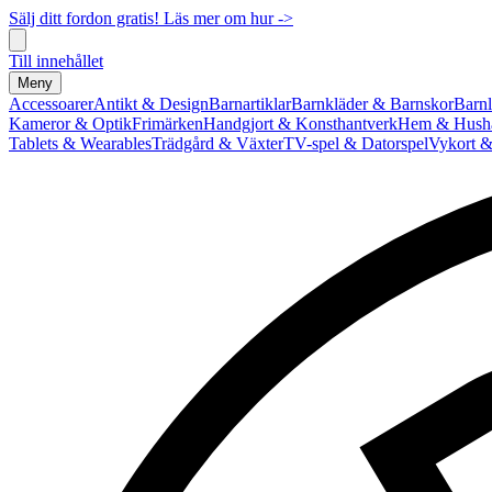
Sälj ditt fordon gratis! Läs mer om hur ->
Till innehållet
Meny
Accessoarer
Antikt & Design
Barnartiklar
Barnkläder & Barnskor
Barnl
Kameror & Optik
Frimärken
Handgjort & Konsthantverk
Hem & Hushå
Tablets & Wearables
Trädgård & Växter
TV-spel & Datorspel
Vykort &