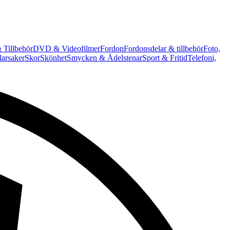
 Tillbehör
DVD & Videofilmer
Fordon
Fordonsdelar & tillbehör
Foto,
arsaker
Skor
Skönhet
Smycken & Ädelstenar
Sport & Fritid
Telefoni,