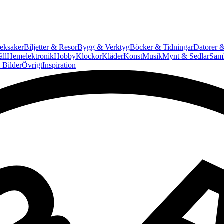
eksaker
Biljetter & Resor
Bygg & Verktyg
Böcker & Tidningar
Datorer &
ll
Hemelektronik
Hobby
Klockor
Kläder
Konst
Musik
Mynt & Sedlar
Saml
 Bilder
Övrigt
Inspiration