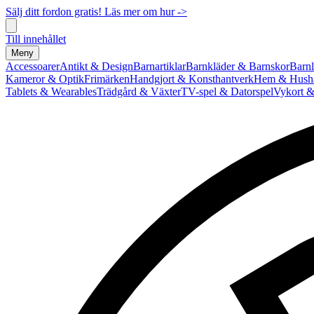
Sälj ditt fordon gratis! Läs mer om hur ->
Till innehållet
Meny
Accessoarer
Antikt & Design
Barnartiklar
Barnkläder & Barnskor
Barnl
Kameror & Optik
Frimärken
Handgjort & Konsthantverk
Hem & Hushå
Tablets & Wearables
Trädgård & Växter
TV-spel & Datorspel
Vykort &