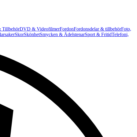
 Tillbehör
DVD & Videofilmer
Fordon
Fordonsdelar & tillbehör
Foto,
arsaker
Skor
Skönhet
Smycken & Ädelstenar
Sport & Fritid
Telefoni,