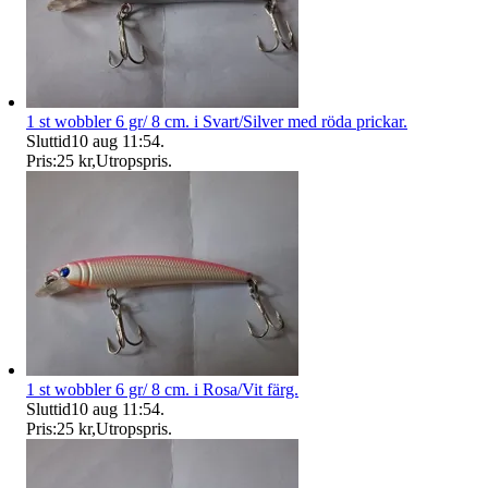
1 st wobbler 6 gr/ 8 cm. i Svart/Silver med röda prickar.
Sluttid
10 aug 11:54
.
Pris:
25 kr
,
Utropspris
.
1 st wobbler 6 gr/ 8 cm. i Rosa/Vit färg.
Sluttid
10 aug 11:54
.
Pris:
25 kr
,
Utropspris
.