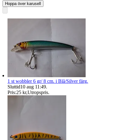
Hoppa över karusell
1 st wobbler 6 gr/ 8 cm. i Blå/Silver färg.
Sluttid
10 aug 11:49
.
Pris:
25 kr
,
Utropspris
.