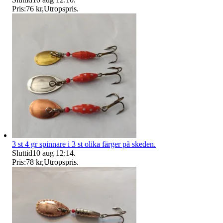
Pris:
76 kr
,
Utropspris
.
3 st 4 gr spinnare i 3 st olika färger på skeden.
Sluttid
10 aug 12:14
.
Pris:
78 kr
,
Utropspris
.