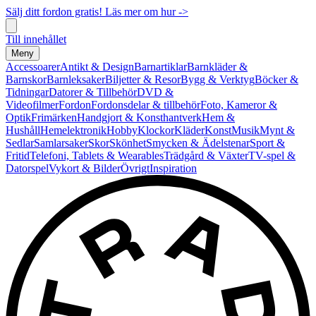
Sälj ditt fordon gratis! Läs mer om hur ->
Till innehållet
Meny
Accessoarer
Antikt & Design
Barnartiklar
Barnkläder &
Barnskor
Barnleksaker
Biljetter & Resor
Bygg & Verktyg
Böcker &
Tidningar
Datorer & Tillbehör
DVD &
Videofilmer
Fordon
Fordonsdelar & tillbehör
Foto, Kameror &
Optik
Frimärken
Handgjort & Konsthantverk
Hem &
Hushåll
Hemelektronik
Hobby
Klockor
Kläder
Konst
Musik
Mynt &
Sedlar
Samlarsaker
Skor
Skönhet
Smycken & Ädelstenar
Sport &
Fritid
Telefoni, Tablets & Wearables
Trädgård & Växter
TV-spel &
Datorspel
Vykort & Bilder
Övrigt
Inspiration