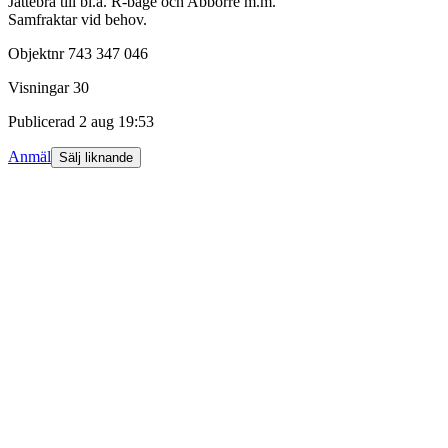
Jättebra till bl.a. R-båge och Abborre m.m.
Samfraktar vid behov.
Objektnr
743 347 046
Visningar
30
Publicerad
2 aug 19:53
Anmäl
Sälj liknande