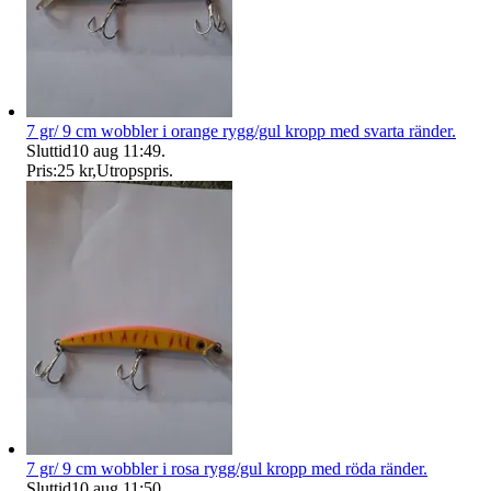
7 gr/ 9 cm wobbler i orange rygg/gul kropp med svarta ränder.
Sluttid
10 aug 11:49
.
Pris:
25 kr
,
Utropspris
.
7 gr/ 9 cm wobbler i rosa rygg/gul kropp med röda ränder.
Sluttid
10 aug 11:50
.