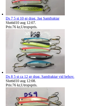
Ds 7 5 st 10 gr drag. Jag Samfraktar
Sluttid
10 aug 12:07
.
Pris:
76 kr
,
Utropspris
.
Ds 8 5 st ca 12 gr drag. Samfraktar vid behov.
Sluttid
10 aug 12:08
.
Pris:
76 kr
,
Utropspris
.