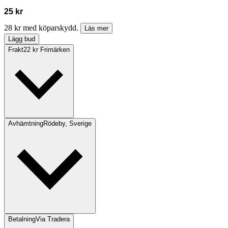
25 kr
28 kr med köparskydd.
Läs mer
Lägg bud
Frakt
22 kr Frimärken
Avhämtning
Rödeby, Sverige
Betalning
Via Tradera