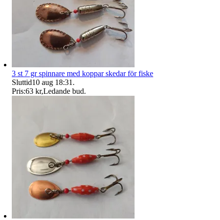
3 st 7 gr spinnare med koppar skedar för fiske
Sluttid
10 aug 18:31
.
Pris:
63 kr
,
Ledande bud
.