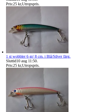
Pris:
25 kr
,
Utropspris
.
1 st wobbler 6 gr/ 8 cm. i Blå/Silver färg.
Sluttid
10 aug 11:50
.
Pris:
25 kr
,
Utropspris
.