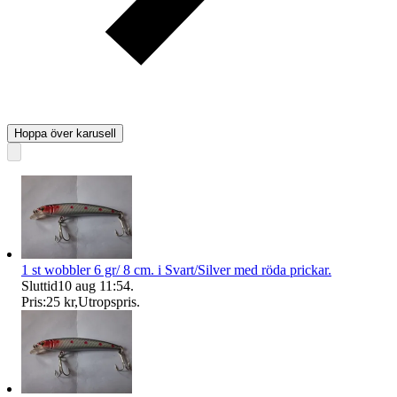
Hoppa över karusell
1 st wobbler 6 gr/ 8 cm. i Svart/Silver med röda prickar.
Sluttid
10 aug 11:54
.
Pris:
25 kr
,
Utropspris
.