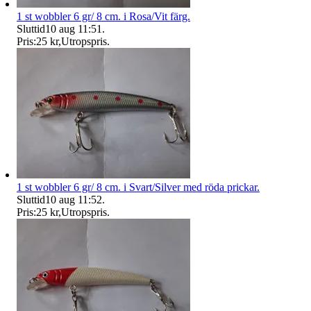
1 st wobbler 6 gr/ 8 cm. i Rosa/Vit färg.
Sluttid
10 aug 11:51
.
Pris:
25 kr
,
Utropspris
.
1 st wobbler 6 gr/ 8 cm. i Svart/Silver med röda prickar.
Sluttid
10 aug 11:52
.
Pris:
25 kr
,
Utropspris
.