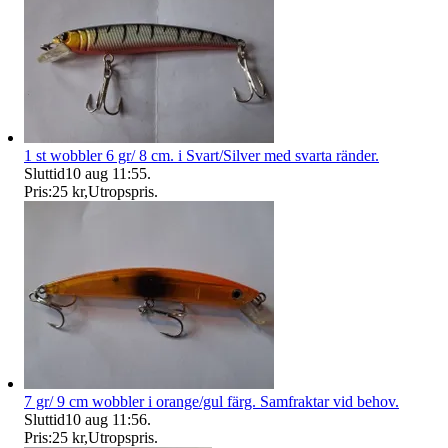
1 st wobbler 6 gr/ 8 cm. i Svart/Silver med svarta ränder.
Sluttid
10 aug 11:55
.
Pris:
25 kr
,
Utropspris
.
7 gr/ 9 cm wobbler i orange/gul färg. Samfraktar vid behov.
Sluttid
10 aug 11:56
.
Pris:
25 kr
,
Utropspris
.