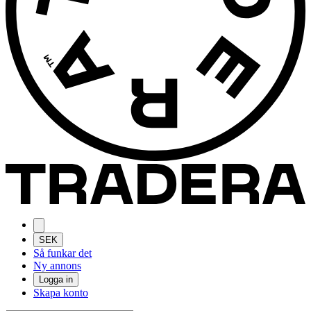
SEK
Så funkar det
Ny annons
Logga in
Skapa konto