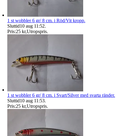
1 st wobbler 6 gr/ 8 cm. i Röd/Vit kropp.
Sluttid
10 aug 11:52
.
Pris:
25 kr
,
Utropspris
.
1 st wobbler 6 gr/ 8 cm. i Svart/Silver med svarta ränder.
Sluttid
10 aug 11:53
.
Pris:
25 kr
,
Utropspris
.