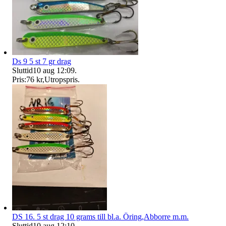
Ds 9 5 st 7 gr drag
Sluttid
10 aug 12:09
.
Pris:
76 kr
,
Utropspris
.
DS 16. 5 st drag 10 grams till bl.a. Öring,Abborre m.m.
Sluttid
10 aug 12:10
.