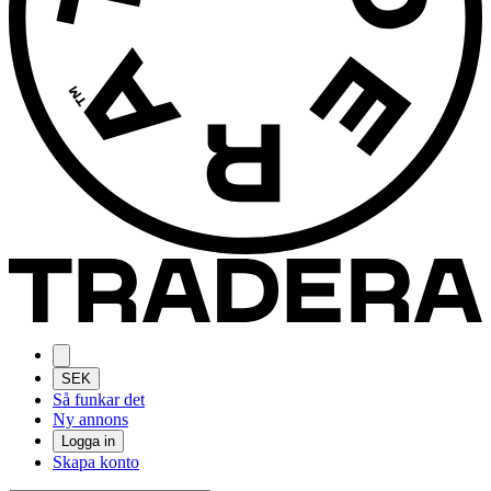
SEK
Så funkar det
Ny annons
Logga in
Skapa konto