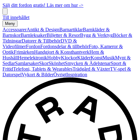
Sälj ditt fordon gratis! Läs mer om hur ->
Till innehållet
Meny
Accessoarer
Antikt & Design
Barnartiklar
Barnkläder &
Barnskor
Barnleksaker
Biljetter & Resor
Bygg & Verktyg
Böcker &
Tidningar
Datorer & Tillbehör
DVD &
Videofilmer
Fordon
Fordonsdelar & tillbehör
Foto, Kameror &
Optik
Frimärken
Handgjort & Konsthantverk
Hem &
Hushåll
Hemelektronik
Hobby
Klockor
Kläder
Konst
Musik
Mynt &
Sedlar
Samlarsaker
Skor
Skönhet
Smycken & Ädelstenar
Sport &
Fritid
Telefoni, Tablets & Wearables
Trädgård & Växter
TV-spel &
Datorspel
Vykort & Bilder
Övrigt
Inspiration