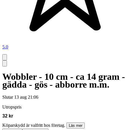
5.0
Wobbler - 10 cm - ca 14 gram -
gädda - gös - abborre m.m.
Slutar
13 aug 21:06
Utropspris
32 kr
Köparskydd är valfritt hos företag.
Läs mer