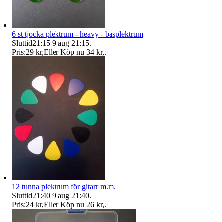
6 st tjocka plektrum - heavy - basplektrum
Sluttid
21:15
9 aug 21:15
.
Pris:
29 kr
,
Eller Köp nu
34 kr
,
.
12 tunna plektrum för gitarr m.m.
Sluttid
21:40
9 aug 21:40
.
Pris:
24 kr
,
Eller Köp nu
26 kr
,
.