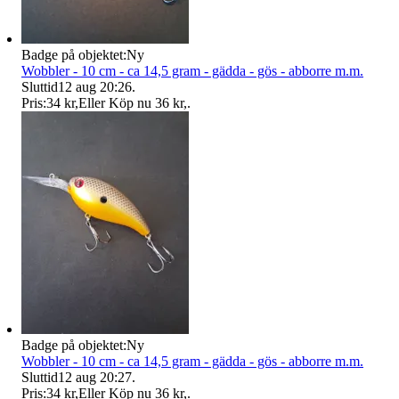
Badge på objektet:
Ny
Wobbler - 10 cm - ca 14,5 gram - gädda - gös - abborre m.m.
Sluttid
12 aug 20:26
.
Pris:
34 kr
,
Eller Köp nu
36 kr
,
.
Badge på objektet:
Ny
Wobbler - 10 cm - ca 14,5 gram - gädda - gös - abborre m.m.
Sluttid
12 aug 20:27
.
Pris:
34 kr
,
Eller Köp nu
36 kr
,
.