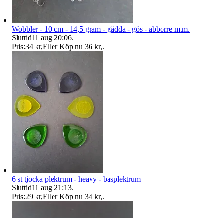
Wobbler - 10 cm - 14,5 gram - gädda - gös - abborre m.m.
Sluttid
11 aug 20:06
.
Pris:
34 kr
,
Eller Köp nu
36 kr
,
.
6 st tjocka plektrum - heavy - basplektrum
Sluttid
11 aug 21:13
.
Pris:
29 kr
,
Eller Köp nu
34 kr
,
.