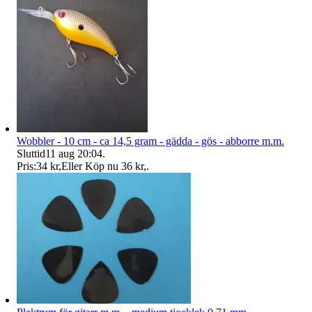
Wobbler - 10 cm - ca 14,5 gram - gädda - gös - abborre m.m.
Sluttid
11 aug 20:04
.
Pris:
34 kr
,
Eller Köp nu
36 kr
,
.