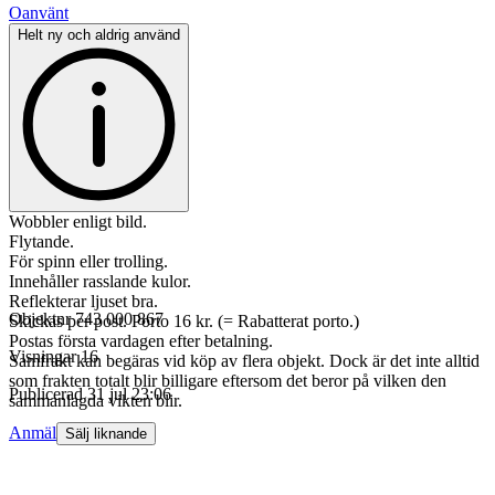
Oanvänt
Helt ny och aldrig använd
Wobbler enligt bild.
Flytande.
För spinn eller trolling.
Innehåller rasslande kulor.
Reflekterar ljuset bra.
Objektnr
743 000 867
Skickas per post. Porto 16 kr. (= Rabatterat porto.)
Postas första vardagen efter betalning.
Visningar
16
Samfrakt kan begäras vid köp av flera objekt. Dock är det inte alltid
som frakten totalt blir billigare eftersom det beror på vilken den
Publicerad
31 jul 23:06
sammanlagda vikten blir.
Anmäl
Sälj liknande