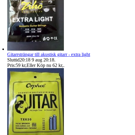
Gitarrsträngar till akustisk gitarr - extra light
Sluttid
20:18
9 aug 20:18
.
Pris:
59 kr
,
Eller Köp nu
62 kr
,
.