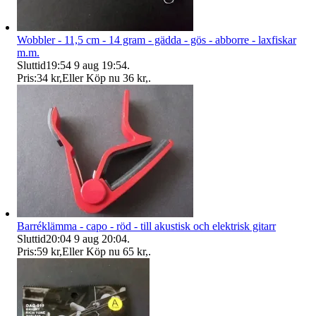
Wobbler - 11,5 cm - 14 gram - gädda - gös - abborre - laxfiskar
m.m.
Sluttid
19:54
9 aug 19:54
.
Pris:
34 kr
,
Eller Köp nu
36 kr
,
.
Barréklämma - capo - röd - till akustisk och elektrisk gitarr
Sluttid
20:04
9 aug 20:04
.
Pris:
59 kr
,
Eller Köp nu
65 kr
,
.