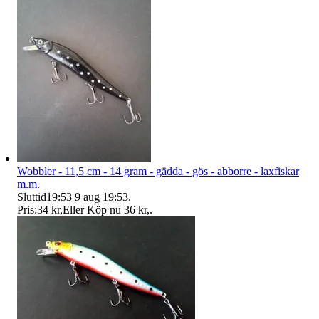
Wobbler - 11,5 cm - 14 gram - gädda - gös - abborre - laxfiskar
m.m.
Sluttid
19:53
9 aug 19:53
.
Pris:
34 kr
,
Eller Köp nu
36 kr
,
.