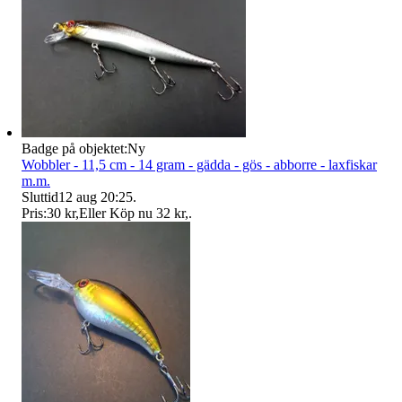
Badge på objektet:
Ny
Wobbler - 11,5 cm - 14 gram - gädda - gös - abborre - laxfiskar
m.m.
Sluttid
12 aug 20:25
.
Pris:
30 kr
,
Eller Köp nu
32 kr
,
.