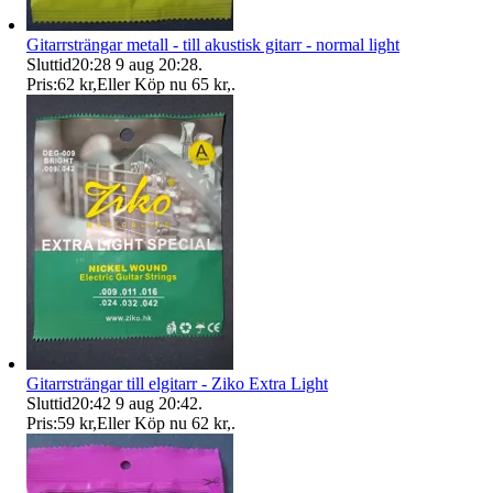
Gitarrsträngar metall - till akustisk gitarr - normal light
Sluttid
20:28
9 aug 20:28
.
Pris:
62 kr
,
Eller Köp nu
65 kr
,
.
Gitarrsträngar till elgitarr - Ziko Extra Light
Sluttid
20:42
9 aug 20:42
.
Pris:
59 kr
,
Eller Köp nu
62 kr
,
.