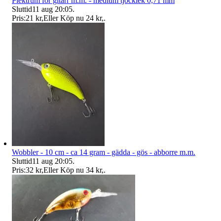
Plektrum för gitarr m.m. - medium tjocklek 0,71 mm
Sluttid
11 aug 20:05
.
Pris:
21 kr
,
Eller Köp nu
24 kr
,
.
Wobbler - 10 cm - ca 14 gram - gädda - gös - abborre m.m.
Sluttid
11 aug 20:05
.
Pris:
32 kr
,
Eller Köp nu
34 kr
,
.