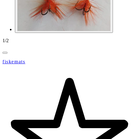
1
/
2
fiskemats