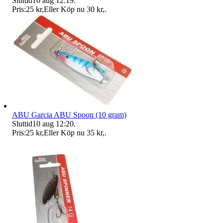
Sluttid
10 aug 12:19
.
Pris:
25 kr
,
Eller Köp nu
30 kr
,
.
ABU Garcia ABU Spoon (10 gram)
Sluttid
10 aug 12:20
.
Pris:
25 kr
,
Eller Köp nu
35 kr
,
.