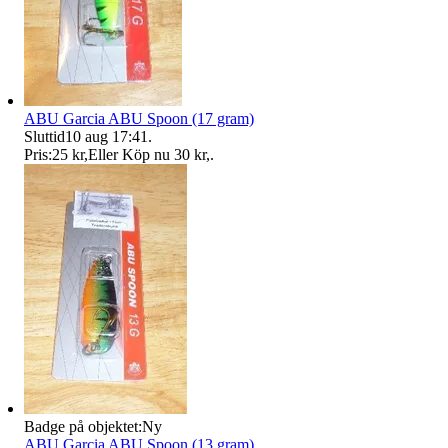
ABU Garcia ABU Spoon (17 gram)
Sluttid
10 aug 17:41
.
Pris:
25 kr
,
Eller Köp nu
30 kr
,
.
Badge på objektet:
Ny
ABU Garcia ABU Spoon (13 gram)