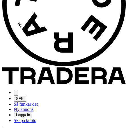
SEK
Så funkar det
Ny annons
Logga in
Skapa konto