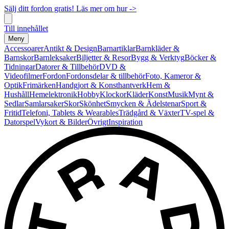
Sälj ditt fordon gratis! Läs mer om hur ->
Till innehållet
Meny
Accessoarer
Antikt & Design
Barnartiklar
Barnkläder &
Barnskor
Barnleksaker
Biljetter & Resor
Bygg & Verktyg
Böcker &
Tidningar
Datorer & Tillbehör
DVD &
Videofilmer
Fordon
Fordonsdelar & tillbehör
Foto, Kameror &
Optik
Frimärken
Handgjort & Konsthantverk
Hem &
Hushåll
Hemelektronik
Hobby
Klockor
Kläder
Konst
Musik
Mynt &
Sedlar
Samlarsaker
Skor
Skönhet
Smycken & Ädelstenar
Sport &
Fritid
Telefoni, Tablets & Wearables
Trädgård & Växter
TV-spel &
Datorspel
Vykort & Bilder
Övrigt
Inspiration