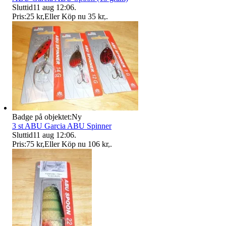
Sluttid
11 aug 12:06
.
Pris:
25 kr
,
Eller Köp nu
35 kr
,
.
Badge på objektet:
Ny
3 st ABU Garcia ABU Spinner
Sluttid
11 aug 12:06
.
Pris:
75 kr
,
Eller Köp nu
106 kr
,
.