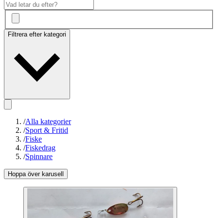
Filtrera efter kategori
/
Alla kategorier
/
Sport & Fritid
/
Fiske
/
Fiskedrag
/
Spinnare
Hoppa över karusell