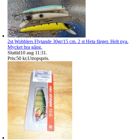
2st Wobblers Flytande 30gr/15 cm. 2 st Heta färger. Helt nya.
Mycket bra gång.
Sluttid
10 aug 11:31
.
Pris:
50 kr
,
Utropspris
.