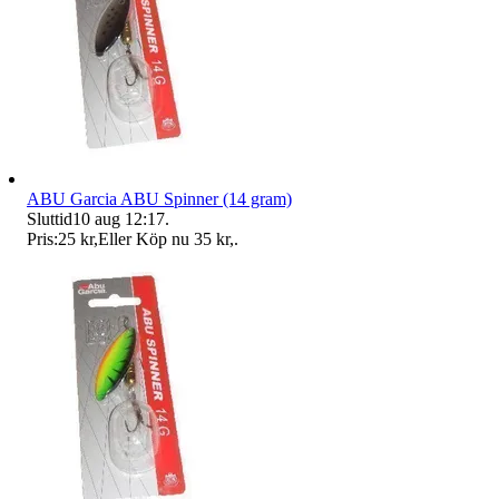
ABU Garcia ABU Spinner (14 gram)
Sluttid
10 aug 12:17
.
Pris:
25 kr
,
Eller Köp nu
35 kr
,
.