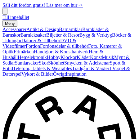
Sälj ditt fordon gratis! Läs mer om hur ->
Till innehållet
Meny
Accessoarer
Antikt & Design
Barnartiklar
Barnkläder &
Barnskor
Barnleksaker
Biljetter & Resor
Bygg & Verktyg
Böcker &
Tidningar
Datorer & Tillbehör
DVD &
Videofilmer
Fordon
Fordonsdelar & tillbehör
Foto, Kameror &
Optik
Frimärken
Handgjort & Konsthantverk
Hem &
Hushåll
Hemelektronik
Hobby
Klockor
Kläder
Konst
Musik
Mynt &
Sedlar
Samlarsaker
Skor
Skönhet
Smycken & Ädelstenar
Sport &
Fritid
Telefoni, Tablets & Wearables
Trädgård & Växter
TV-spel &
Datorspel
Vykort & Bilder
Övrigt
Inspiration