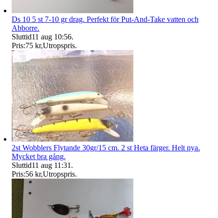
Ds 10 5 st 7-10 gr drag. Perfekt för Put-And-Take vatten och
Abborre.
Sluttid
11 aug 10:56
.
Pris:
75 kr
,
Utropspris
.
2st Wobblers Flytande 30gr/15 cm. 2 st Heta färger. Helt nya.
Mycket bra gång.
Sluttid
11 aug 11:31
.
Pris:
56 kr
,
Utropspris
.