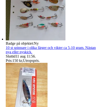
Badge på objektet:
Ny
10 st spinnare i olika färger och vikter ca 5-10 gram. Nästan
nya eller nyskick.
Sluttid
11 aug 11:56
.
Pris:
150 kr
,
Utropspris
.