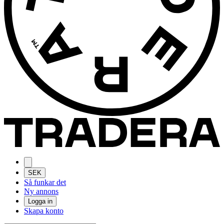
SEK
Så funkar det
Ny annons
Logga in
Skapa konto