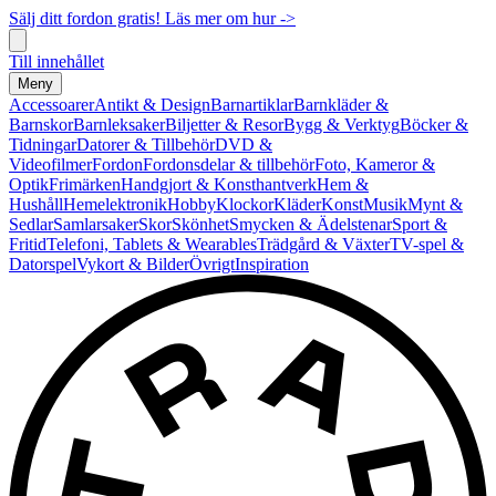
Sälj ditt fordon gratis! Läs mer om hur ->
Till innehållet
Meny
Accessoarer
Antikt & Design
Barnartiklar
Barnkläder &
Barnskor
Barnleksaker
Biljetter & Resor
Bygg & Verktyg
Böcker &
Tidningar
Datorer & Tillbehör
DVD &
Videofilmer
Fordon
Fordonsdelar & tillbehör
Foto, Kameror &
Optik
Frimärken
Handgjort & Konsthantverk
Hem &
Hushåll
Hemelektronik
Hobby
Klockor
Kläder
Konst
Musik
Mynt &
Sedlar
Samlarsaker
Skor
Skönhet
Smycken & Ädelstenar
Sport &
Fritid
Telefoni, Tablets & Wearables
Trädgård & Växter
TV-spel &
Datorspel
Vykort & Bilder
Övrigt
Inspiration