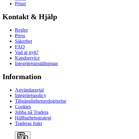
Priser
Kontakt & Hjälp
Regler
Press
Säkerhet
FAQ
Vad är nytt?
Kundservice
Integritetsinställningar
Information
Användaravtal
Integritetspolicy
Tillgänglighetsredogörelse
Cookies
Jobba på Tradera
Hållbarhetsstrategi
Traderas frakt