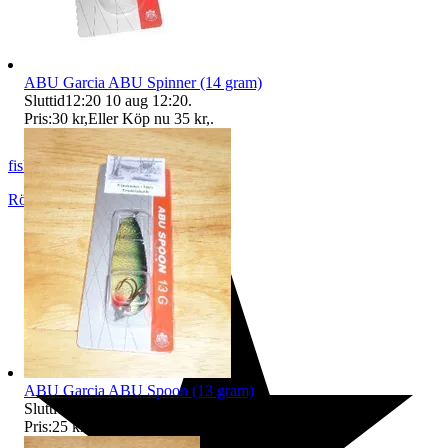
ABU Garcia ABU Spinner (14 gram)
Sluttid
12:20
10 aug 12:20
.
Pris:
30 kr
,
Eller Köp nu
35 kr
,
.
fiskemats
Rödeby
,
Sverige
ABU Garcia ABU Spoon (13 gram)
Sluttid
12:22
10 aug 12:22
.
Pris:
25 kr
,
Eller Köp nu
35 kr
,
.