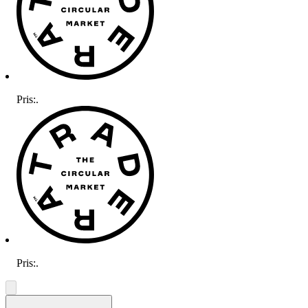
Pris:
.
Pris:
.