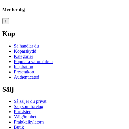
Mer för dig
↑
Köp
Så handlar du
Köparskydd
Kategorier
Populära varumärken
Inspiration
Presentkort
Authenticated
Sälj
Så säljer du privat
Sälj som företag
ProLister
Välgörenhet
Fraktkalkylatorn
Butik