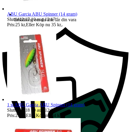
ABU Garcia ABU Spinner (14 gram)
Sluttid
12:17
10 aug 12:17
.
Ersättning om du inte får din vara
Pris:
25 kr
,
Eller Köp nu
35 kr
,
.
1 st ABU Garcia ABU Spinner (14 gram)
Sluttid
12:18
10 aug 12:18
.
Pris:
25 kr
,
Eller Köp nu
44 kr
,
.