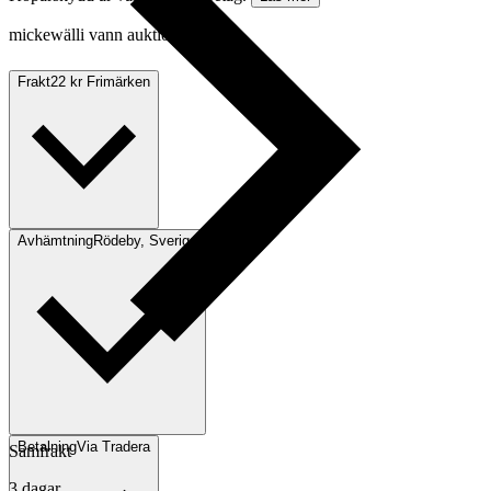
mickewälli vann auktionen
Frakt
22 kr Frimärken
Avhämtning
Rödeby, Sverige
Betalning
Via Tradera
Samfrakt
3 dagar