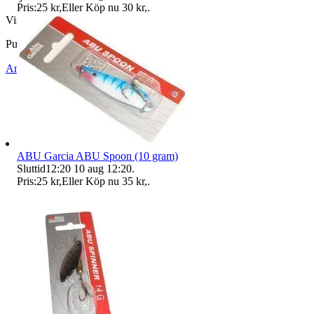
Pris:
25 kr
,
Eller Köp nu
30 kr
,
.
Visningar
55
Publicerad
30 jun 12:35
Anmäl
Sälj liknande
ABU Garcia ABU Spoon (10 gram)
Sluttid
12:20
10 aug 12:20
.
Pris:
25 kr
,
Eller Köp nu
35 kr
,
.