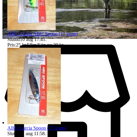
ABU Garcia ABU Spoon (17 gram)
Sluttid
10 aug 17:41
.
Pris:
25 kr
,
Eller Köp nu
30 kr
,
.
ABU Garcia Spoon (17 gram)
Sluttid
11 aug 11:58
.