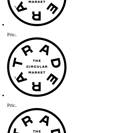
Pris:
.
Pris:
.