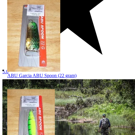
5.0
ABU Garcia ABU Spoon (22 gram)
Sluttid
12:23
10 aug 12:23
.
Pris:
25 kr
,
Eller Köp nu
35 kr
,
.