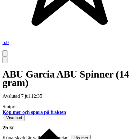
5.0
ABU Garcia ABU Spinner (14
gram)
Avslutad
7 jul 12:35
Slutpris
Köp mer och spara på frakten
∙
Visa bud
25 kr
Köparskydd är valfritt hos företag.
Läs mer