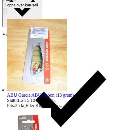
Hoppa över karusell
Välj till köparskydd
ABU Garcia ABU Spoon (13 gram)
Sluttid
12:15
10 aug 12:15
.
Pris:
25 kr
,
Eller Köp nu
35 kr
,
.