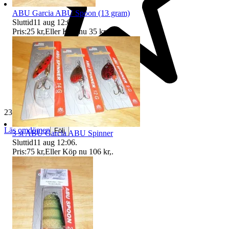
ABU Garcia ABU Spoon (13 gram)
Sluttid
11 aug 12:06
.
Pris:
25 kr
,
Eller Köp nu
35 kr
,
.
23 717 omdömen
Läs omdömen
Följ
3 st ABU Garcia ABU Spinner
Sluttid
11 aug 12:06
.
Pris:
75 kr
,
Eller Köp nu
106 kr
,
.