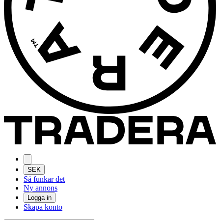
SEK
Så funkar det
Ny annons
Logga in
Skapa konto