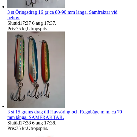
3 st Öringsdrag 16 gr ca 80-90 mm långa. Samfraktar vid
behov.
Sluttid
17:37
6 aug 17:37
.
Pris:
75 kr
,
Utropspris
.
3 st 15 grams drag till Havsöring och Regnbåge m.m. ca 70
mm långa. SAMFRAKTAR.
Sluttid
17:38
6 aug 17:38
.
Pris:
75 kr
,
Utropspris
.