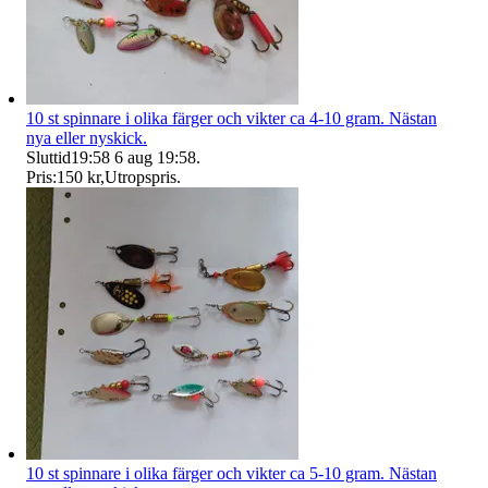
10 st spinnare i olika färger och vikter ca 4-10 gram. Nästan
nya eller nyskick.
Sluttid
19:58
6 aug 19:58
.
Pris:
150 kr
,
Utropspris
.
10 st spinnare i olika färger och vikter ca 5-10 gram. Nästan