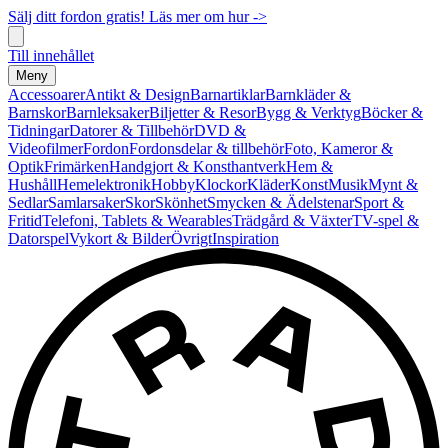
Sälj ditt fordon gratis! Läs mer om hur ->
Till innehållet
Meny
Accessoarer
Antikt & Design
Barnartiklar
Barnkläder &
Barnskor
Barnleksaker
Biljetter & Resor
Bygg & Verktyg
Böcker &
Tidningar
Datorer & Tillbehör
DVD &
Videofilmer
Fordon
Fordonsdelar & tillbehör
Foto, Kameror &
Optik
Frimärken
Handgjort & Konsthantverk
Hem &
Hushåll
Hemelektronik
Hobby
Klockor
Kläder
Konst
Musik
Mynt &
Sedlar
Samlarsaker
Skor
Skönhet
Smycken & Ädelstenar
Sport &
Fritid
Telefoni, Tablets & Wearables
Trädgård & Växter
TV-spel &
Datorspel
Vykort & Bilder
Övrigt
Inspiration