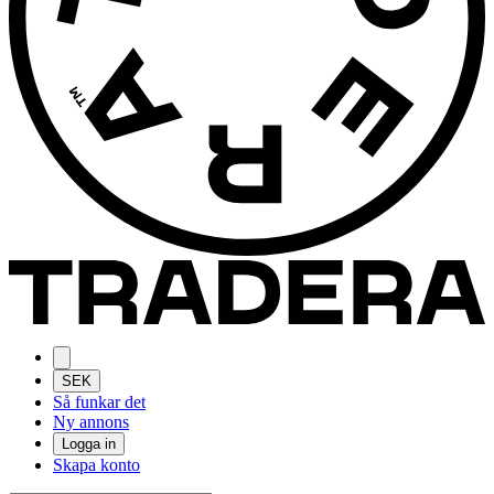
SEK
Så funkar det
Ny annons
Logga in
Skapa konto