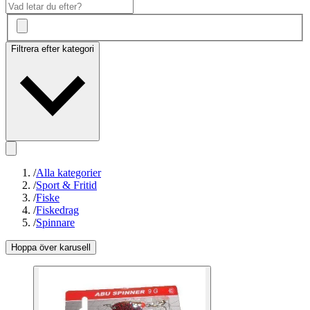
Filtrera efter kategori
/
Alla kategorier
/
Sport & Fritid
/
Fiske
/
Fiskedrag
/
Spinnare
Hoppa över karusell