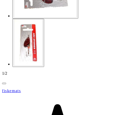
1
/
2
fiskemats