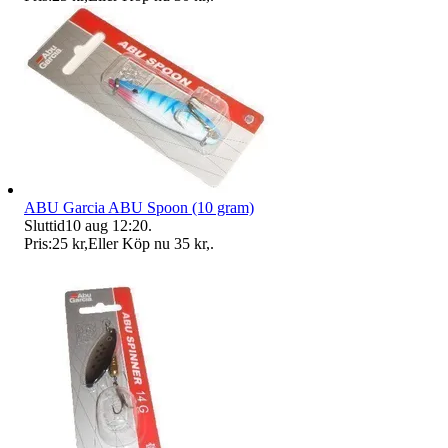
ABU Garcia ABU Spoon (10 gram)
Sluttid
10 aug 12:20
.
Pris:
25 kr
,
Eller Köp nu
35 kr
,
.