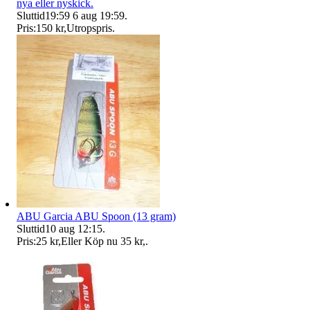
nya eller nyskick.
Sluttid
19:59
6 aug 19:59
.
Pris:
150 kr
,
Utropspris
.
ABU Garcia ABU Spoon (13 gram)
Sluttid
10 aug 12:15
.
Pris:
25 kr
,
Eller Köp nu
35 kr
,
.