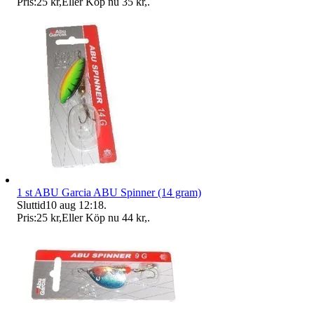
Pris:
25 kr
,
Eller Köp nu
35 kr
,
.
1 st ABU Garcia ABU Spinner (14 gram)
Sluttid
10 aug 12:18
.
Pris:
25 kr
,
Eller Köp nu
44 kr
,
.