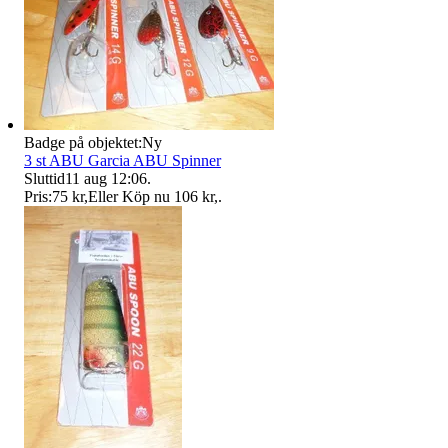
Badge på objektet:
Ny
3 st ABU Garcia ABU Spinner
Sluttid
11 aug 12:06
.
Pris:
75 kr
,
Eller Köp nu
106 kr
,
.