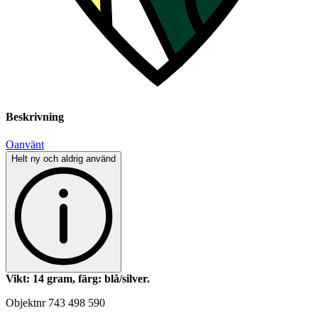
Beskrivning
Oanvänt
Helt ny och aldrig använd
Vikt: 14 gram, färg: blå/silver.
Objektnr
743 498 590