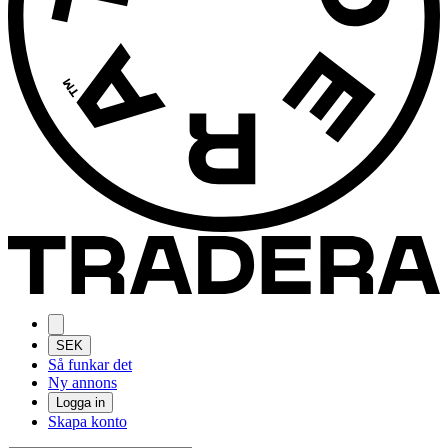
SEK
Så funkar det
Ny annons
Logga in
Skapa konto