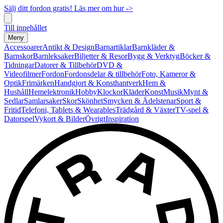
Sälj ditt fordon gratis! Läs mer om hur ->
Till innehållet
Meny
Accessoarer
Antikt & Design
Barnartiklar
Barnkläder &
Barnskor
Barnleksaker
Biljetter & Resor
Bygg & Verktyg
Böcker &
Tidningar
Datorer & Tillbehör
DVD &
Videofilmer
Fordon
Fordonsdelar & tillbehör
Foto, Kameror &
Optik
Frimärken
Handgjort & Konsthantverk
Hem &
Hushåll
Hemelektronik
Hobby
Klockor
Kläder
Konst
Musik
Mynt &
Sedlar
Samlarsaker
Skor
Skönhet
Smycken & Ädelstenar
Sport &
Fritid
Telefoni, Tablets & Wearables
Trädgård & Växter
TV-spel &
Datorspel
Vykort & Bilder
Övrigt
Inspiration