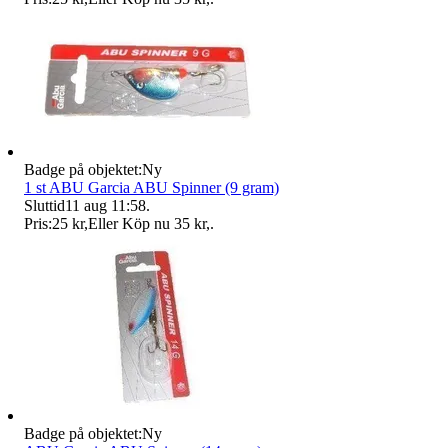
Badge på objektet:
Ny
1 st ABU Garcia ABU Spinner (9 gram)
Sluttid
11 aug 11:58
.
Pris:
25 kr
,
Eller Köp nu
35 kr
,
.
Badge på objektet:
Ny