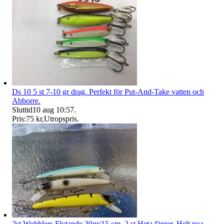
Ds 10 5 st 7-10 gr drag. Perfekt för Put-And-Take vatten och
Abborre.
Sluttid
10 aug 10:57
.
Pris:
75 kr
,
Utropspris
.
2st Wobblers Flytande 30gr/15 cm. 2 st Heta färger. Helt nya.