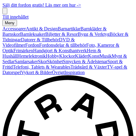
Sälj ditt fordon gratis! Läs mer om hur ->
Till innehållet
Meny
Accessoarer
Antikt & Design
Barnartiklar
Barnkläder &
Barnskor
Barnleksaker
Biljetter & Resor
Bygg & Verktyg
Böcker &
Tidningar
Datorer & Tillbehör
DVD &
Videofilmer
Fordon
Fordonsdelar & tillbehör
Foto, Kameror &
Optik
Frimärken
Handgjort & Konsthantverk
Hem &
Hushåll
Hemelektronik
Hobby
Klockor
Kläder
Konst
Musik
Mynt &
Sedlar
Samlarsaker
Skor
Skönhet
Smycken & Ädelstenar
Sport &
Fritid
Telefoni, Tablets & Wearables
Trädgård & Växter
TV-spel &
Datorspel
Vykort & Bilder
Övrigt
Inspiration