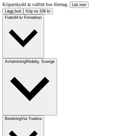
Köparskydd är valfritt hos företag.
Läs mer
Lägg bud
Köp nu 106 kr
Frakt
44 kr Frimärken
Avhämtning
Rödeby, Sverige
Betalning
Via Tradera