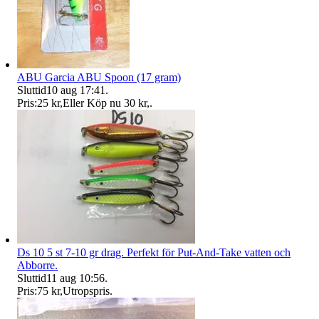
ABU Garcia ABU Spoon (17 gram)
Sluttid
10 aug 17:41
.
Pris:
25 kr
,
Eller Köp nu
30 kr
,
.
Ds 10 5 st 7-10 gr drag. Perfekt för Put-And-Take vatten och
Abborre.
Sluttid
11 aug 10:56
.
Pris:
75 kr
,
Utropspris
.