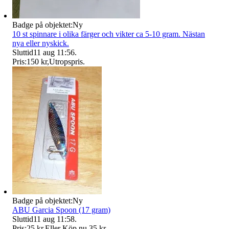
Badge på objektet:
Ny
10 st spinnare i olika färger och vikter ca 5-10 gram. Nästan
nya eller nyskick.
Sluttid
11 aug 11:56
.
Pris:
150 kr
,
Utropspris
.
Badge på objektet:
Ny
ABU Garcia Spoon (17 gram)
Sluttid
11 aug 11:58
.
Pris:
25 kr
,
Eller Köp nu
35 kr
,
.