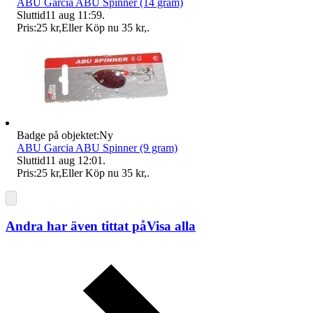
ABU Garcia ABU Spinner (14 gram)
Sluttid
11 aug 11:59
.
Pris:
25 kr
,
Eller Köp nu
35 kr
,
.
Badge på objektet:
Ny
ABU Garcia ABU Spinner (9 gram)
Sluttid
11 aug 12:01
.
Pris:
25 kr
,
Eller Köp nu
35 kr
,
.
Andra har även tittat på
Visa alla