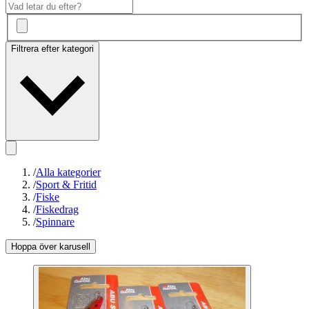
Filtrera efter kategori
/
Alla kategorier
/
Sport & Fritid
/
Fiske
/
Fiskedrag
/
Spinnare
Hoppa över karusell