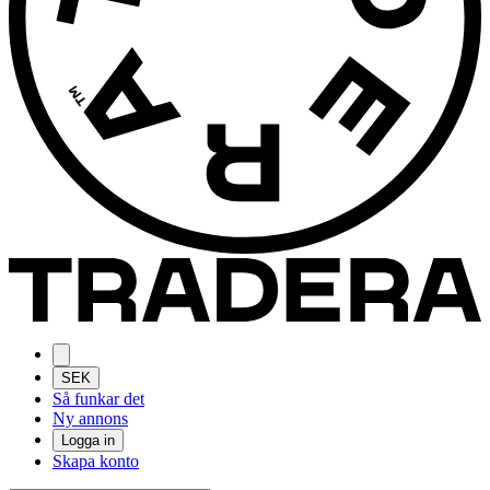
SEK
Så funkar det
Ny annons
Logga in
Skapa konto