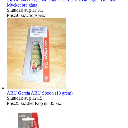
Mycket bra gång.
Sluttid
10 aug 11:31
.
Pris:
50 kr
,
Utropspris
.
ABU Garcia ABU Spoon (13 gram)
Sluttid
10 aug 12:15
.
Pris:
25 kr
,
Eller Köp nu
35 kr
,
.