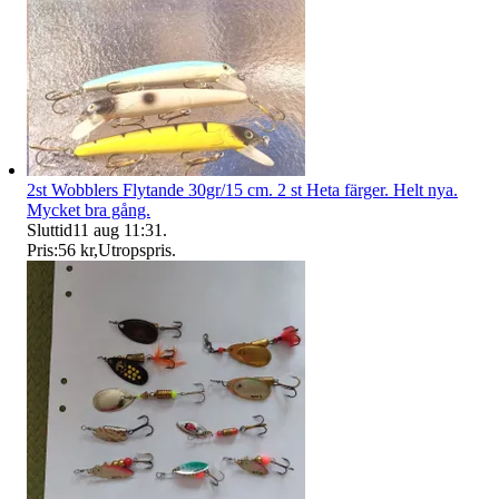
2st Wobblers Flytande 30gr/15 cm. 2 st Heta färger. Helt nya.
Mycket bra gång.
Sluttid
11 aug 11:31
.
Pris:
56 kr
,
Utropspris
.