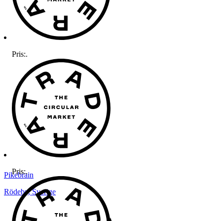
Pris:
.
Pris:
.
Pikebrain
Rödeby
,
Sverige