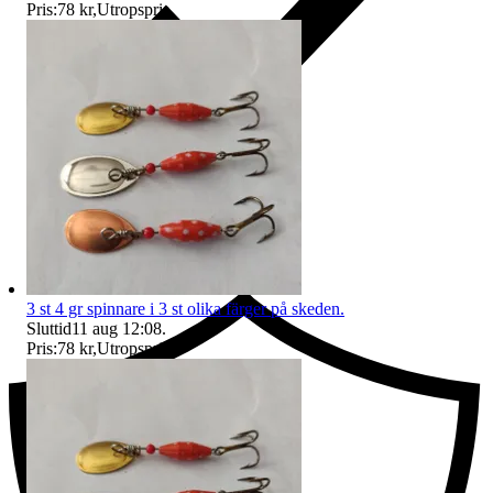
Pris:
78 kr
,
Utropspris
.
Ersättning om du inte får din vara
3 st 4 gr spinnare i 3 st olika färger på skeden.
Sluttid
11 aug 12:08
.
Pris:
78 kr
,
Utropspris
.