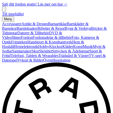
Sälj ditt fordon gratis! Läs mer om hur ->
Till innehållet
Meny
Accessoarer
Antikt & Design
Barnartiklar
Barnkläder &
Barnskor
Barnleksaker
Biljetter & Resor
Bygg & Verktyg
Böcker &
Tidningar
Datorer & Tillbehör
DVD &
Videofilmer
Fordon
Fordonsdelar & tillbehör
Foto, Kameror &
Optik
Frimärken
Handgjort & Konsthantverk
Hem &
Hushåll
Hemelektronik
Hobby
Klockor
Kläder
Konst
Musik
Mynt &
Sedlar
Samlarsaker
Skor
Skönhet
Smycken & Ädelstenar
Sport &
Fritid
Telefoni, Tablets & Wearables
Trädgård & Växter
TV-spel &
Datorspel
Vykort & Bilder
Övrigt
Inspiration