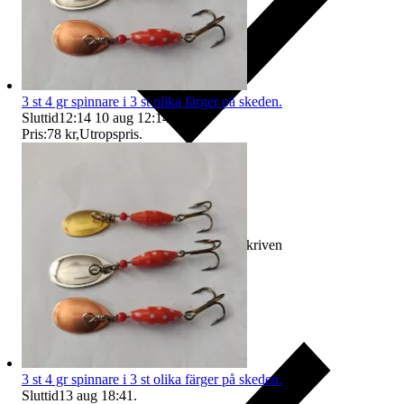
3 st 4 gr spinnare i 3 st olika färger på skeden.
Sluttid
12:14
10 aug 12:14
.
Pris:
78 kr
,
Utropspris
.
Ersättning om varan inte är som beskriven
3 st 4 gr spinnare i 3 st olika färger på skeden.
Sluttid
13 aug 18:41
.