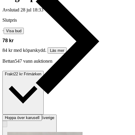
Avslutad
28 jul 18:33
Slutpris
∙
Visa bud
78 kr
84 kr med köparskydd.
Läs mer
Bettan547 vann auktionen
Frakt
22 kr Frimärken
Hoppa över karusell
Avhämtning
Rödeby, Sverige