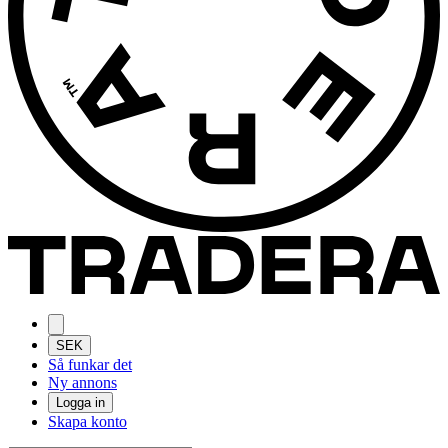
SEK
Så funkar det
Ny annons
Logga in
Skapa konto