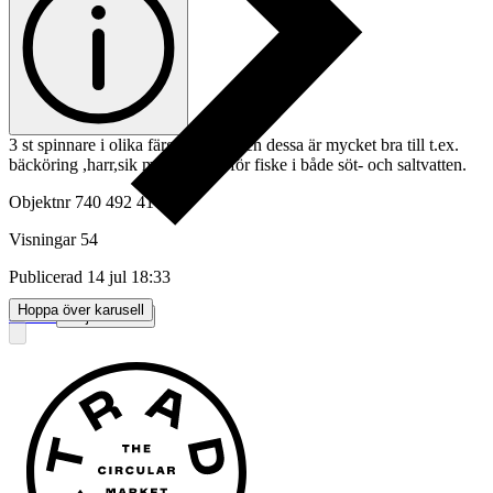
3 st spinnare i olika färger på skeden dessa är mycket bra till t.ex.
bäcköring ,harr,sik m.m. Passar för fiske i både söt- och saltvatten.
Objektnr
740 492 410
Visningar
54
Publicerad
14 jul 18:33
Hoppa över karusell
Anmäl
Sälj liknande