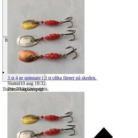
Betalning
Via Tradera
3 st 4 gr spinnare i 3 st olika färger på skeden.
Sluttid
10 aug 18:32
.
Pris:
78 kr
,
Utropspris
.
Traderas köparskydd