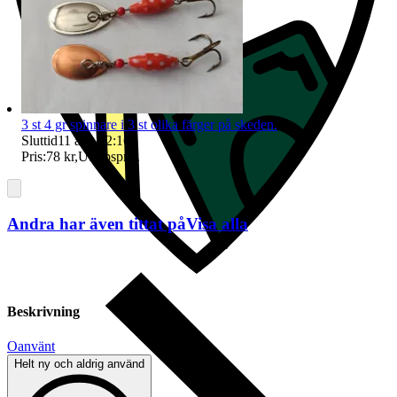
3 st 4 gr spinnare i 3 st olika färger på skeden.
Sluttid
11 aug 12:16
.
Pris:
78 kr
,
Utropspris
.
Andra har även tittat på
Visa alla
Beskrivning
Oanvänt
Helt ny och aldrig använd