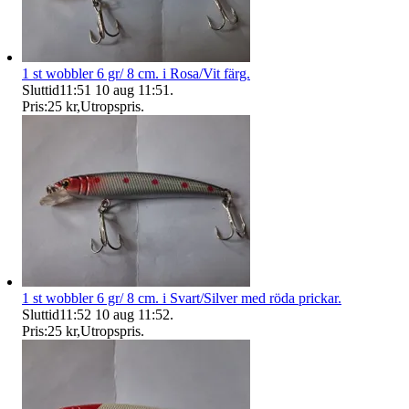
1 st wobbler 6 gr/ 8 cm. i Rosa/Vit färg.
Sluttid
11:51
10 aug 11:51
.
Pris:
25 kr
,
Utropspris
.
1 st wobbler 6 gr/ 8 cm. i Svart/Silver med röda prickar.
Sluttid
11:52
10 aug 11:52
.
Pris:
25 kr
,
Utropspris
.