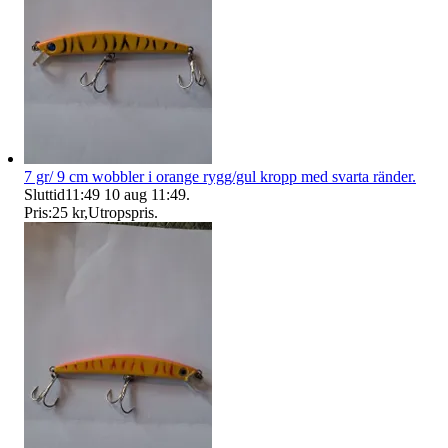
7 gr/ 9 cm wobbler i orange rygg/gul kropp med svarta ränder.
Sluttid
11:49
10 aug 11:49
.
Pris:
25 kr
,
Utropspris
.