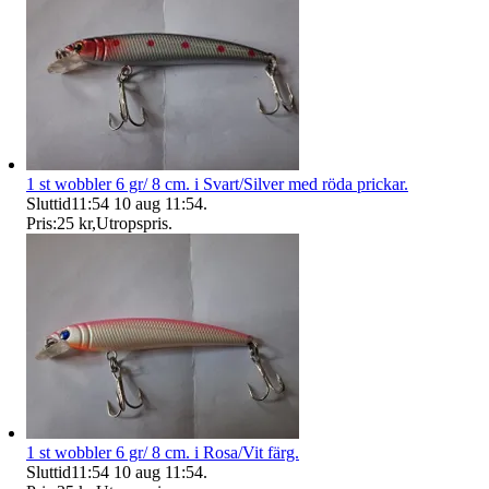
1 st wobbler 6 gr/ 8 cm. i Svart/Silver med röda prickar.
Sluttid
11:54
10 aug 11:54
.
Pris:
25 kr
,
Utropspris
.
1 st wobbler 6 gr/ 8 cm. i Rosa/Vit färg.
Sluttid
11:54
10 aug 11:54
.