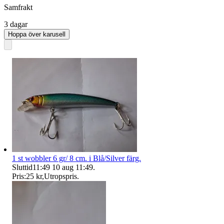
Samfrakt
3 dagar
Hoppa över karusell
1 st wobbler 6 gr/ 8 cm. i Blå/Silver färg.
Sluttid
11:49
10 aug 11:49
.
Pris:
25 kr
,
Utropspris
.