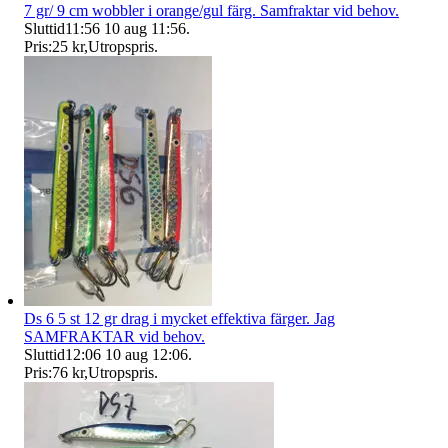
7 gr/ 9 cm wobbler i orange/gul färg. Samfraktar vid behov.
Sluttid
11:56
10 aug 11:56
.
Pris:
25 kr
,
Utropspris
.
Ds 6 5 st 12 gr drag i mycket effektiva färger. Jag
SAMFRAKTAR vid behov.
Sluttid
12:06
10 aug 12:06
.
Pris:
76 kr
,
Utropspris
.