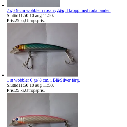
7 gr/ 9 cm wobbler i rosa rygg/gul kropp med röda ränder.
Sluttid
11:50
10 aug 11:50
.
Pris:
25 kr
,
Utropspris
.
1 st wobbler 6 gr/ 8 cm. i Blå/Silver färg.
Sluttid
11:50
10 aug 11:50
.
Pris:
25 kr
,
Utropspris
.