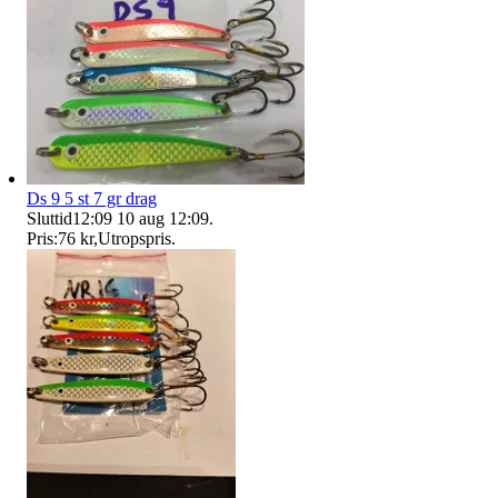
Ds 9 5 st 7 gr drag
Sluttid
12:09
10 aug 12:09
.
Pris:
76 kr
,
Utropspris
.