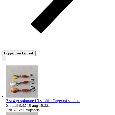
Hoppa över karusell
3 st 4 gr spinnare i 3 st olika färger på skeden.
Sluttid
18:32
10 aug 18:32
.
Pris:
78 kr
,
Utropspris
.