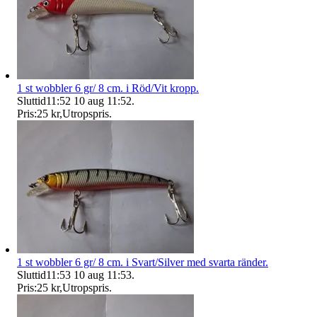
1 st wobbler 6 gr/ 8 cm. i Röd/Vit kropp.
Sluttid
11:52
10 aug 11:52
.
Pris:
25 kr
,
Utropspris
.
1 st wobbler 6 gr/ 8 cm. i Svart/Silver med svarta ränder.
Sluttid
11:53
10 aug 11:53
.
Pris:
25 kr
,
Utropspris
.