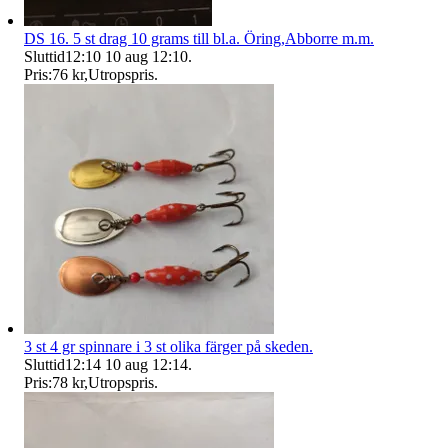
DS 16. 5 st drag 10 grams till bl.a. Öring,Abborre m.m.
Sluttid
12:10
10 aug 12:10
.
Pris:
76 kr
,
Utropspris
.
3 st 4 gr spinnare i 3 st olika färger på skeden.
Sluttid
12:14
10 aug 12:14
.
Pris:
78 kr
,
Utropspris
.