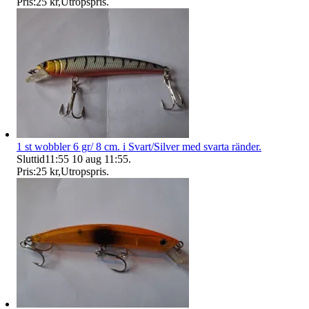
Pris:
25 kr
,
Utropspris
.
1 st wobbler 6 gr/ 8 cm. i Svart/Silver med svarta ränder.
Sluttid
11:55
10 aug 11:55
.
Pris:
25 kr
,
Utropspris
.