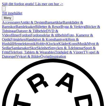
Sälj ditt fordon gratis! Läs mer om hur ->
Till innehållet
Meny
Accessoarer
Antikt & Design
Barnartiklar
Barnkläder &
Barnskor
Barnleksaker
Biljetter & Resor
Bygg & Verktyg
Böcker &
Tidningar
Datorer & Tillbehör
DVD &
Videofilmer
Fordon
Fordonsdelar & tillbehör
Foto, Kameror &
Optik
Frimärken
Handgjort & Konsthantverk
Hem &
Hushåll
Hemelektronik
Hobby
Klockor
Kläder
Konst
Musik
Mynt &
Sedlar
Samlarsaker
Skor
Skönhet
Smycken & Ädelstenar
Sport &
Fritid
Telefoni, Tablets & Wearables
Trädgård & Växter
TV-spel &
Datorspel
Vykort & Bilder
Övrigt
Inspiration