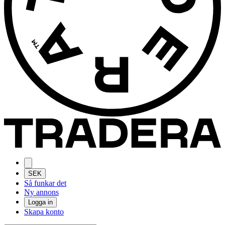
SEK
Så funkar det
Ny annons
Logga in
Skapa konto