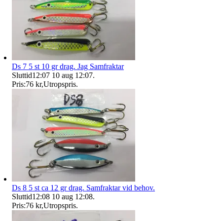
Ds 7 5 st 10 gr drag. Jag Samfraktar
Sluttid
12:07
10 aug 12:07
.
Pris:
76 kr
,
Utropspris
.
Ds 8 5 st ca 12 gr drag. Samfraktar vid behov.
Sluttid
12:08
10 aug 12:08
.
Pris:
76 kr
,
Utropspris
.