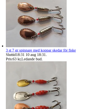
3 st 7 gr spinnare med koppar skedar för fiske
Sluttid
18:31
10 aug 18:31
.
Pris:
63 kr
,
Ledande bud
.