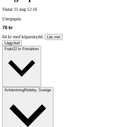
Slutar
11 aug 12:16
Utropspris
78 kr
84 kr med köparskydd.
Läs mer
Lägg bud
Frakt
22 kr Frimärken
Avhämtning
Rödeby, Sverige