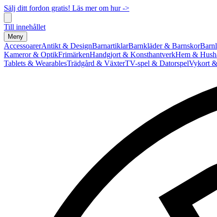
Sälj ditt fordon gratis! Läs mer om hur ->
Till innehållet
Meny
Accessoarer
Antikt & Design
Barnartiklar
Barnkläder & Barnskor
Barnl
Kameror & Optik
Frimärken
Handgjort & Konsthantverk
Hem & Hushå
Tablets & Wearables
Trädgård & Växter
TV-spel & Datorspel
Vykort &