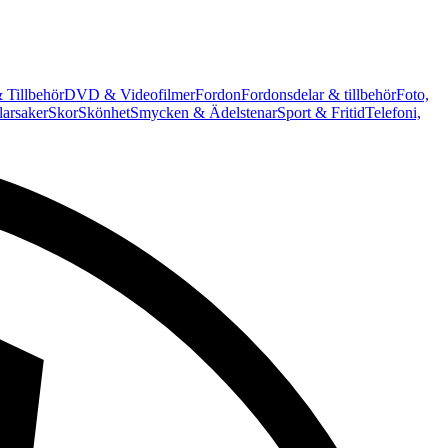
 Tillbehör
DVD & Videofilmer
Fordon
Fordonsdelar & tillbehör
Foto,
arsaker
Skor
Skönhet
Smycken & Ädelstenar
Sport & Fritid
Telefoni,