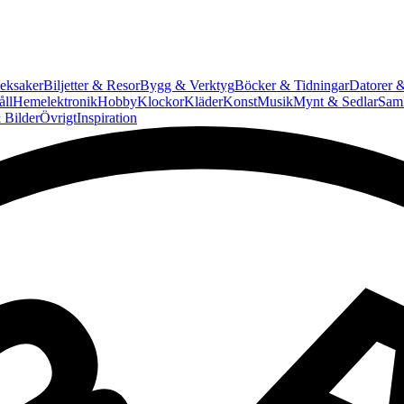
eksaker
Biljetter & Resor
Bygg & Verktyg
Böcker & Tidningar
Datorer &
ll
Hemelektronik
Hobby
Klockor
Kläder
Konst
Musik
Mynt & Sedlar
Saml
 Bilder
Övrigt
Inspiration