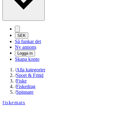
SEK
Så funkar det
Ny annons
Logga in
Skapa konto
/
Alla kategorier
/
Sport & Fritid
/
Fiske
/
Fiskedrag
/
Spinnare
fiskemats