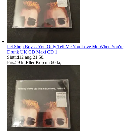
Pet Shop Boys - You Only Tell Me You Love Me When You're
Drunk UK CD Maxi CD 1
Sluttid
12 aug 21:50
.
Pris:
59 kr
,
Eller Köp nu
60 kr
,
.