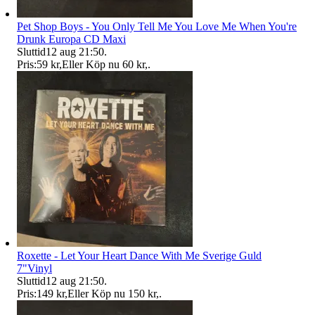
Pet Shop Boys - You Only Tell Me You Love Me When You're
Drunk Europa CD Maxi
Sluttid
12 aug 21:50
.
Pris:
59 kr
,
Eller Köp nu
60 kr
,
.
Roxette - Let Your Heart Dance With Me Sverige Guld
7"Vinyl
Sluttid
12 aug 21:50
.
Pris:
149 kr
,
Eller Köp nu
150 kr
,
.