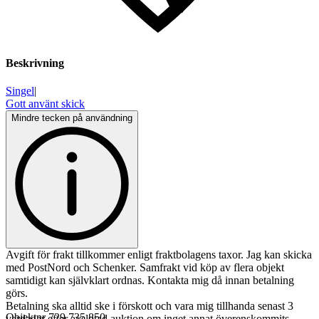
Beskrivning
Singel
|
Gott använt skick
Mindre tecken på användning
Avgift för frakt tillkommer enligt fraktbolagens taxor. Jag kan skicka
med PostNord och Schenker. Samfrakt vid köp av flera objekt
samtidigt kan självklart ordnas. Kontakta mig då innan betalning
görs.
Betalning ska alltid ske i förskott och vara mig tillhanda senast 3
Objektnr
729 735 850
vardagar efter avslutad auktion om inget annat överenskommits