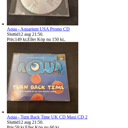
Aqua - Aquarium USA Promo CD
Sluttid
12 aug 21:50
.
Pris:
149 kr
,
Eller Köp nu
150 kr
,
.
Aqua - Turn Back Time UK CD Maxi CD 2
Sluttid
12 aug 21:50
.
Pris:
59 kr
,
Eller Köp nu
60 kr
,
.