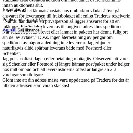
innan auktionens slut.
Visningar
54
Efter att paketet lämnats/postats hos ombud/brevlåda så övergår
ansvaret för leveransen till fraktbolaget allt enligt Traderas regelverk:
Publicerad
2 maj 20:54
"När du handlar av en privatperson så ligger ansvaret för att en
inlämnad försändelse levereras till angiven adress hos speditören.
Anmäl
Sälj liknande
När säljaren postat brevet eller lämnat in paketet har denna fullgjort
sin del av avtalet." D.v.s. ingen återbetalning av pengar om
speditören av någon anledning inte levererar. Jag erbjuder
naturligtvis alltid spårbar leverans både med Postnord eller
Schenker.
Jag postar oftast dagen efter betalning mottagits. Observera att vare
sig Schenker eller Postnord ej längre hämtar post/paket under helger
hos mitt ombud och att leveranstiderna oftast är längre än 2-3
vardagar som tidigare.
Glöm inte att din adress måste vara uppdaterad på Tradera för det är
till den adressen som varan skickas!