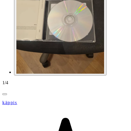
1
/
4
käppis