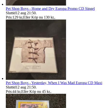
Pet Shop Boys - Home and Dry Europa Promo CD Singel
Sluttid
12 aug 21:50
.
Pris:
129 kr
,
Eller Köp nu
130 kr
,
.
Pet Shop Boys - Yesterday, When I Was Mad Europa CD Maxi
Sluttid
12 aug 21:50
.
Pris:
44 kr
,
Eller Köp nu
45 kr
,
.