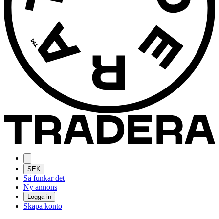
SEK
Så funkar det
Ny annons
Logga in
Skapa konto