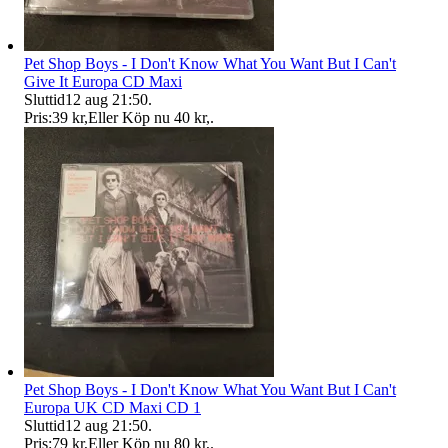
Pet Shop Boys - I Don't Know What You Want But I Can't
Give It Europa CD Maxi
Sluttid
12 aug 21:50
.
Pris:
39 kr
,
Eller Köp nu
40 kr
,
.
Pet Shop Boys - I Don't Know What You Want But I Can't
Europa UK CD Maxi CD 1
Sluttid
12 aug 21:50
.
Pris:
79 kr
,
Eller Köp nu
80 kr
,
.