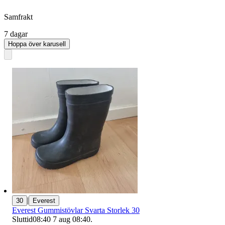
Samfrakt
7 dagar
Hoppa över karusell
|
30
Everest
Everest Gummistövlar Svarta Storlek 30
Sluttid
08:40
7 aug 08:40
.