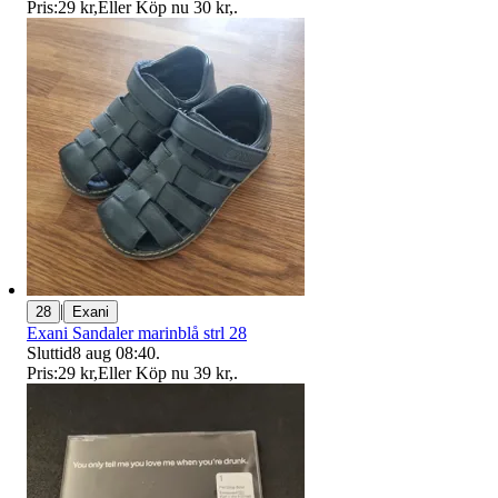
Pris:
29 kr
,
Eller Köp nu
30 kr
,
.
|
28
Exani
Exani Sandaler marinblå strl 28
Sluttid
8 aug 08:40
.
Pris:
29 kr
,
Eller Köp nu
39 kr
,
.