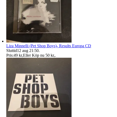
Liza Minnelli (Pet Shop Boys)- Results Europa CD
Sluttid
12 aug 21:50
.
Pris:
49 kr
,
Eller Köp nu
50 kr
,
.