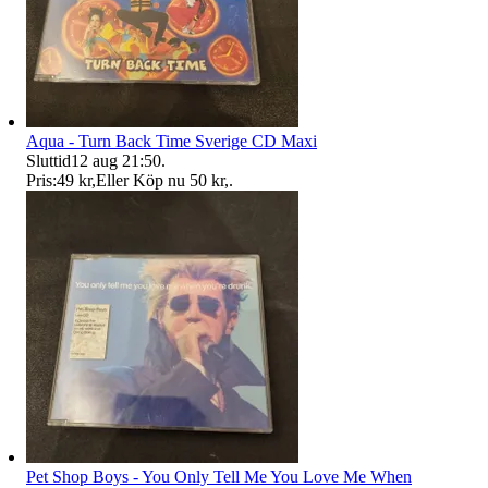
Aqua - Turn Back Time Sverige CD Maxi
Sluttid
12 aug 21:50
.
Pris:
49 kr
,
Eller Köp nu
50 kr
,
.
Pet Shop Boys - You Only Tell Me You Love Me When