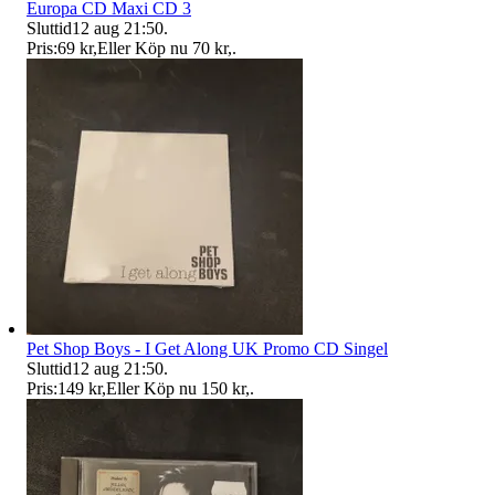
Europa CD Maxi CD 3
Sluttid
12 aug 21:50
.
Pris:
69 kr
,
Eller Köp nu
70 kr
,
.
Pet Shop Boys - I Get Along UK Promo CD Singel
Sluttid
12 aug 21:50
.
Pris:
149 kr
,
Eller Köp nu
150 kr
,
.