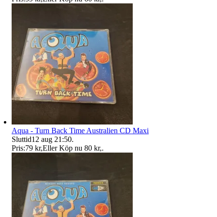
Aqua - Turn Back Time Australien CD Maxi
Sluttid
12 aug 21:50
.
Pris:
79 kr
,
Eller Köp nu
80 kr
,
.