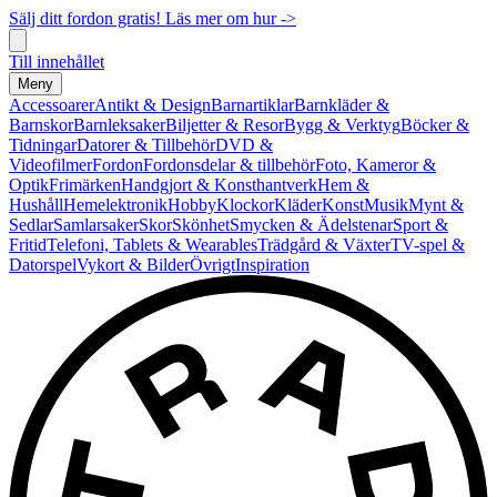
Sälj ditt fordon gratis! Läs mer om hur ->
Till innehållet
Meny
Accessoarer
Antikt & Design
Barnartiklar
Barnkläder &
Barnskor
Barnleksaker
Biljetter & Resor
Bygg & Verktyg
Böcker &
Tidningar
Datorer & Tillbehör
DVD &
Videofilmer
Fordon
Fordonsdelar & tillbehör
Foto, Kameror &
Optik
Frimärken
Handgjort & Konsthantverk
Hem &
Hushåll
Hemelektronik
Hobby
Klockor
Kläder
Konst
Musik
Mynt &
Sedlar
Samlarsaker
Skor
Skönhet
Smycken & Ädelstenar
Sport &
Fritid
Telefoni, Tablets & Wearables
Trädgård & Växter
TV-spel &
Datorspel
Vykort & Bilder
Övrigt
Inspiration