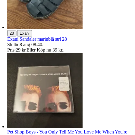
|
28
Exani
Exani Sandaler marinblå strl 28
Sluttid
8 aug 08:40
.
Pris:
29 kr
,
Eller Köp nu
39 kr
,
.
Pet Shop Boys - You Only Tell Me You Love Me When You're