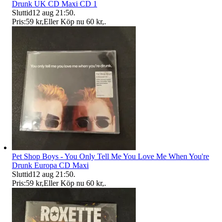
Drunk UK CD Maxi CD 1
Sluttid
12 aug 21:50
.
Pris:
59 kr
,
Eller Köp nu
60 kr
,
.
Pet Shop Boys - You Only Tell Me You Love Me When You're
Drunk Europa CD Maxi
Sluttid
12 aug 21:50
.
Pris:
59 kr
,
Eller Köp nu
60 kr
,
.