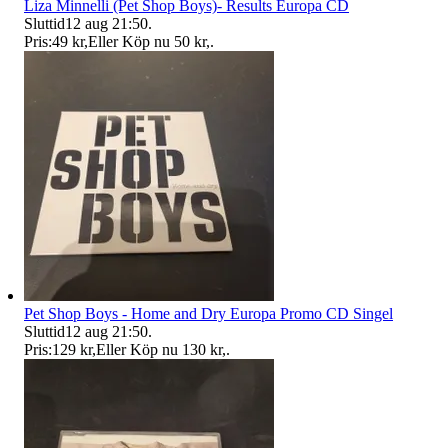
Liza Minnelli (Pet Shop Boys)- Results Europa CD
Sluttid
12 aug 21:50
.
Pris:
49 kr
,
Eller Köp nu
50 kr
,
.
Pet Shop Boys - Home and Dry Europa Promo CD Singel
Sluttid
12 aug 21:50
.
Pris:
129 kr
,
Eller Köp nu
130 kr
,
.