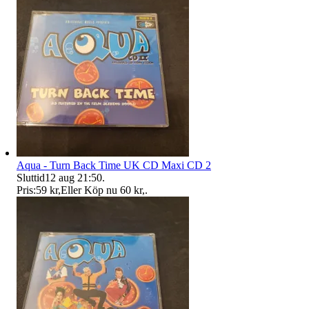
Aqua - Turn Back Time UK CD Maxi CD 2
Sluttid
12 aug 21:50
.
Pris:
59 kr
,
Eller Köp nu
60 kr
,
.