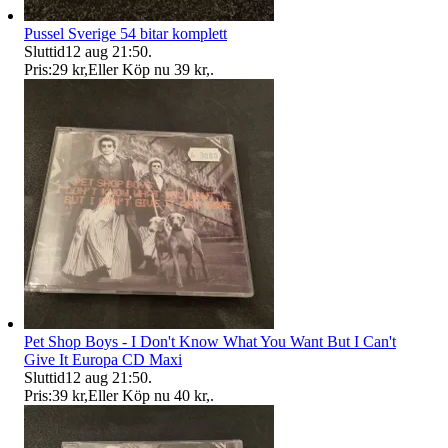
Pussel Sverige 54 bitar komplett
Sluttid
12 aug 21:50
.
Pris:
29 kr
,
Eller Köp nu
39 kr
,
.
Pet Shop Boys - I Don't Know What You Want But I Can't
Give It Europa CD Maxi
Sluttid
12 aug 21:50
.
Pris:
39 kr
,
Eller Köp nu
40 kr
,
.