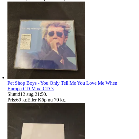
Pet Shop Boys - You Only Tell Me You Love Me When
Europa CD Maxi CD 3
Sluttid
12 aug 21:50
.
Pris:
69 kr
,
Eller Köp nu
70 kr
,
.