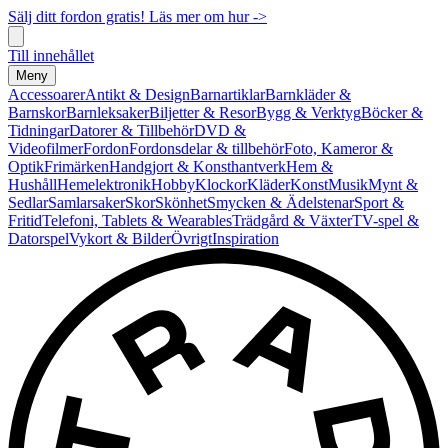
Sälj ditt fordon gratis! Läs mer om hur ->
Till innehållet
Meny
Accessoarer
Antikt & Design
Barnartiklar
Barnkläder &
Barnskor
Barnleksaker
Biljetter & Resor
Bygg & Verktyg
Böcker &
Tidningar
Datorer & Tillbehör
DVD &
Videofilmer
Fordon
Fordonsdelar & tillbehör
Foto, Kameror &
Optik
Frimärken
Handgjort & Konsthantverk
Hem &
Hushåll
Hemelektronik
Hobby
Klockor
Kläder
Konst
Musik
Mynt &
Sedlar
Samlarsaker
Skor
Skönhet
Smycken & Ädelstenar
Sport &
Fritid
Telefoni, Tablets & Wearables
Trädgård & Växter
TV-spel &
Datorspel
Vykort & Bilder
Övrigt
Inspiration