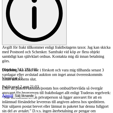
Avgift för frakt tillkommer enligt fraktbolagens taxor. Jag kan skicka
med Postnord och Schenker. Samfrakt vid köp av flera objekt
samtidigt kan självklart ordnas. Kontakta mig då innan betalning
görs.
Objektnr
743 372 193
Betalning ska alltid ske i förskott och vara mig tillhanda senast 3
vardagar efter avslutad auktion om inget annat överenskommits
Visningar
23
innan auktionens slut.
Publicerad
2 aug 21:03
Efter att paketet lämnats/postats hos ombud/brevlåda så övergår
ansvaret för leveransen till fraktbolaget allt enligt Traderas regelverk:
Anmäl
Sälj liknande
”När du handlar av en privatperson så ligger ansvaret för att en
inlämnad försändelse levereras till angiven adress hos speditören.
När säljaren postat brevet eller lämnat in paketet har denna fullgjort
sin del av avtalet.” D.v.s. ingen återbetalning av pengar om