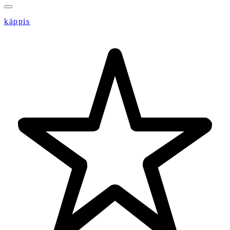
käppis