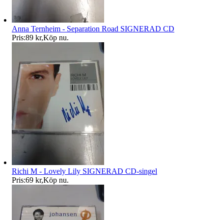
Anna Ternheim - Separation Road SIGNERAD CD
Pris:
89 kr
,
Köp nu
.
Richi M - Lovely Lily SIGNERAD CD-singel
Pris:
69 kr
,
Köp nu
.