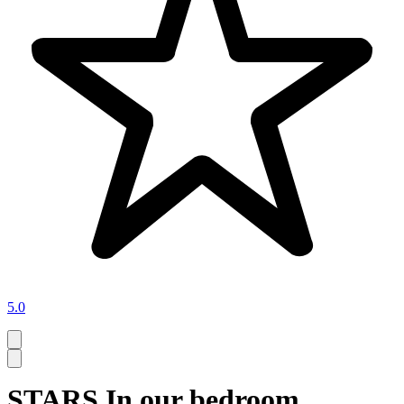
5.0
STARS In our bedroom...