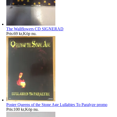
The Wallflowers CD SIGNERAD
Pris:
69 kr
,
Köp nu
.
Poster Queens of the Stone Age Lullabies To Paralyze promo
Pris:
100 kr
,
Köp nu
.