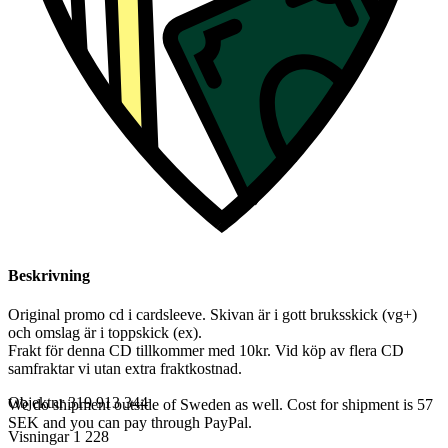
Beskrivning
Original promo cd i cardsleeve. Skivan är i gott bruksskick (vg+)
och omslag är i toppskick (ex).
Frakt för denna CD tillkommer med 10kr. Vid köp av flera CD
samfraktar vi utan extra fraktkostnad.
Objektnr
319 913 344
We do shipment outside of Sweden as well. Cost for shipment is 57
SEK and you can pay through PayPal.
Visningar
1 228