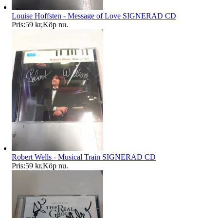
Louise Hoffsten - Message of Love SIGNERAD CD
Pris:
59 kr
,
Köp nu
.
Robert Wells - Musical Train SIGNERAD CD
Pris:
59 kr
,
Köp nu
.