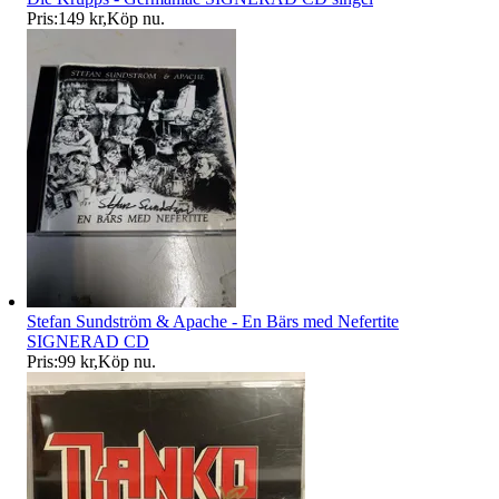
Pris:
149 kr
,
Köp nu
.
Stefan Sundström & Apache - En Bärs med Nefertite
SIGNERAD CD
Pris:
99 kr
,
Köp nu
.