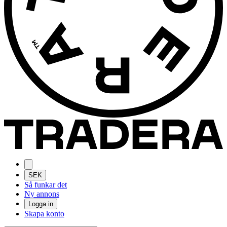
SEK
Så funkar det
Ny annons
Logga in
Skapa konto