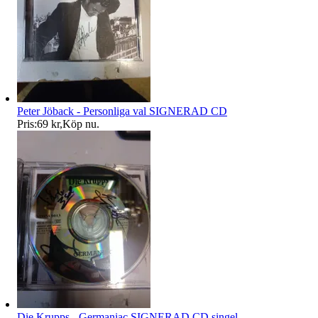
Peter Jöback - Personliga val SIGNERAD CD
Pris:
69 kr
,
Köp nu
.
Die Krupps - Germaniac SIGNERAD CD singel