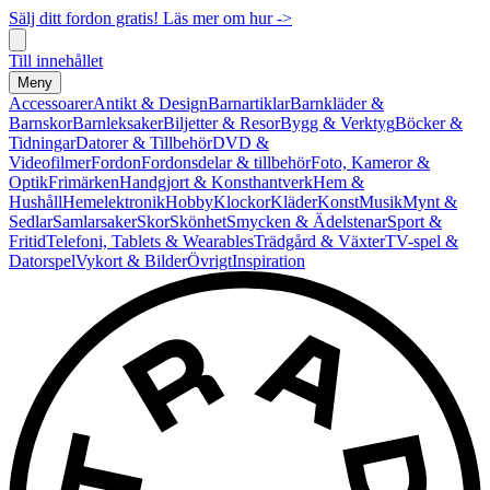
Sälj ditt fordon gratis! Läs mer om hur ->
Till innehållet
Meny
Accessoarer
Antikt & Design
Barnartiklar
Barnkläder &
Barnskor
Barnleksaker
Biljetter & Resor
Bygg & Verktyg
Böcker &
Tidningar
Datorer & Tillbehör
DVD &
Videofilmer
Fordon
Fordonsdelar & tillbehör
Foto, Kameror &
Optik
Frimärken
Handgjort & Konsthantverk
Hem &
Hushåll
Hemelektronik
Hobby
Klockor
Kläder
Konst
Musik
Mynt &
Sedlar
Samlarsaker
Skor
Skönhet
Smycken & Ädelstenar
Sport &
Fritid
Telefoni, Tablets & Wearables
Trädgård & Växter
TV-spel &
Datorspel
Vykort & Bilder
Övrigt
Inspiration