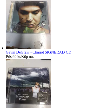
Gavin DeGraw - Chariot SIGNERAD CD
Pris:
69 kr
,
Köp nu
.