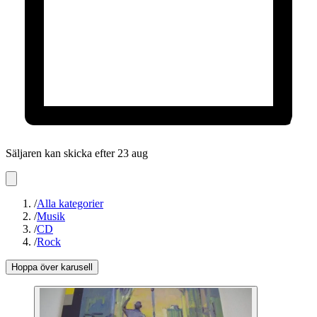
Säljaren kan skicka efter 23 aug
/
Alla kategorier
/
Musik
/
CD
/
Rock
Hoppa över karusell