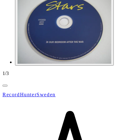
1
/
3
RecordHunterSweden