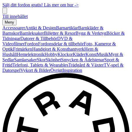
Sälj ditt fordon gratis! Läs mer om hur ->
Till innehållet
Meny
Accessoarer
Antikt & Design
Barnartiklar
Barnkläder &
Barnskor
Barnleksaker
Biljetter & Resor
Bygg & Verktyg
Böcker &
Tidningar
Datorer & Tillbehör
DVD &
Videofilmer
Fordon
Fordonsdelar & tillbehör
Foto, Kameror &
Optik
Frimärken
Handgjort & Konsthantverk
Hem &
Hushåll
Hemelektronik
Hobby
Klockor
Kläder
Konst
Musik
Mynt &
Sedlar
Samlarsaker
Skor
Skönhet
Smycken & Ädelstenar
Sport &
Fritid
Telefoni, Tablets & Wearables
Trädgård & Växter
TV-spel &
Datorspel
Vykort & Bilder
Övrigt
Inspiration