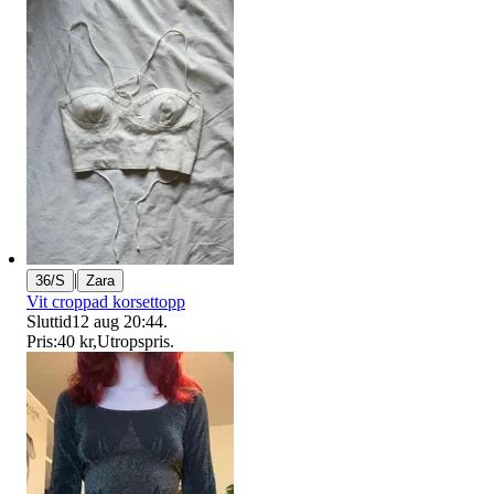
|
36/S
Zara
Vit croppad korsettopp
Sluttid
12 aug 20:44
.
Pris:
40 kr
,
Utropspris
.