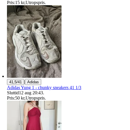
Pris:
15 kr
,
Utropspris
.
|
41,5/41
Adidas
Adidas Yung 1 - chunky sneakers 41 1/3
Sluttid
12 aug 20:43
.
Pris:
50 kr
,
Utropspris
.