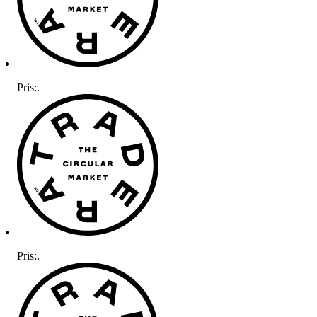
Pris:
.
Pris:
.