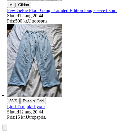
|
M
Gildan
PewDiePie Floor Gang - Limited Edition long sleeve t-shirt
Sluttid
12 aug 20:44
.
Pris:
500 kr
,
Utropspris
.
|
36/S
Even & Odd
Ljusblå mjukisbyxor
Sluttid
12 aug 20:44
.
Pris:
15 kr
,
Utropspris
.