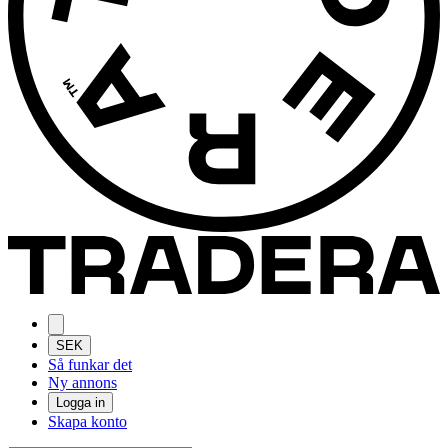
SEK
Så funkar det
Ny annons
Logga in
Skapa konto