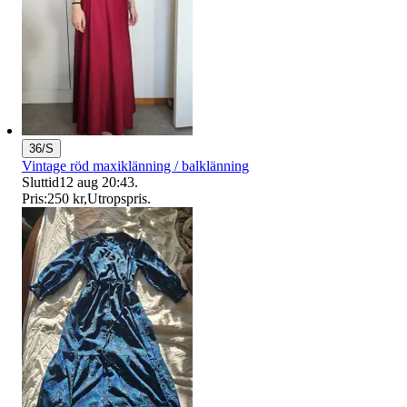
36/S
Vintage röd maxiklänning / balklänning
Sluttid
12 aug 20:43
.
Pris:
250 kr
,
Utropspris
.