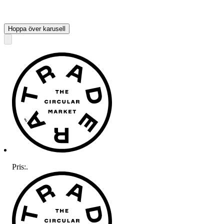
Hoppa över karusell
Pris:
.