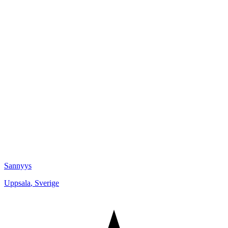
Sannyys
Uppsala
,
Sverige