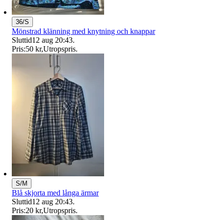
36/S
Mönstrad klänning med knytning och knappar
Sluttid
12 aug 20:43
.
Pris:
50 kr
,
Utropspris
.
S/M
Blå skjorta med långa ärmar
Sluttid
12 aug 20:43
.
Pris:
20 kr
,
Utropspris
.