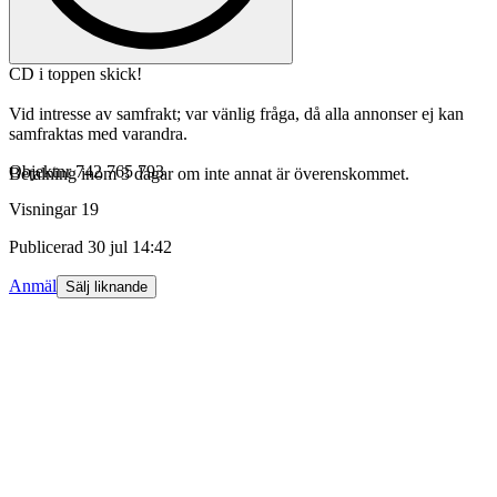
CD i toppen skick!
Vid intresse av samfrakt; var vänlig fråga, då alla annonser ej kan
samfraktas med varandra.
Objektnr
742 765 793
Betalning inom 3 dagar om inte annat är överenskommet.
Visningar
19
Publicerad
30 jul 14:42
Anmäl
Sälj liknande