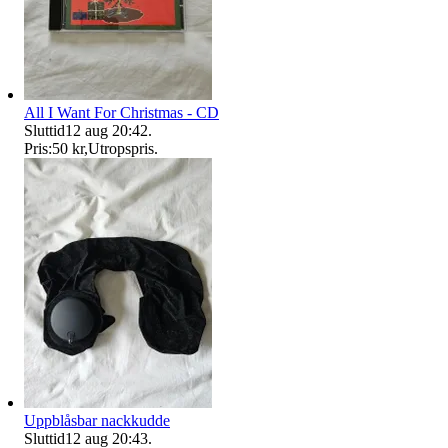
All I Want For Christmas - CD
Sluttid
12 aug 20:42
.
Pris:
50 kr
,
Utropspris
.
Uppblåsbar nackkudde
Sluttid
12 aug 20:43
.