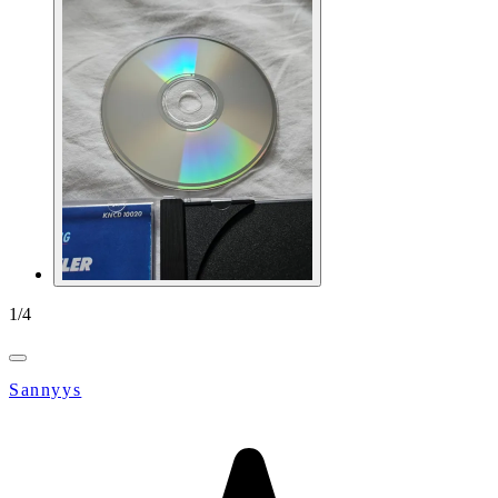
1
/
4
Sannyys