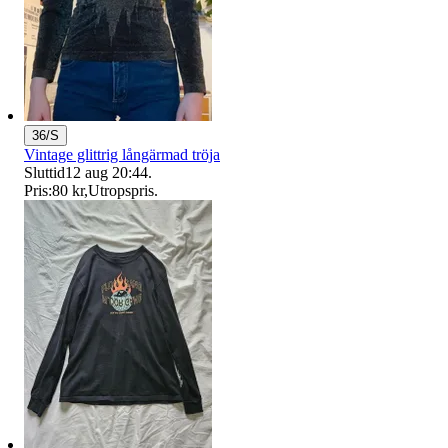
36/S
Vintage glittrig långärmad tröja
Sluttid
12 aug 20:44
.
Pris:
80 kr
,
Utropspris
.