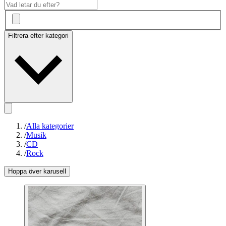
Filtrera efter kategori
/
Alla kategorier
/
Musik
/
CD
/
Rock
Hoppa över karusell