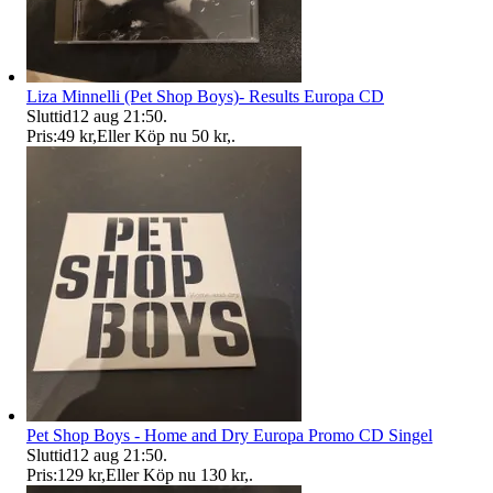
Liza Minnelli (Pet Shop Boys)- Results Europa CD
Sluttid
12 aug 21:50
.
Pris:
49 kr
,
Eller Köp nu
50 kr
,
.
Pet Shop Boys - Home and Dry Europa Promo CD Singel
Sluttid
12 aug 21:50
.
Pris:
129 kr
,
Eller Köp nu
130 kr
,
.