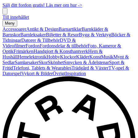
Sälj ditt fordon gratis! Läs mer om hur ->
Till innehållet
Meny
Accessoarer
Antikt & Design
Barnartiklar
Barnkläder &
Barnskor
Barnleksaker
Biljetter & Resor
Bygg & Verktyg
Böcker &
Tidningar
Datorer & Tillbehör
DVD &
Videofilmer
Fordon
Fordonsdelar & tillbehör
Foto, Kameror &
Optik
Frimärken
Handgjort & Konsthantverk
Hem &
Hushåll
Hemelektronik
Hobby
Klockor
Kläder
Konst
Musik
Mynt &
Sedlar
Samlarsaker
Skor
Skönhet
Smycken & Ädelstenar
Sport &
Fritid
Telefoni, Tablets & Wearables
Trädgård & Växter
TV-spel &
Datorspel
Vykort & Bilder
Övrigt
Inspiration