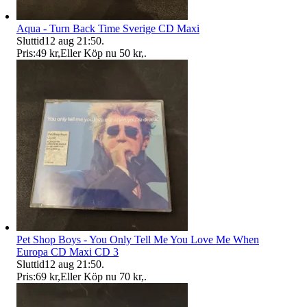
Aqua - Turn Back Time Sverige CD Maxi
Sluttid
12 aug 21:50
.
Pris:
49 kr
,
Eller Köp nu
50 kr
,
.
Pet Shop Boys - You Only Tell Me You Love Me When
Europa CD Maxi CD 3
Sluttid
12 aug 21:50
.
Pris:
69 kr
,
Eller Köp nu
70 kr
,
.