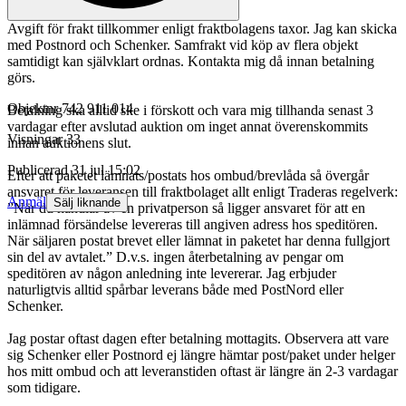
Avgift för frakt tillkommer enligt fraktbolagens taxor. Jag kan skicka
med Postnord och Schenker. Samfrakt vid köp av flera objekt
samtidigt kan självklart ordnas. Kontakta mig då innan betalning
görs.
Objektnr
742 911 014
Betalning ska alltid ske i förskott och vara mig tillhanda senast 3
vardagar efter avslutad auktion om inget annat överenskommits
Visningar
33
innan auktionens slut.
Publicerad
31 jul 15:02
Efter att paketet lämnats/postats hos ombud/brevlåda så övergår
ansvaret för leveransen till fraktbolaget allt enligt Traderas regelverk:
Anmäl
Sälj liknande
”När du handlar av en privatperson så ligger ansvaret för att en
inlämnad försändelse levereras till angiven adress hos speditören.
När säljaren postat brevet eller lämnat in paketet har denna fullgjort
sin del av avtalet.” D.v.s. ingen återbetalning av pengar om
speditören av någon anledning inte levererar. Jag erbjuder
naturligtvis alltid spårbar leverans både med PostNord eller
Schenker.
Jag postar oftast dagen efter betalning mottagits. Observera att vare
sig Schenker eller Postnord ej längre hämtar post/paket under helger
hos mitt ombud och att leveranstiden oftast är längre än 2-3 vardagar
som tidigare.