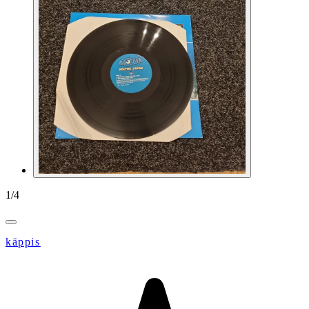
1
/
4
käppis