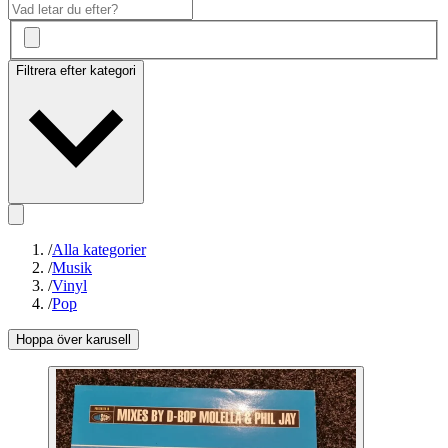
Filtrera efter kategori
/
Alla kategorier
/
Musik
/
Vinyl
/
Pop
Hoppa över karusell