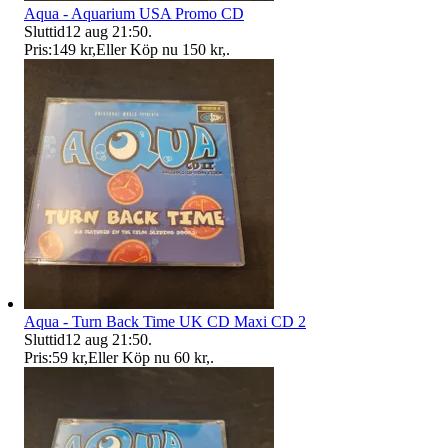
Aqua - Aquarium USA Promo CD
Sluttid
12 aug 21:50
.
Pris:
149 kr
,
Eller Köp nu
150 kr
,
.
Aqua - Turn Back Time UK CD Maxi CD 2
Sluttid
12 aug 21:50
.
Pris:
59 kr
,
Eller Köp nu
60 kr
,
.