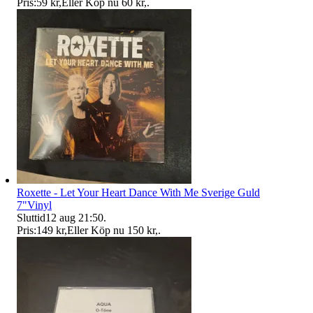
Pris:
59 kr
,
Eller Köp nu
60 kr
,
.
Roxette - Let Your Heart Dance With Me Sverige Guld
7"Vinyl
Sluttid
12 aug 21:50
.
Pris:
149 kr
,
Eller Köp nu
150 kr
,
.