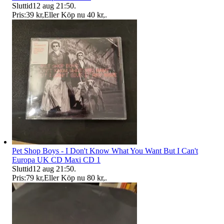
Sluttid
12 aug 21:50
.
Pris:
39 kr
,
Eller Köp nu
40 kr
,
.
Pet Shop Boys - I Don't Know What You Want But I Can't
Europa UK CD Maxi CD 1
Sluttid
12 aug 21:50
.
Pris:
79 kr
,
Eller Köp nu
80 kr
,
.