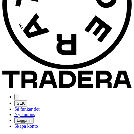
SEK
Så funkar det
Ny annons
Logga in
Skapa konto