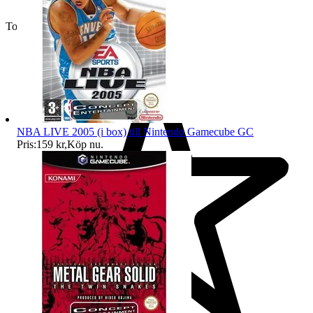
Toppsäljare
NBA LIVE 2005 (i box) till Nintendo Gamecube GC
Pris:
159 kr
,
Köp nu
.