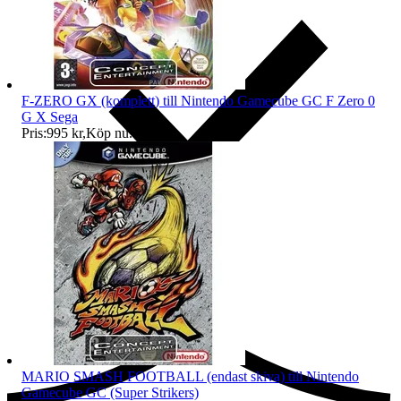
F-ZERO GX (komplett) till Nintendo Gamecube GC F Zero 0
G X Sega
Pris:
995 kr
,
Köp nu
.
Ersättning om du inte får din vara
MARIO SMASH FOOTBALL (endast skiva) till Nintendo
Gamecube GC (Super Strikers)