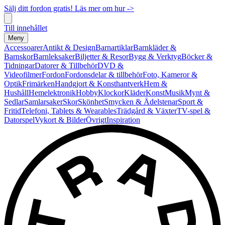
Sälj ditt fordon gratis! Läs mer om hur ->
Till innehållet
Meny
Accessoarer
Antikt & Design
Barnartiklar
Barnkläder &
Barnskor
Barnleksaker
Biljetter & Resor
Bygg & Verktyg
Böcker &
Tidningar
Datorer & Tillbehör
DVD &
Videofilmer
Fordon
Fordonsdelar & tillbehör
Foto, Kameror &
Optik
Frimärken
Handgjort & Konsthantverk
Hem &
Hushåll
Hemelektronik
Hobby
Klockor
Kläder
Konst
Musik
Mynt &
Sedlar
Samlarsaker
Skor
Skönhet
Smycken & Ädelstenar
Sport &
Fritid
Telefoni, Tablets & Wearables
Trädgård & Växter
TV-spel &
Datorspel
Vykort & Bilder
Övrigt
Inspiration