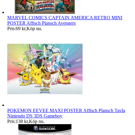
MARVEL COMICS CAPTAIN AMERICA RETRO MINI
POSTER Affisch Plansch Avengers
Pris:
69 kr
,
Köp nu
.
POKEMON EEVEE MAXI POSTER Affisch Plansch Tavla
Nintendo DS 3DS Gameboy
Pris:
138 kr
,
Köp nu
.