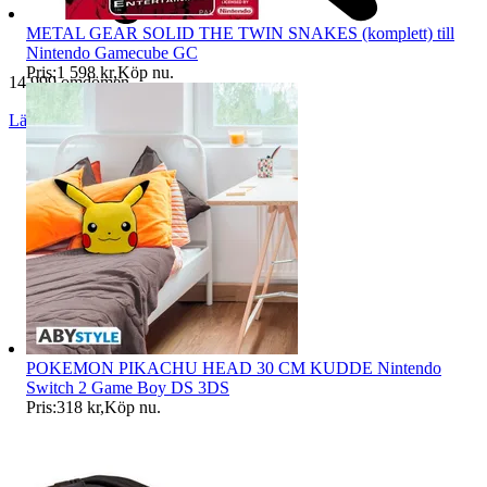
METAL GEAR SOLID THE TWIN SNAKES (komplett) till
Nintendo Gamecube GC
Pris:
1 598 kr
,
Köp nu
.
14 999 omdömen
Läs omdömen
Följ
POKEMON PIKACHU HEAD 30 CM KUDDE Nintendo
Switch 2 Game Boy DS 3DS
Pris:
318 kr
,
Köp nu
.