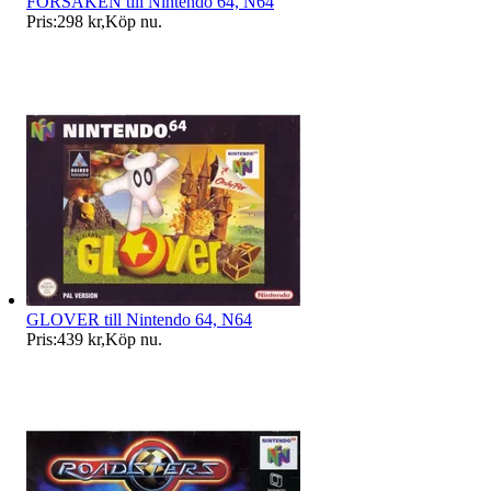
FORSAKEN till Nintendo 64, N64
Pris:
298 kr
,
Köp nu
.
GLOVER till Nintendo 64, N64
Pris:
439 kr
,
Köp nu
.