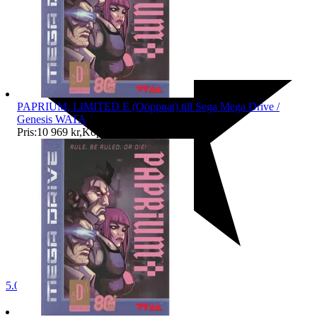
PAPRIUM, LIMITED E (Oöppnat) till Sega Mega Drive /
Genesis WATA
Pris:
10 969 kr
,
Köp nu
.
5.0