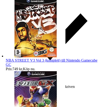
NBA STREET V3 Vol 3 (komplett) till Nintendo Gamecube
GC
Pris:
749 kr
,
Köp nu
.
Ersättning om varan inte är som beskriven