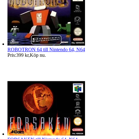
ROBOTRON 64 till Nintendo 64, N64
Pris:
399 kr
,
Köp nu
.