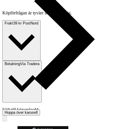
Köpförfrågan är tyvärr inte tillgänglig.
Frakt
39 kr PostNord
Betalning
Via Tradera
Välj till köparskydd
Hoppa över karusell