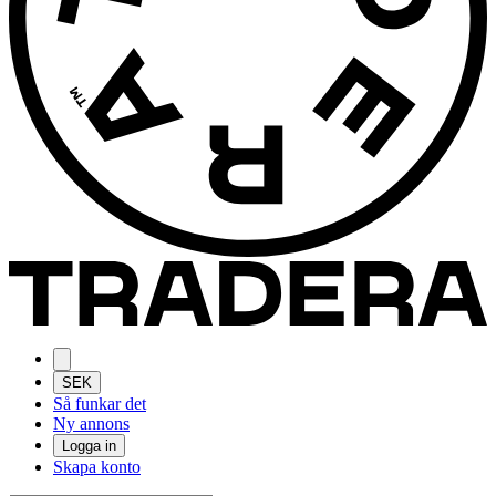
SEK
Så funkar det
Ny annons
Logga in
Skapa konto