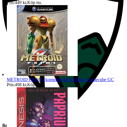
Pris:
449 kr
,
Köp nu
.
METROID PRIME (komplett) till Nintendo Gamecube GC
Pris:
498 kr
,
Köp nu
.
Beskrivning