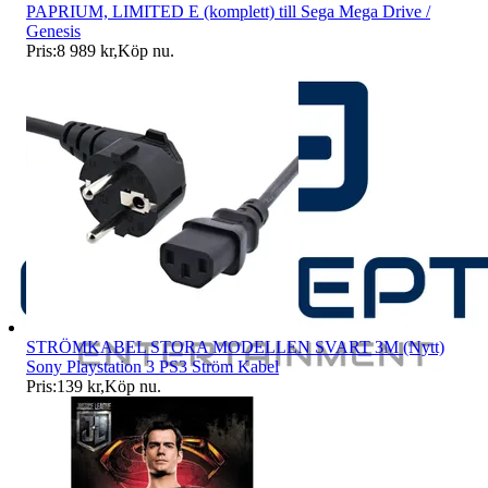
PAPRIUM, LIMITED E (komplett) till Sega Mega Drive /
Genesis
Pris:
8 989 kr
,
Köp nu
.
STRÖMKABEL STORA MODELLEN SVART 3M (Nytt)
Sony Playstation 3 PS3 Ström Kabel
Pris:
139 kr
,
Köp nu
.