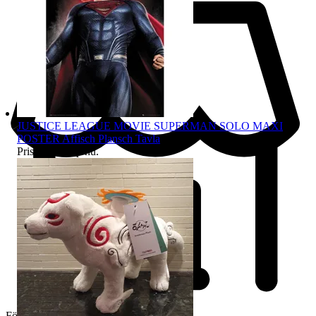
JUSTICE LEAGUE MOVIE SUPERMAN SOLO MAXI
POSTER Affisch Plansch Tavla
Pris:
98 kr
,
Köp nu
.
Företag