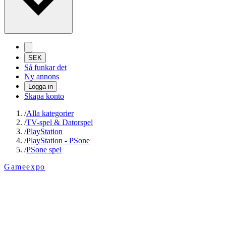
SEK
Så funkar det
Ny annons
Logga in
Skapa konto
/
Alla kategorier
/
TV-spel & Datorspel
/
PlayStation
/
PlayStation - PSone
/
PSone spel
Gameexpo