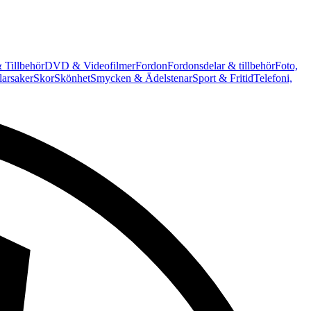
 Tillbehör
DVD & Videofilmer
Fordon
Fordonsdelar & tillbehör
Foto,
arsaker
Skor
Skönhet
Smycken & Ädelstenar
Sport & Fritid
Telefoni,