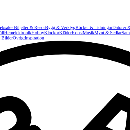
eksaker
Biljetter & Resor
Bygg & Verktyg
Böcker & Tidningar
Datorer &
ll
Hemelektronik
Hobby
Klockor
Kläder
Konst
Musik
Mynt & Sedlar
Saml
 Bilder
Övrigt
Inspiration