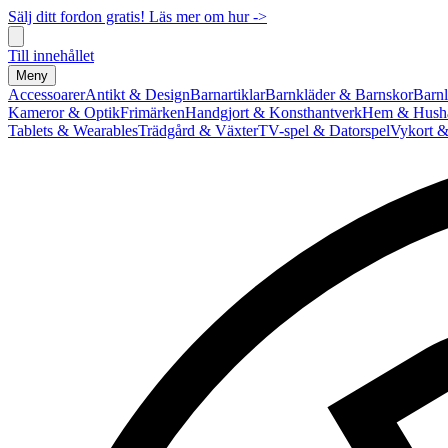
Sälj ditt fordon gratis! Läs mer om hur ->
Till innehållet
Meny
Accessoarer
Antikt & Design
Barnartiklar
Barnkläder & Barnskor
Barnl
Kameror & Optik
Frimärken
Handgjort & Konsthantverk
Hem & Hushå
Tablets & Wearables
Trädgård & Växter
TV-spel & Datorspel
Vykort &