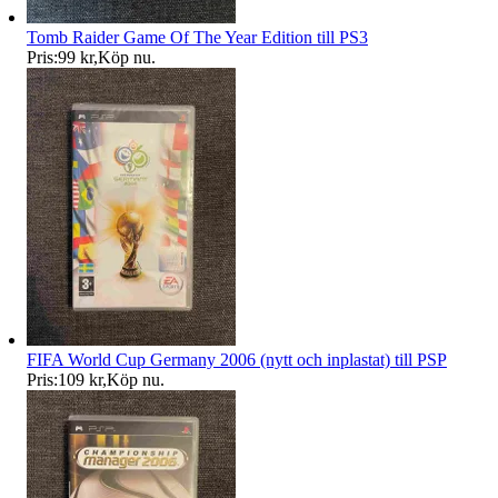
Tomb Raider Game Of The Year Edition till PS3
Pris:
99 kr
,
Köp nu
.
FIFA World Cup Germany 2006 (nytt och inplastat) till PSP
Pris:
109 kr
,
Köp nu
.