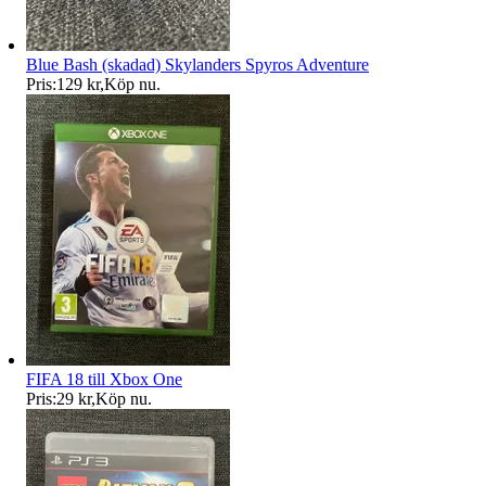
Blue Bash (skadad) Skylanders Spyros Adventure
Pris:
129 kr
,
Köp nu
.
FIFA 18 till Xbox One
Pris:
29 kr
,
Köp nu
.