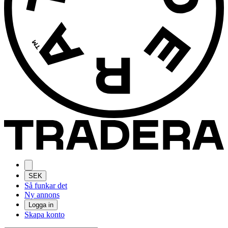
SEK
Så funkar det
Ny annons
Logga in
Skapa konto