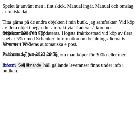
Spelet är använt men i fint skick. Manual ingår. Manual och omslag
är fuktskadat.
Titta gärna på de andra objekten i min butik, jag samfraktar. Vid köp
av flera objekt begär du samfrakt via Tradera så kommer
fraktkostnaden att uppdateras. Högsta fraktkostnad vid köp av flera
Objektnr
598 708 756
spel är 59kr med Schenker. Information om betalningsalternativ
Visningar
527
kommer i Traderas automatiska e-post.
Publicerad
7 jun 2023 20:53
Avhämtning är endast möjlig om man köper för 300kr eller mer.
Anmäl
Information om uppehåll gällande leveranser finns under info i
Sälj liknande
butiken.