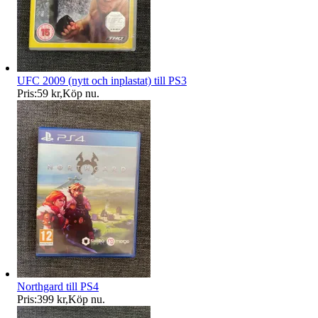
UFC 2009 (nytt och inplastat) till PS3
Pris:
59 kr
,
Köp nu
.
Northgard till PS4
Pris:
399 kr
,
Köp nu
.