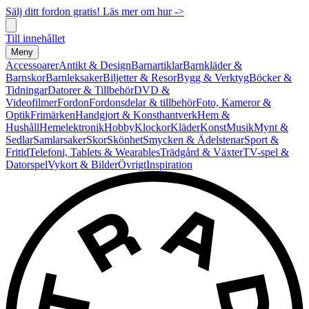
Sälj ditt fordon gratis! Läs mer om hur ->
Till innehållet
Meny
Accessoarer
Antikt & Design
Barnartiklar
Barnkläder &
Barnskor
Barnleksaker
Biljetter & Resor
Bygg & Verktyg
Böcker &
Tidningar
Datorer & Tillbehör
DVD &
Videofilmer
Fordon
Fordonsdelar & tillbehör
Foto, Kameror &
Optik
Frimärken
Handgjort & Konsthantverk
Hem &
Hushåll
Hemelektronik
Hobby
Klockor
Kläder
Konst
Musik
Mynt &
Sedlar
Samlarsaker
Skor
Skönhet
Smycken & Ädelstenar
Sport &
Fritid
Telefoni, Tablets & Wearables
Trädgård & Växter
TV-spel &
Datorspel
Vykort & Bilder
Övrigt
Inspiration