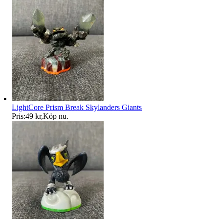
LightCore Prism Break Skylanders Giants
Pris:
49 kr
,
Köp nu
.