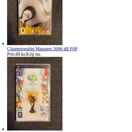
Championship Manager 2006 till PSP
Pris:
49 kr
,
Köp nu
.