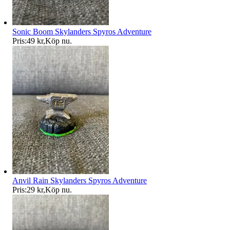
Sonic Boom Skylanders Spyros Adventure
Pris:
49 kr
,
Köp nu
.
Anvil Rain Skylanders Spyros Adventure
Pris:
29 kr
,
Köp nu
.