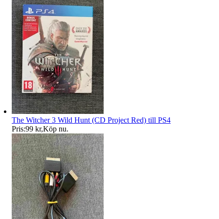
The Witcher 3 Wild Hunt (CD Project Red) till PS4
Pris:
99 kr
,
Köp nu
.