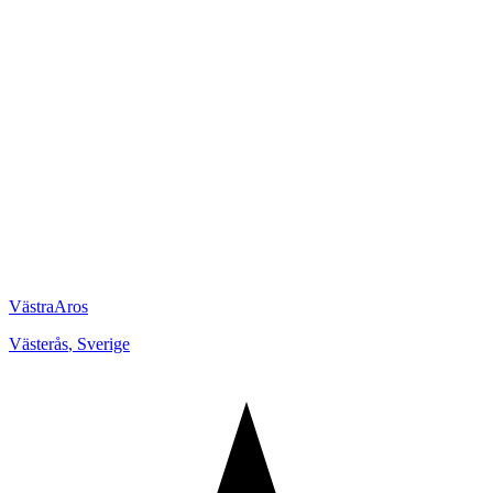
VästraAros
Västerås
,
Sverige