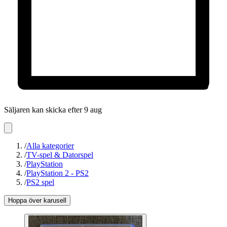
Säljaren kan skicka efter 9 aug
/
Alla kategorier
/
TV-spel & Datorspel
/
PlayStation
/
PlayStation 2 - PS2
/
PS2 spel
Hoppa över karusell