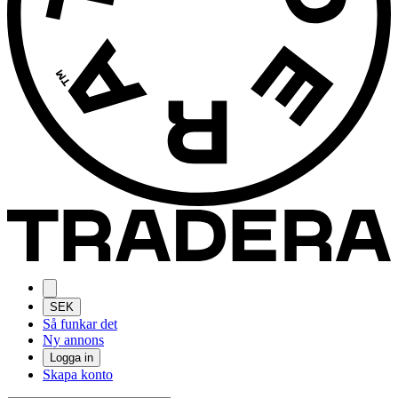
SEK
Så funkar det
Ny annons
Logga in
Skapa konto