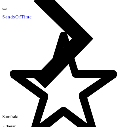
SandsOfTime
Samfrakt
3 dagar