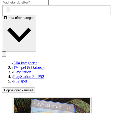
Filtrera efter kategori
/
Alla kategorier
/
TV-spel & Datorspel
/
PlayStation
/
PlayStation 2 - PS2
/
PS2 spel
Hoppa över karusell