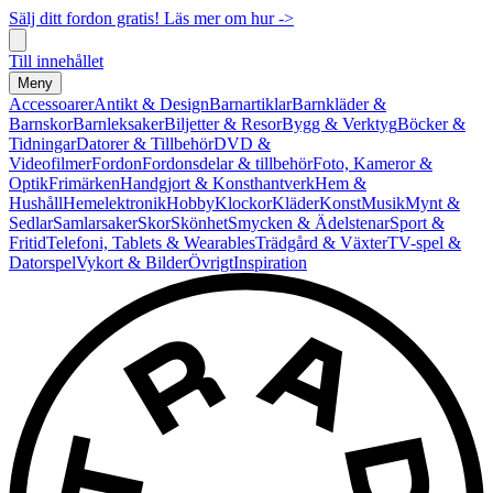
Sälj ditt fordon gratis! Läs mer om hur ->
Till innehållet
Meny
Accessoarer
Antikt & Design
Barnartiklar
Barnkläder &
Barnskor
Barnleksaker
Biljetter & Resor
Bygg & Verktyg
Böcker &
Tidningar
Datorer & Tillbehör
DVD &
Videofilmer
Fordon
Fordonsdelar & tillbehör
Foto, Kameror &
Optik
Frimärken
Handgjort & Konsthantverk
Hem &
Hushåll
Hemelektronik
Hobby
Klockor
Kläder
Konst
Musik
Mynt &
Sedlar
Samlarsaker
Skor
Skönhet
Smycken & Ädelstenar
Sport &
Fritid
Telefoni, Tablets & Wearables
Trädgård & Växter
TV-spel &
Datorspel
Vykort & Bilder
Övrigt
Inspiration