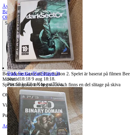
Äventyr
|
Barn
|
Okej använt skick
Synliga tecken på slitage
Dark Sector (PlayStation 3)
Bee Movie Game till PlayStation 2. Spelet är baserat på filmen Bee
Sluttid
18:18
9 aug 18:18
.
Movie.
Pris:
68 kr
,
Eller Köp nu
75 kr
,
.
Spelet fungerar, är I beg skick och finns en del slitage på skiva
Objektnr
731 922 773
Visningar
117
Publicerad
16 maj 20:31
Anmäl
Sälj liknande