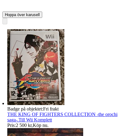
Hoppa över karusell
Badge på objektet:
Fri frakt
THE KING OF FIGHTERS COLLECTION -the orochi
saga-.Till Wii Komplett
Pris:
2 500 kr
,
Köp nu
.