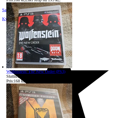
SandsOfTime
Kvänum
,
Sverige
Wolfenstein: The New Order (PS3)
Sluttid
18:47
9 aug 18:47
.
Pris:
168 kr
,
Eller Köp nu
175 kr
,
.