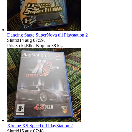
Dancing Stage SuperNova till Playstation 2
Sluttid
14 aug 07:59
.
Pris:
35 kr
,
Eller Köp nu
38 kr
,
.
Xtreme XS Speed till PlayStation 2
Sluttid
15 aug 07:48
.