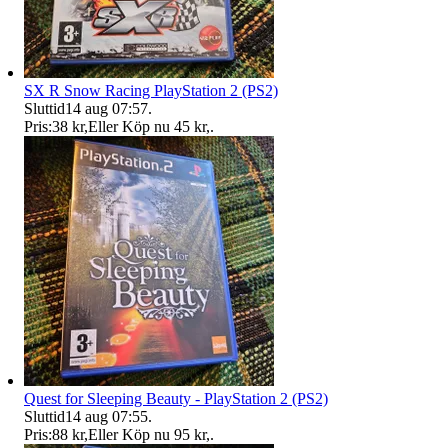
SX R Snow Racing PlayStation 2 (PS2)
Sluttid
14 aug 07:57
.
Pris:
38 kr
,
Eller Köp nu
45 kr
,
.
Quest for Sleeping Beauty - PlayStation 2 (PS2)
Sluttid
14 aug 07:55
.
Pris:
88 kr
,
Eller Köp nu
95 kr
,
.