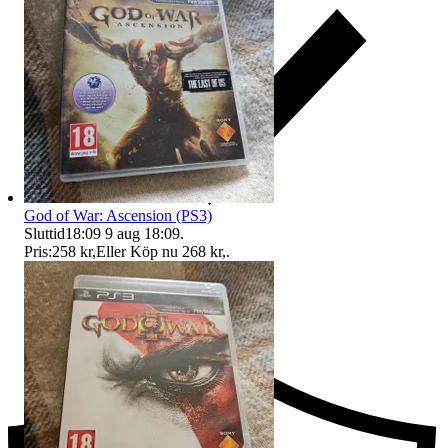
God of War: Ascension (PS3)
Sluttid
18:09
9 aug 18:09
.
Pris:
258 kr
,
Eller Köp nu
268 kr
,
.
Ersättning om du inte får din vara