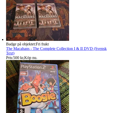
Badge på objektet:
Fri frakt
The Macahans - The Complete Collection I & II DVD (Svensk
Text)
Pris:
500 kr
,
Köp nu
.