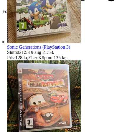
Företag
Sonic Generations (PlayStation 3)
Sluttid
21:53
9 aug 21:53
.
Pris:
128 kr
,
Eller Köp nu
135 kr
,
.