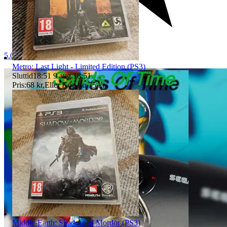
5.0
Metro: Last Light - Limited Edition (PS3)
Sluttid
18:51
9 aug 18:51
.
Pris:
68 kr
,
Eller Köp nu
75 kr
,
.
Middle-Earth: Shadow of Mordor (PS3)