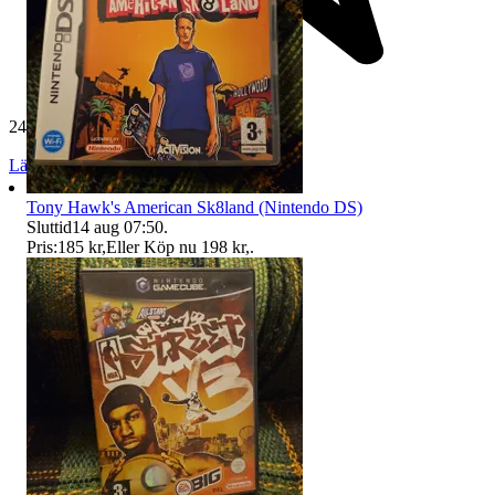
24 513 omdömen
Läs omdömen
Följ
Tony Hawk's American Sk8land (Nintendo DS)
Sluttid
14 aug 07:50
.
Pris:
185 kr
,
Eller Köp nu
198 kr
,
.