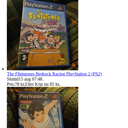
The Flintstones Bedrock Racing PlayStation 2 (PS2)
Sluttid
15 aug 07:48
.
Pris:
78 kr
,
Eller Köp nu
85 kr
,
.