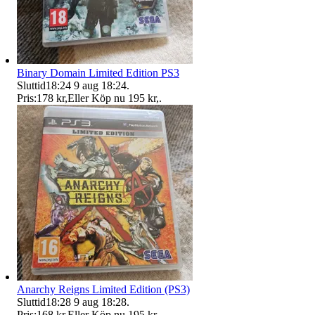
Binary Domain Limited Edition PS3
Sluttid
18:24
9 aug 18:24
.
Pris:
178 kr
,
Eller Köp nu
195 kr
,
.
Anarchy Reigns Limited Edition (PS3)
Sluttid
18:28
9 aug 18:28
.
Pris:
168 kr
,
Eller Köp nu
195 kr
,
.