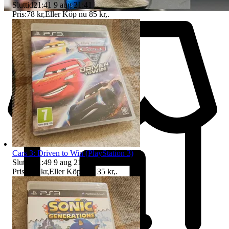
Sluttid
21:41
9 aug 21:41
.
Pris:
78 kr
,
Eller Köp nu
85 kr
,
.
Cars 3: Driven to Win (PlayStation 3)
Sluttid
21:49
9 aug 21:49
.
Pris:
128 kr
,
Eller Köp nu
135 kr
,
.