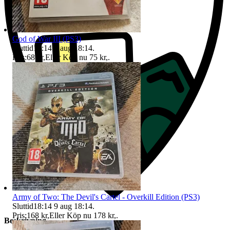
God of War III (PS3)
Sluttid
18:14
9 aug 18:14
.
Pris:
68 kr
,
Eller Köp nu
75 kr
,
.
Army of Two: The Devil's Cartel - Overkill Edition (PS3)
Sluttid
18:14
9 aug 18:14
.
Pris:
168 kr
,
Eller Köp nu
178 kr
,
.
Beskrivning