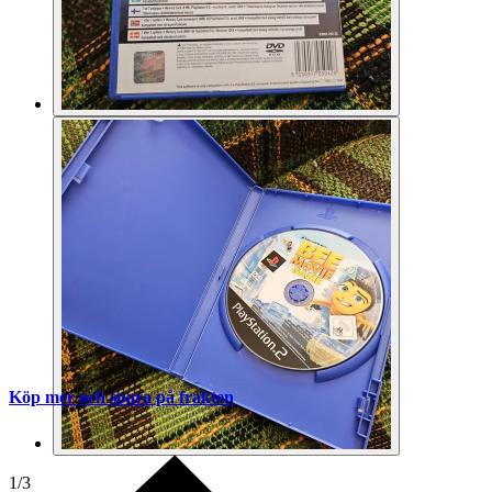
Köp mer och spara på frakten
1
/
3