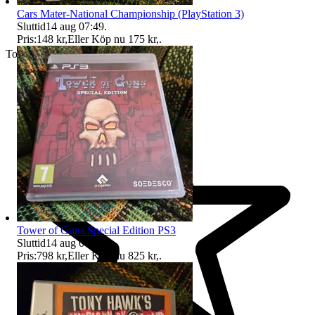
Cars Mater-National Championship (PlayStation 3)
Sluttid
14 aug 07:49
.
Pris:
148 kr
,
Eller Köp nu
175 kr
,
.
Toppsäljare
Tower of Guns Special Edition PS3
Sluttid
14 aug 07:50
.
Pris:
798 kr
,
Eller Köp nu
825 kr
,
.