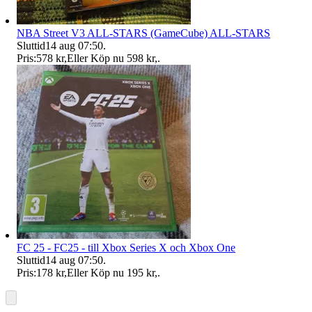
NBA Street V3 ALL-STARS (GameCube) ALL-STARS
Sluttid
14 aug 07:50
.
Pris:
578 kr
,
Eller Köp nu
598 kr
,
.
FC 25 - FC25 - till Xbox Series X och Xbox One
Sluttid
14 aug 07:50
.
Pris:
178 kr
,
Eller Köp nu
195 kr
,
.