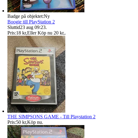
Badge på objektet:
Ny
Boogie till PlayStation 2
Sluttid
23 aug 09:23
.
Pris:
18 kr
,
Eller Köp nu
20 kr
,
.
THE SIMPSONS GAME - Till Playstation 2
Pris:
50 kr
,
Köp nu
.