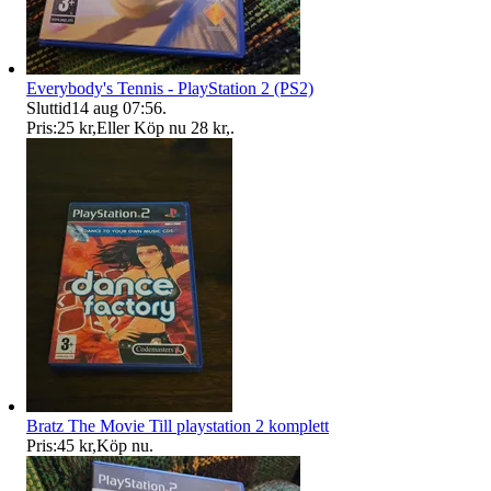
Everybody's Tennis - PlayStation 2 (PS2)
Sluttid
14 aug 07:56
.
Pris:
25 kr
,
Eller Köp nu
28 kr
,
.
Bratz The Movie Till playstation 2 komplett
Pris:
45 kr
,
Köp nu
.