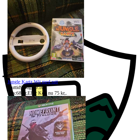
Ersättning om du inte får din vara
Jungle Kartz Wii med ratt
Sluttid
9 aug 09:10
.
Pris:
68 kr
,
Eller Köp nu
75 kr
,
.