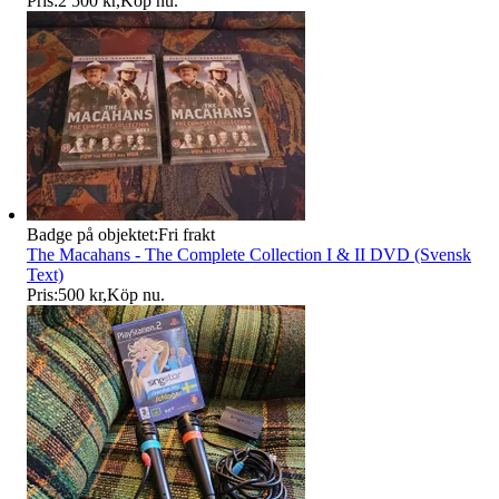
Pris:
2 500 kr
,
Köp nu
.
Badge på objektet:
Fri frakt
The Macahans - The Complete Collection I & II DVD (Svensk
Text)
Pris:
500 kr
,
Köp nu
.