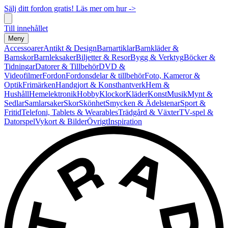
Sälj ditt fordon gratis! Läs mer om hur ->
Till innehållet
Meny
Accessoarer
Antikt & Design
Barnartiklar
Barnkläder &
Barnskor
Barnleksaker
Biljetter & Resor
Bygg & Verktyg
Böcker &
Tidningar
Datorer & Tillbehör
DVD &
Videofilmer
Fordon
Fordonsdelar & tillbehör
Foto, Kameror &
Optik
Frimärken
Handgjort & Konsthantverk
Hem &
Hushåll
Hemelektronik
Hobby
Klockor
Kläder
Konst
Musik
Mynt &
Sedlar
Samlarsaker
Skor
Skönhet
Smycken & Ädelstenar
Sport &
Fritid
Telefoni, Tablets & Wearables
Trädgård & Växter
TV-spel &
Datorspel
Vykort & Bilder
Övrigt
Inspiration