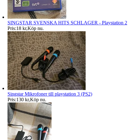
SINGSTAR SVENSKA HITS SCHLAGER - Playstation 2
Pris:
18 kr
,
Köp nu
.
Singstar Mikrofoner till playstation 3 (PS2)
Pris:
130 kr
,
Köp nu
.