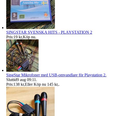
SINGSTAR SVENSKA HITS - PLAYSTATION 2
Pris:
19 kr
,
Köp nu
.
SingStar Mikrofoner med USB-omvandlare för Playstation 2.
Sluttid
9 aug 09:11
.
Pris:
138 kr
,
Eller Köp nu
145 kr
,
.