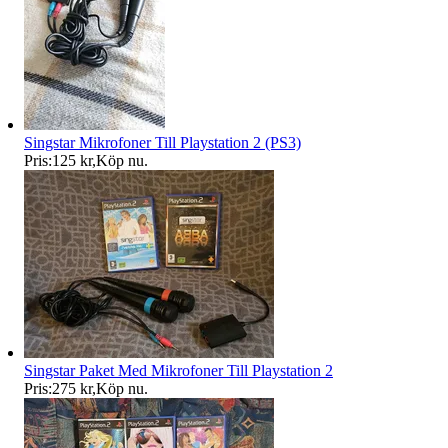
Singstar Mikrofoner Till Playstation 2 (PS3)
Pris:
125 kr
,
Köp nu
.
Singstar Paket Med Mikrofoner Till Playstation 2
Pris:
275 kr
,
Köp nu
.