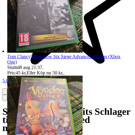
Tom Clancy's Rainbow Six Siege Advanced Edition (Xbox
One)
Sluttid
8 aug 21:37
.
Pris:
45 kr
,
Eller Köp nu
50 kr
,
.
5.0
Singstar Svenska Hits Schlager
till Playstation 2 med
mikrofoner