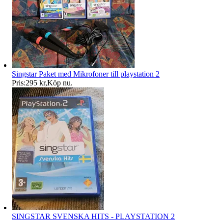
Singstar Paket med Mikrofoner till playstation 2
Pris:
295 kr
,
Köp nu
.
SINGSTAR SVENSKA HITS - PLAYSTATION 2