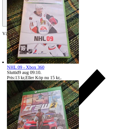
Välj till köparskydd
NHL 09 - Xbox 360
Sluttid
9 aug 09:10
.
Pris:
13 kr
,
Eller Köp nu
15 kr
,
.