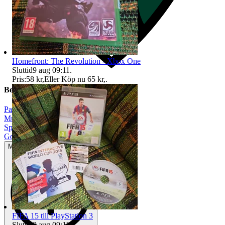
Homefront: The Revolution - Xbox One
Sluttid
9 aug 09:11
.
Pris:
58 kr
,
Eller Köp nu
65 kr
,
.
Beskrivning
Partyspel
|
Musik/Dans
|
Spelpaket
|
Gott använt skick
Mindre tecken på användning
FIFA 15 till PlayStation 3
Sluttid
9 aug 09:11
.