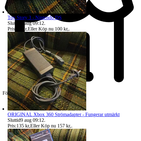
Toy Story 3 - Nintendo DS
Sluttid
9 aug 09:12
.
Pris:
98 kr
,
Eller Köp nu
100 kr
,
.
Företag
ORIGINAL Xbox 360 Strömadapter - Fungerar utmärkt
Sluttid
9 aug 09:12
.
Pris:
135 kr
,
Eller Köp nu
157 kr
,
.