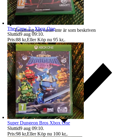
The Crew 2 - Xbox One
Ersättning om varan inte är som beskriven
Sluttid
9 aug 09:10
.
Pris:
88 kr
,
Eller Köp nu
95 kr
,
.
Super Dungeon Bros Xbox One
Sluttid
9 aug 09:10
.
Pris:
98 kr
,
Eller Köp nu
100 kr
,
.