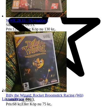
WWE 2K16 - Playstation 3
Sluttid
9 aug 09:13
.
Pris:
125 kr
,
Eller Köp nu
130 kr
,
.
24 425 omdömen
Billy the Wizard: Rocket Broomstick Racing (Wii)
Läs omdömen
Följ
Sluttid
9 aug 09:13
.
Pris:
68 kr
,
Eller Köp nu
75 kr
,
.