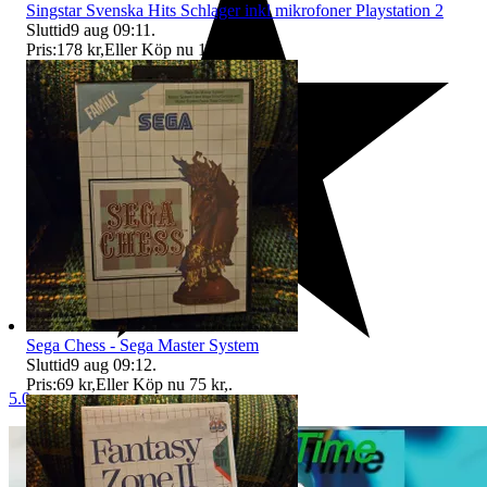
Singstar Svenska Hits Schlager inkl mikrofoner Playstation 2
Sluttid
9 aug 09:11
.
Pris:
178 kr
,
Eller Köp nu
195 kr
,
.
Sega Chess - Sega Master System
Sluttid
9 aug 09:12
.
Pris:
69 kr
,
Eller Köp nu
75 kr
,
.
5.0