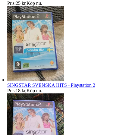
Pris:
25 kr
,
Köp nu
.
SINGSTAR SVENSKA HITS - Playstation 2
Pris:
18 kr
,
Köp nu
.