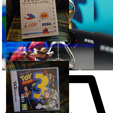
Fantasy Zone II - Sega Master System - hyrspel.kanal 10
,fungerar utmärkt
Sluttid
9 aug 09:12
.
Pris:
1 078 kr
,
Eller Köp nu
1 080 kr
,
.