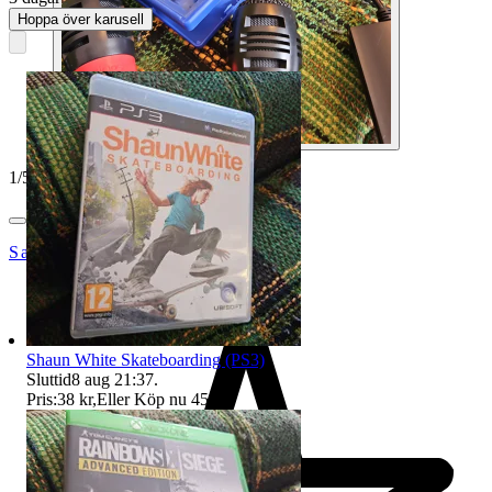
Hoppa över karusell
1
/
5
SandsOfTime
Shaun White Skateboarding (PS3)
Sluttid
8 aug 21:37
.
Pris:
38 kr
,
Eller Köp nu
45 kr
,
.