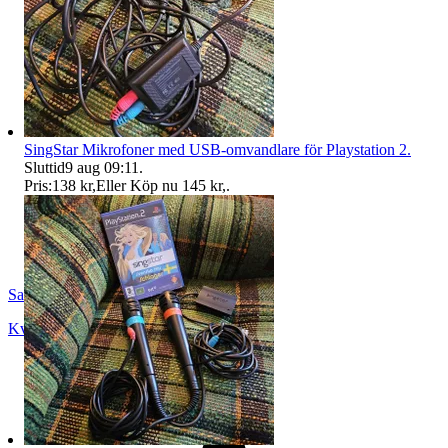
SingStar Mikrofoner med USB-omvandlare för Playstation 2.
Sluttid
9 aug 09:11
.
Pris:
138 kr
,
Eller Köp nu
145 kr
,
.
SandsOfTime
Kvänum
,
Sverige