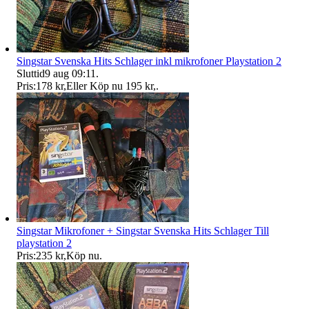
Singstar Svenska Hits Schlager inkl mikrofoner Playstation 2
Sluttid
9 aug 09:11
.
Pris:
178 kr
,
Eller Köp nu
195 kr
,
.
Singstar Mikrofoner + Singstar Svenska Hits Schlager Till
playstation 2
Pris:
235 kr
,
Köp nu
.