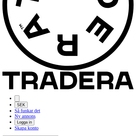
SEK
Så funkar det
Ny annons
Logga in
Skapa konto