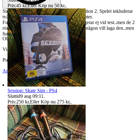
Pris:
45 kr
,
Eller Köp nu
50 kr
,
.
Singstar Svenska Hits Schlager till Playstation 2. Spelet inkluderar
två Singstar-mikrofoner med en USB-adapter.
Fungerar utmärkt,den blå mikrofonen fungerar ej vid test..men de 2
röda fungerar utmärkt, så blå följer med if någon vill laga den..men
fungerar lika bra med 2 röda.
Objektnr
740 674 403
Visningar
102
Publicerad
16 jul 08:46
Anmäl
Sälj liknande
Session: Skate Sim - PS4
Sluttid
9 aug 09:11
.
Pris:
250 kr
,
Eller Köp nu
275 kr
,
.