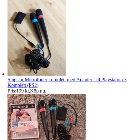
Singstar Mikrofoner komplett med Adapter Till Playstation 3
Komplett (PS2)
Pris:
199 kr
,
Köp nu
.