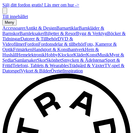
Sälj ditt fordon gratis! Läs mer om hur ->
Till innehållet
Meny
Accessoarer
Antikt & Design
Barnartiklar
Barnkläder &
Barnskor
Barnleksaker
Biljetter & Resor
Bygg & Verktyg
Böcker &
Tidningar
Datorer & Tillbehör
DVD &
Videofilmer
Fordon
Fordonsdelar & tillbehör
Foto, Kameror &
Optik
Frimärken
Handgjort & Konsthantverk
Hem &
Hushåll
Hemelektronik
Hobby
Klockor
Kläder
Konst
Musik
Mynt &
Sedlar
Samlarsaker
Skor
Skönhet
Smycken & Ädelstenar
Sport &
Fritid
Telefoni, Tablets & Wearables
Trädgård & Växter
TV-spel &
Datorspel
Vykort & Bilder
Övrigt
Inspiration