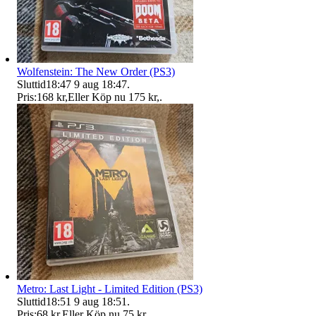
Wolfenstein: The New Order (PS3)
Sluttid
18:47
9 aug 18:47
.
Pris:
168 kr
,
Eller Köp nu
175 kr
,
.
Metro: Last Light - Limited Edition (PS3)
Sluttid
18:51
9 aug 18:51
.
Pris:
68 kr
,
Eller Köp nu
75 kr
,
.