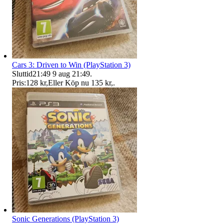
Cars 3: Driven to Win (PlayStation 3)
Sluttid
21:49
9 aug 21:49
.
Pris:
128 kr
,
Eller Köp nu
135 kr
,
.
Sonic Generations (PlayStation 3)