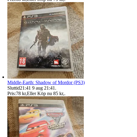
Middle-Earth: Shadow of Mordor (PS3)
Sluttid
21:41
9 aug 21:41
.
Pris:
78 kr
,
Eller Köp nu
85 kr
,
.