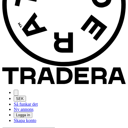
SEK
Så funkar det
Ny annons
Logga in
Skapa konto