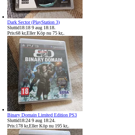
Dark Sector (PlayStation 3)
Sluttid
18:18
9 aug 18:18
.
Pris:
68 kr
,
Eller Köp nu
75 kr
,
.
Binary Domain Limited Edition PS3
Sluttid
18:24
9 aug 18:24
.
Pris:
178 kr
,
Eller Köp nu
195 kr
,
.