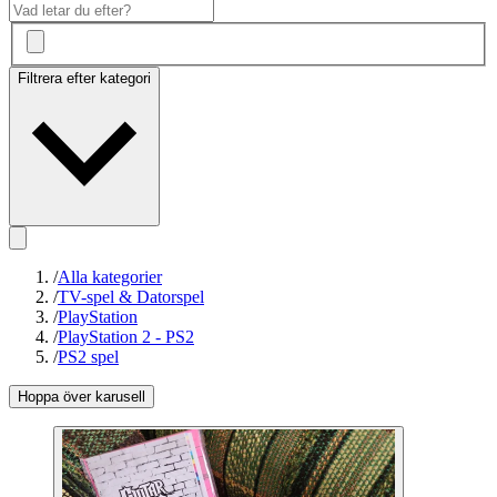
Filtrera efter kategori
/
Alla kategorier
/
TV-spel & Datorspel
/
PlayStation
/
PlayStation 2 - PS2
/
PS2 spel
Hoppa över karusell