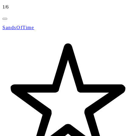
1
/
6
SandsOfTime