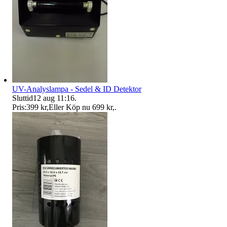
UV-Analyslampa - Sedel & ID Detektor
Sluttid
12 aug 11:16
.
Pris:
399 kr
,
Eller Köp nu
699 kr
,
.