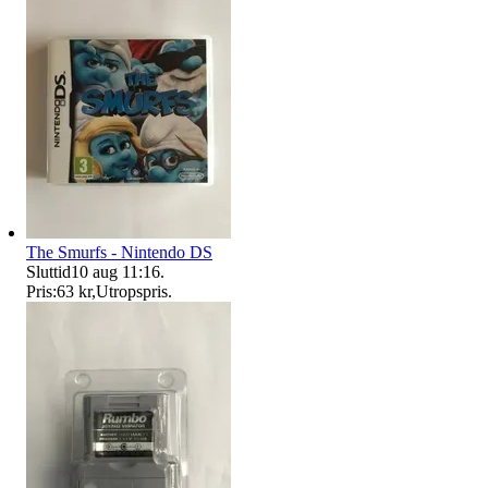
The Smurfs - Nintendo DS
Sluttid
10 aug 11:16
.
Pris:
63 kr
,
Utropspris
.