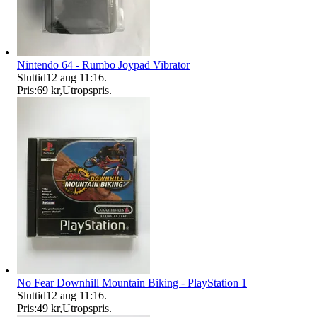
Nintendo 64 - Rumbo Joypad Vibrator
Sluttid
12 aug 11:16
.
Pris:
69 kr
,
Utropspris
.
No Fear Downhill Mountain Biking - PlayStation 1
Sluttid
12 aug 11:16
.
Pris:
49 kr
,
Utropspris
.