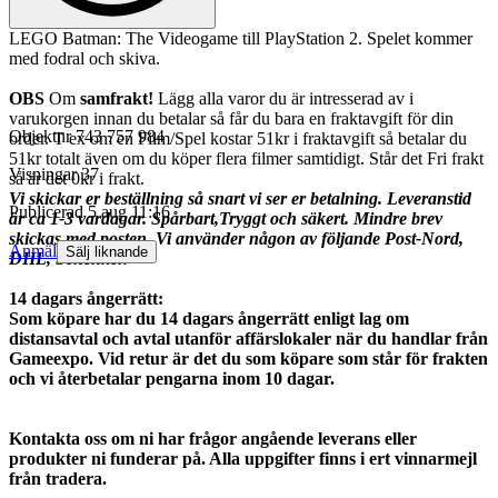
LEGO Batman: The Videogame till PlayStation 2. Spelet kommer
med fodral och skiva.
OBS
Om
samfrakt!
Lägg alla varor du är intresserad av i
varukorgen innan du betalar så får du bara en fraktavgift för din
Objektnr
743 757 984
order. T ex om en Film/Spel kostar 51kr i fraktavgift så betalar du
51kr totalt även om du köper flera filmer samtidigt. Står det Fri frakt
Visningar
37
så är det 0kr i frakt.
Vi skickar er beställning så snart vi ser er betalning. Leveranstid
Publicerad
5 aug 11:16
är ca 1-3 vardagar. Spårbart,Tryggt och säkert. Mindre brev
skickas med posten. Vi använder någon av följande Post-Nord,
Anmäl
Sälj liknande
DHL, Schenker.
14 dagars ångerrätt:
Som köpare har du 14 dagars ångerrätt enligt lag om
distansavtal och avtal utanför affärslokaler när du handlar från
Gameexpo. Vid retur är det du som köpare som står för frakten
och vi återbetalar pengarna inom 10 dagar.
Kontakta oss om ni har frågor angående leverans eller
produkter ni funderar på. Alla uppgifter finns i ert vinnarmejl
från tradera.