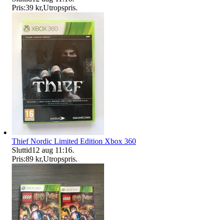
Pris:
39 kr
,
Utropspris
.
Thief Nordic Limited Edition Xbox 360
Sluttid
12 aug 11:16
.
Pris:
89 kr
,
Utropspris
.