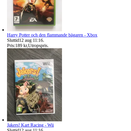
Harry Potter och den flammande bägaren - Xbox
Sluttid
12 aug 11:16
.
Pris:
189 kr
,
Utropspris
.
Jakers! Kart Racing - Wii
Sluttid
12 aug 11:16
.