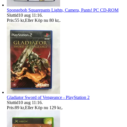
Spongebob Squarepants Lights, Camera, Pants! PC CD-ROM
Sluttid
10 aug 11:16
.
Pris:
55 kr
,
Eller Köp nu
80 kr
,
.
Gladiator Sword of Vengeance - PlayStation 2
Sluttid
10 aug 11:16
.
Pris:
89 kr
,
Eller Köp nu
129 kr
,
.