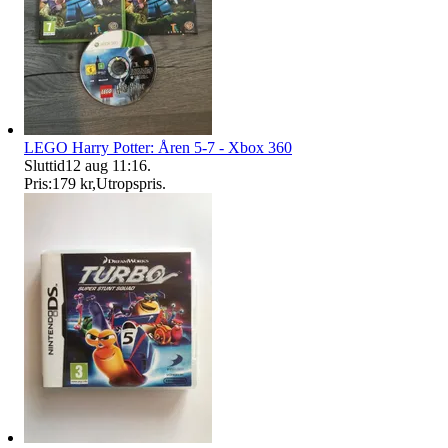
LEGO Harry Potter: Åren 5-7 - Xbox 360
Sluttid
12 aug 11:16
.
Pris:
179 kr
,
Utropspris
.