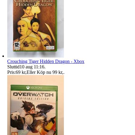
Crouching Tiger Hidden Dragon - Xbox
Sluttid
10 aug 11:16
.
Pris:
69 kr
,
Eller Köp nu
99 kr
,
.