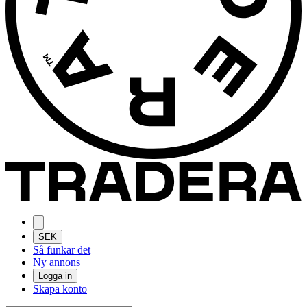
SEK
Så funkar det
Ny annons
Logga in
Skapa konto