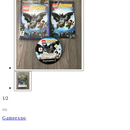
1
/
2
Gameexpo