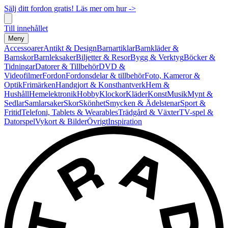
Sälj ditt fordon gratis! Läs mer om hur ->
Till innehållet
Meny
Accessoarer
Antikt & Design
Barnartiklar
Barnkläder &
Barnskor
Barnleksaker
Biljetter & Resor
Bygg & Verktyg
Böcker &
Tidningar
Datorer & Tillbehör
DVD &
Videofilmer
Fordon
Fordonsdelar & tillbehör
Foto, Kameror &
Optik
Frimärken
Handgjort & Konsthantverk
Hem &
Hushåll
Hemelektronik
Hobby
Klockor
Kläder
Konst
Musik
Mynt &
Sedlar
Samlarsaker
Skor
Skönhet
Smycken & Ädelstenar
Sport &
Fritid
Telefoni, Tablets & Wearables
Trädgård & Växter
TV-spel &
Datorspel
Vykort & Bilder
Övrigt
Inspiration