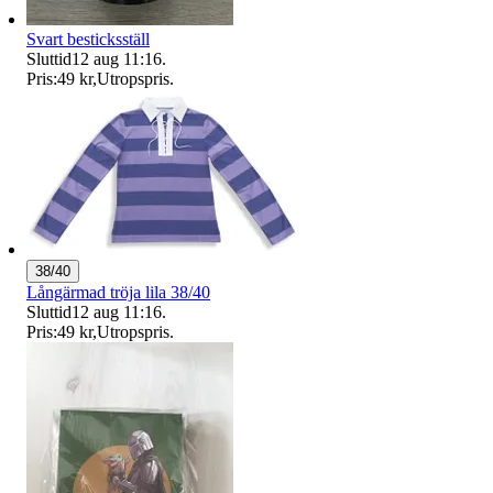
Svart besticksställ
Sluttid
12 aug 11:16
.
Pris:
49 kr
,
Utropspris
.
38/40
Långärmad tröja lila 38/40
Sluttid
12 aug 11:16
.
Pris:
49 kr
,
Utropspris
.