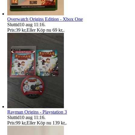
Overwatch Origins Edition - Xbox One
Sluttid
10 aug 11:16
.
Pris:
39 kr
,
Eller Köp nu
69 kr
,
.
Rayman Origins - Playstation 3
Sluttid
10 aug 11:16
.
Pris:
99 kr
,
Eller Köp nu
139 kr
,
.