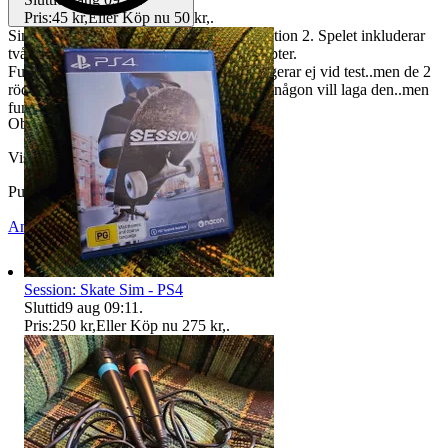
Pris:
45 kr
,
Eller Köp nu
50 kr
,
.
Singstar Svenska Hits Schlager till Playstation 2. Spelet inkluderar
två Singstar-mikrofoner med en USB-adapter.
Fungerar utmärkt,den blå mikrofonen fungerar ej vid test..men de 2
röda fungerar utmärkt, så blå följer med if någon vill laga den..men
fungerar lika bra med 2 röda.
Objektnr
740 674 403
Visningar
108
Publicerad
16 jul 08:46
Anmäl
Sälj liknande
Session: Skate Sim - PS4
Sluttid
9 aug 09:11
.
Pris:
250 kr
,
Eller Köp nu
275 kr
,
.