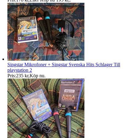
Singstar Mikrofoner + Singstar Svenska Hits Schlager Till
playstation 2
Pris:
235 kr
,
Köp nu
.