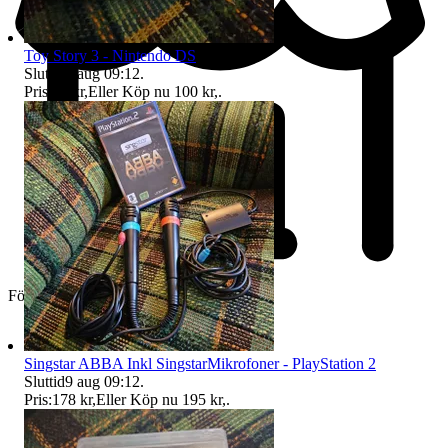
Toy Story 3 - Nintendo DS
Sluttid
9 aug 09:12
.
Pris:
98 kr
,
Eller Köp nu
100 kr
,
.
Företag
Singstar ABBA Inkl SingstarMikrofoner - PlayStation 2
Sluttid
9 aug 09:12
.
Pris:
178 kr
,
Eller Köp nu
195 kr
,
.