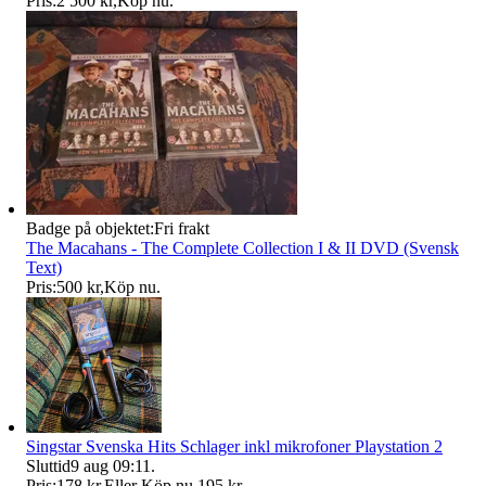
Pris:
2 500 kr
,
Köp nu
.
Badge på objektet:
Fri frakt
The Macahans - The Complete Collection I & II DVD (Svensk
Text)
Pris:
500 kr
,
Köp nu
.
Singstar Svenska Hits Schlager inkl mikrofoner Playstation 2
Sluttid
9 aug 09:11
.
Pris:
178 kr
,
Eller Köp nu
195 kr
,
.