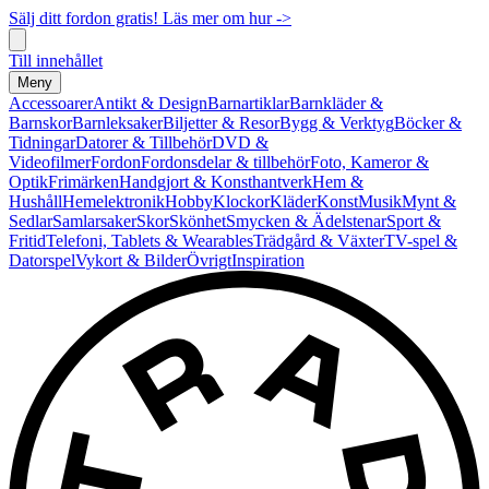
Sälj ditt fordon gratis! Läs mer om hur ->
Till innehållet
Meny
Accessoarer
Antikt & Design
Barnartiklar
Barnkläder &
Barnskor
Barnleksaker
Biljetter & Resor
Bygg & Verktyg
Böcker &
Tidningar
Datorer & Tillbehör
DVD &
Videofilmer
Fordon
Fordonsdelar & tillbehör
Foto, Kameror &
Optik
Frimärken
Handgjort & Konsthantverk
Hem &
Hushåll
Hemelektronik
Hobby
Klockor
Kläder
Konst
Musik
Mynt &
Sedlar
Samlarsaker
Skor
Skönhet
Smycken & Ädelstenar
Sport &
Fritid
Telefoni, Tablets & Wearables
Trädgård & Växter
TV-spel &
Datorspel
Vykort & Bilder
Övrigt
Inspiration