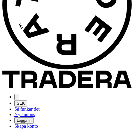
SEK
Så funkar det
Ny annons
Logga in
Skapa konto