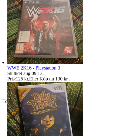
WWE 2K16 - Playstation 3
Sluttid
9 aug 09:13
.
Pris:
125 kr
,
Eller Köp nu
130 kr
,
.
Toppsäljare