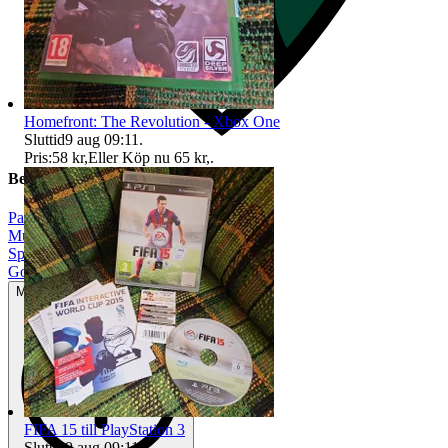
Homefront: The Revolution - Xbox One
Sluttid
9 aug 09:11
.
Pris:
58 kr
,
Eller Köp nu
65 kr
,
.
Beskrivning
Partyspel
|
Musik/Dans
|
Spelpaket
|
Gott använt skick
Mindre tecken på användning
FIFA 15 till PlayStation 3
Sluttid
9 aug 09:11
.