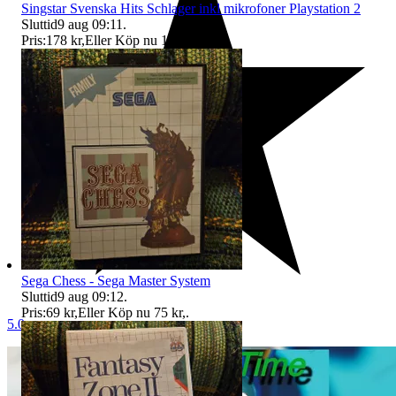
Singstar Svenska Hits Schlager inkl mikrofoner Playstation 2
Sluttid
9 aug 09:11
.
Pris:
178 kr
,
Eller Köp nu
195 kr
,
.
Sega Chess - Sega Master System
Sluttid
9 aug 09:12
.
Pris:
69 kr
,
Eller Köp nu
75 kr
,
.
5.0