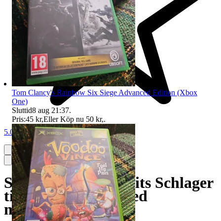
Tom Clancy's Rainbow Six Siege Advanced Edition (Xbox
One)
Sluttid
8 aug 21:37
.
Pris:
45 kr
,
Eller Köp nu
50 kr
,
.
5.0
Singstar Svenska Hits Schlager
till Playstation 2 med
mikrofoner