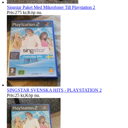
Singstar Paket Med Mikrofoner Till Playstation 2
Pris:
275 kr
,
Köp nu
.
SINGSTAR SVENSKA HITS - PLAYSTATION 2
Pris:
25 kr
,
Köp nu
.