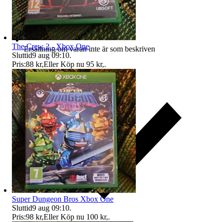
The Crew 2 - Xbox One
Ersättning om varan inte är som beskriven
Sluttid
9 aug 09:10
.
Pris:
88 kr
,
Eller Köp nu
95 kr
,
.
Super Dungeon Bros Xbox One
Sluttid
9 aug 09:10
.
Pris:
98 kr
,
Eller Köp nu
100 kr
,
.