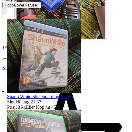
Hoppa över karusell
1
/
5
SandsOfTime
Shaun White Skateboarding (PS3)
Sluttid
8 aug 21:37
.
Pris:
38 kr
,
Eller Köp nu
45 kr
,
.