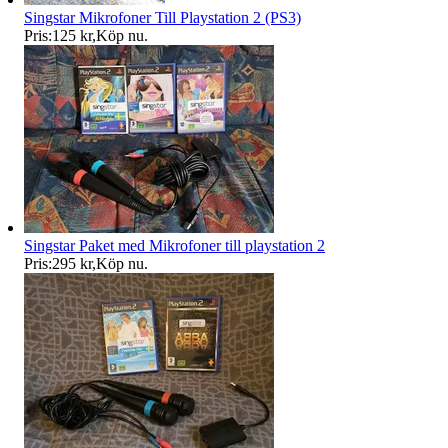
Singstar Mikrofoner Till Playstation 2 (PS3)
Pris:
125 kr
,
Köp nu
.
Singstar Paket med Mikrofoner till playstation 2
Pris:
295 kr
,
Köp nu
.