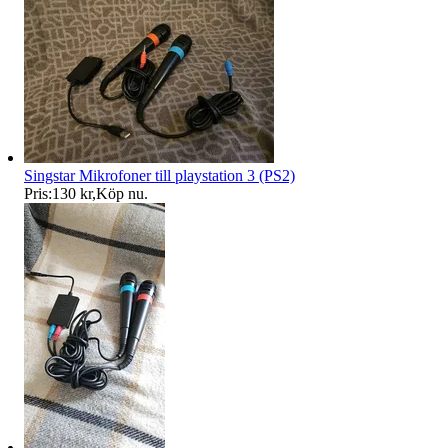
Singstar Mikrofoner till playstation 3 (PS2)
Pris:
130 kr
,
Köp nu
.