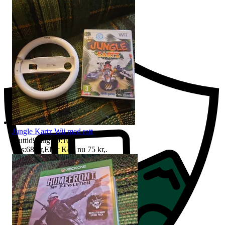
Ersättning om du inte får din vara
Jungle Kartz Wii med ratt
Sluttid
9 aug 09:10
.
Pris:
68 kr
,
Eller Köp nu
75 kr
,
.