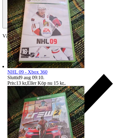
Välj till köparskydd
NHL 09 - Xbox 360
Sluttid
9 aug 09:10
.
Pris:
13 kr
,
Eller Köp nu
15 kr
,
.