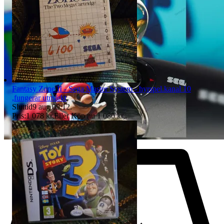
Fantasy Zone II - Sega Master System - hyrspel.kanal 10
,fungerar utmärkt
Sluttid
9 aug 09:12
.
Pris:
1 078 kr
,
Eller Köp nu
1 080 kr
,
.