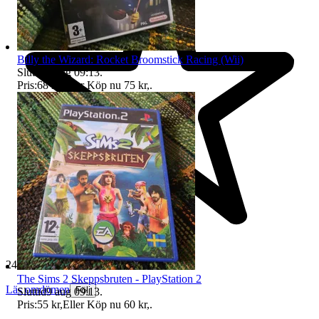
Billy the Wizard: Rocket Broomstick Racing (Wii)
Sluttid
9 aug 09:13
.
Pris:
68 kr
,
Eller Köp nu
75 kr
,
.
24 491 omdömen
The Sims 2 Skeppsbruten - PlayStation 2
Läs omdömen
Följ
Sluttid
9 aug 09:13
.
Pris:
55 kr
,
Eller Köp nu
60 kr
,
.