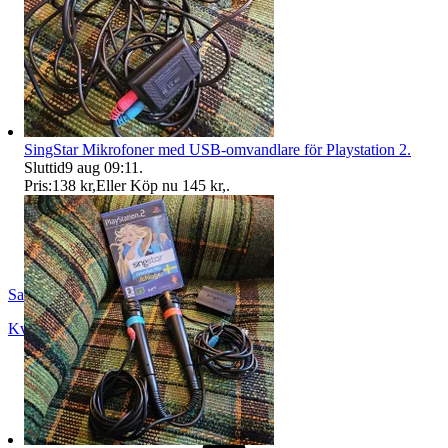
SingStar Mikrofoner med USB-omvandlare för Playstation 2.
Sluttid
9 aug 09:11
.
Pris:
138 kr
,
Eller Köp nu
145 kr
,
.
SandsOfTime
Kvänum
,
Sverige