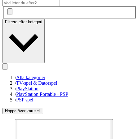
Filtrera efter kategori
/
Alla kategorier
/
TV-spel & Datorspel
/
PlayStation
/
PlayStation Portable - PSP
/
PSP spel
Hoppa över karusell