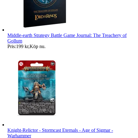
Middle-earth Strategy Battle Game Journal: The Treachery of
Gollum
Pris:
199 kr
,
Köp nu
.
Knight-Relictor - Stormcast Eternals - Age of Sigmar -
Warhammer