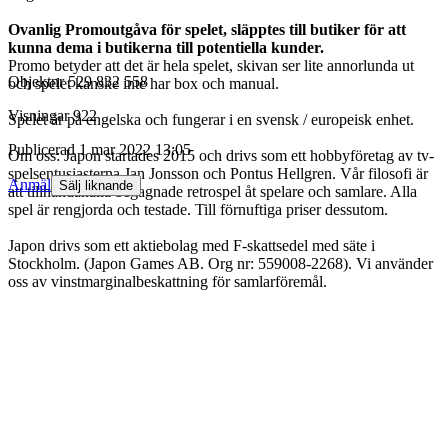
Ovanlig Promoutgåva för spelet, släpptes till butiker för att
kunna dema i butikerna till potentiella kunder.
Promo betyder att det är hela spelet, skivan ser lite annorlunda ut
Objektnr
529 832 558
och spelet kanske inte har box och manual.
Visningar
922
Spelet är på engelska och fungerar i en svensk / europeisk enhet.
Publicerad
1 mar 2022 13:05
Om oss: Japon startades 2015 och drivs som ett hobbyföretag av tv-
spelsentusiasterna Jan Jonsson och Pontus Hellgren. Vår filosofi är
Anmäl
Sälj liknande
att tillhandahålla begagnade retrospel åt spelare och samlare. Alla
spel är rengjorda och testade. Till förnuftiga priser dessutom.
Japon drivs som ett aktiebolag med F-skattsedel med säte i
Stockholm. (Japon Games AB. Org nr: 559008-2268). Vi använder
oss av vinstmarginalbeskattning för samlarföremål.