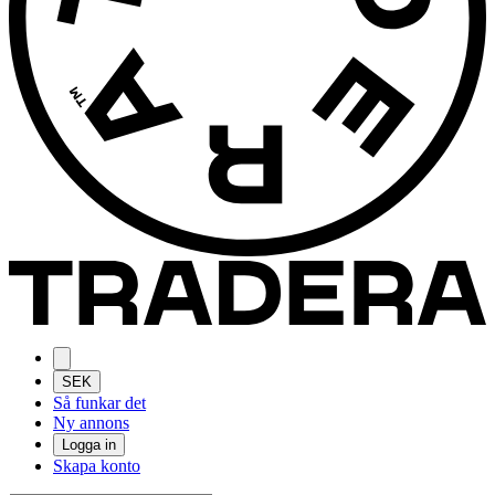
SEK
Så funkar det
Ny annons
Logga in
Skapa konto