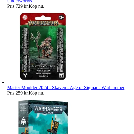
Underworlds
Pris:
729 kr
,
Köp nu
.
Master Moulder 2024 - Skaven - Age of Sigmar - Warhammer
Pris:
259 kr
,
Köp nu
.