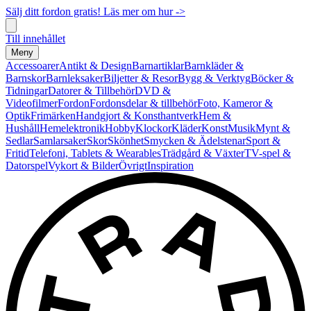
Sälj ditt fordon gratis! Läs mer om hur ->
Till innehållet
Meny
Accessoarer
Antikt & Design
Barnartiklar
Barnkläder &
Barnskor
Barnleksaker
Biljetter & Resor
Bygg & Verktyg
Böcker &
Tidningar
Datorer & Tillbehör
DVD &
Videofilmer
Fordon
Fordonsdelar & tillbehör
Foto, Kameror &
Optik
Frimärken
Handgjort & Konsthantverk
Hem &
Hushåll
Hemelektronik
Hobby
Klockor
Kläder
Konst
Musik
Mynt &
Sedlar
Samlarsaker
Skor
Skönhet
Smycken & Ädelstenar
Sport &
Fritid
Telefoni, Tablets & Wearables
Trädgård & Växter
TV-spel &
Datorspel
Vykort & Bilder
Övrigt
Inspiration