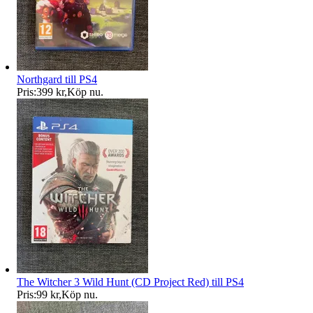
Northgard till PS4
Pris:
399 kr
,
Köp nu
.
The Witcher 3 Wild Hunt (CD Project Red) till PS4
Pris:
99 kr
,
Köp nu
.