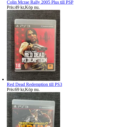
Colin Mcrae Rally 2005 Plus till PSP
Pris:
49 kr
,
Köp nu
.
Red Dead Redemption till PS3
Pris:
69 kr
,
Köp nu
.