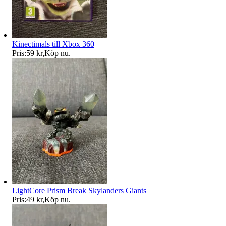
Kinectimals till Xbox 360
Pris:
59 kr
,
Köp nu
.
LightCore Prism Break Skylanders Giants
Pris:
49 kr
,
Köp nu
.