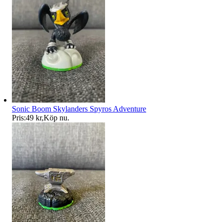
Sonic Boom Skylanders Spyros Adventure
Pris:
49 kr
,
Köp nu
.