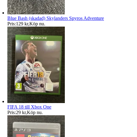
Blue Bash (skadad) Skylanders Spyros Adventure
Pris:
129 kr
,
Köp nu
.
FIFA 18 till Xbox One
Pris:
29 kr
,
Köp nu
.