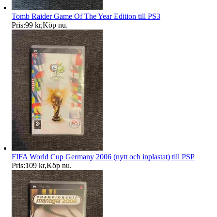
Tomb Raider Game Of The Year Edition till PS3
Pris:
99 kr
,
Köp nu
.
FIFA World Cup Germany 2006 (nytt och inplastat) till PSP
Pris:
109 kr
,
Köp nu
.