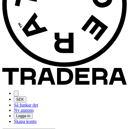
SEK
Så funkar det
Ny annons
Logga in
Skapa konto