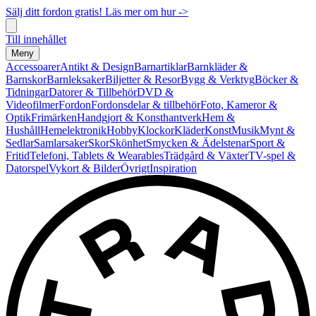
Sälj ditt fordon gratis! Läs mer om hur ->
Till innehållet
Meny
Accessoarer
Antikt & Design
Barnartiklar
Barnkläder &
Barnskor
Barnleksaker
Biljetter & Resor
Bygg & Verktyg
Böcker &
Tidningar
Datorer & Tillbehör
DVD &
Videofilmer
Fordon
Fordonsdelar & tillbehör
Foto, Kameror &
Optik
Frimärken
Handgjort & Konsthantverk
Hem &
Hushåll
Hemelektronik
Hobby
Klockor
Kläder
Konst
Musik
Mynt &
Sedlar
Samlarsaker
Skor
Skönhet
Smycken & Ädelstenar
Sport &
Fritid
Telefoni, Tablets & Wearables
Trädgård & Växter
TV-spel &
Datorspel
Vykort & Bilder
Övrigt
Inspiration