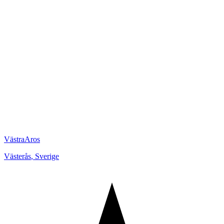
VästraAros
Västerås
,
Sverige