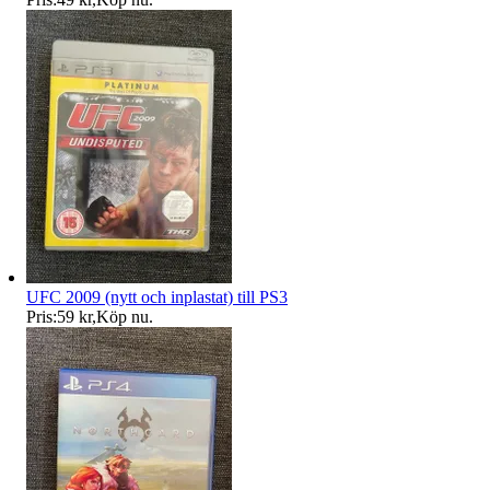
UFC 2009 (nytt och inplastat) till PS3
Pris:
59 kr
,
Köp nu
.