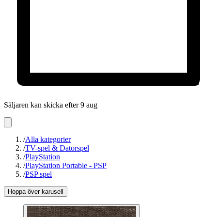
Säljaren kan skicka efter 9 aug
/
Alla kategorier
/
TV-spel & Datorspel
/
PlayStation
/
PlayStation Portable - PSP
/
PSP spel
Hoppa över karusell