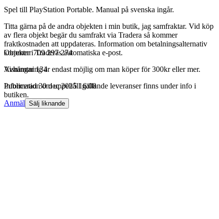
Spel till PlayStation Portable. Manual på svenska ingår.
Titta gärna på de andra objekten i min butik, jag samfraktar. Vid köp
av flera objekt begär du samfrakt via Tradera så kommer
fraktkostnaden att uppdateras. Information om betalningsalternativ
kommer i Traderas automatiska e-post.
Objektnr
709 297 274
Avhämtning är endast möjlig om man köper för 300kr eller mer.
Visningar
134
Information om uppehåll gällande leveranser finns under info i
Publicerad
30 dec 2025 16:08
butiken.
Anmäl
Sälj liknande