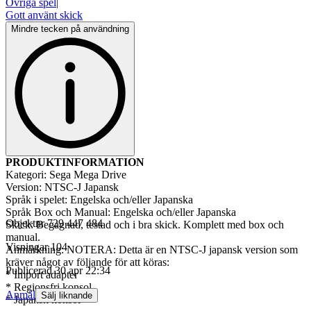
Övriga spel
|
Gott använt skick
Mindre tecken på användning
PRODUKTINFORMATION
Kategori: Sega Mega Drive
Version: NTSC-J Japansk
Språk i spelet: Engelska och/eller Japanska
Språk Box och Manual: Engelska och/eller Japanska
Objektnr
729 447 484
Skick: Begagnad, testad och i bra skick. Komplett med box och
manual.
Visningar
104
Anmärkning: NOTERA: Detta är en NTSC-J japansk version som
kräver något av följande för att köras:
Publicerad
30 apr 22:34
* Import adapter
* Regionsfri konsol
Anmäl
Sälj liknande
* Japansk konsol