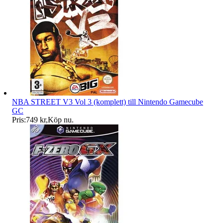
NBA STREET V3 Vol 3 (komplett) till Nintendo Gamecube
GC
Pris:
749 kr
,
Köp nu
.