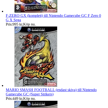
F-ZERO GX (komplett) till Nintendo Gamecube GC F Zero 0
G X Sega
Pris:
995 kr
,
Köp nu
.
MARIO SMASH FOOTBALL (endast skiva) till Nintendo
Gamecube GC (Super Strikers)
Pris:
449 kr
,
Köp nu
.