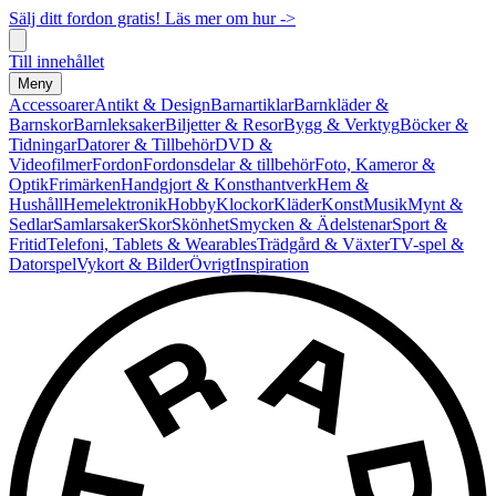
Sälj ditt fordon gratis! Läs mer om hur ->
Till innehållet
Meny
Accessoarer
Antikt & Design
Barnartiklar
Barnkläder &
Barnskor
Barnleksaker
Biljetter & Resor
Bygg & Verktyg
Böcker &
Tidningar
Datorer & Tillbehör
DVD &
Videofilmer
Fordon
Fordonsdelar & tillbehör
Foto, Kameror &
Optik
Frimärken
Handgjort & Konsthantverk
Hem &
Hushåll
Hemelektronik
Hobby
Klockor
Kläder
Konst
Musik
Mynt &
Sedlar
Samlarsaker
Skor
Skönhet
Smycken & Ädelstenar
Sport &
Fritid
Telefoni, Tablets & Wearables
Trädgård & Växter
TV-spel &
Datorspel
Vykort & Bilder
Övrigt
Inspiration