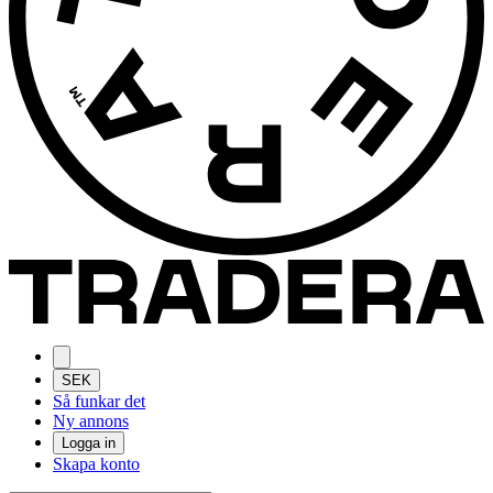
SEK
Så funkar det
Ny annons
Logga in
Skapa konto