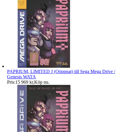
PAPRIUM, LIMITED J (Oöppnat) till Sega Mega Drive /
Genesis WATA
Pris:
15 969 kr
,
Köp nu
.