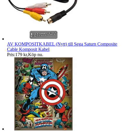
AV KOMPOSITKABEL (Nytt) till Sega Saturn Composite
Cable Komposit Kabel
Pris:
179 kr
,
Köp nu
.