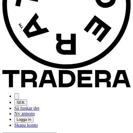
SEK
Så funkar det
Ny annons
Logga in
Skapa konto