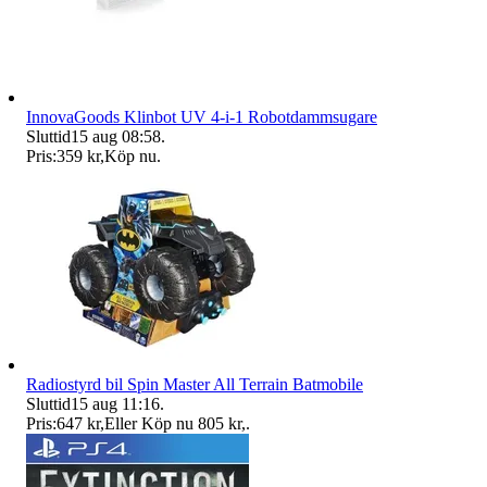
InnovaGoods Klinbot UV 4-i-1 Robotdammsugare
Sluttid
15 aug 08:58
.
Pris:
359 kr
,
Köp nu
.
Radiostyrd bil Spin Master All Terrain Batmobile
Sluttid
15 aug 11:16
.
Pris:
647 kr
,
Eller Köp nu
805 kr
,
.