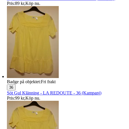
Pris:
89 kr
,
Köp nu
.
Badge på objektet:
Fri frakt
36
Söt Gul Klänning - LA REDOUTE - 36 (Kampanj)
Pris:
99 kr
,
Köp nu
.