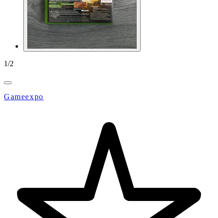
1
/
2
Gameexpo