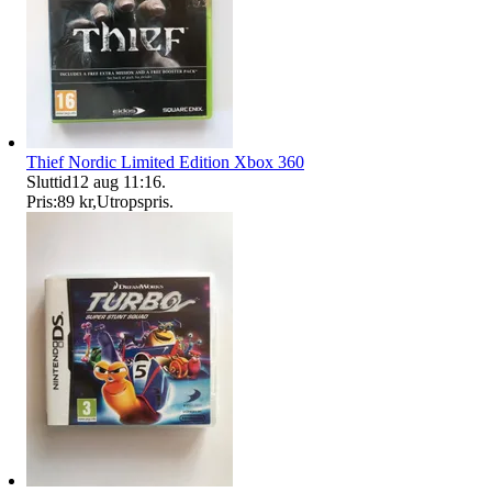
Thief Nordic Limited Edition Xbox 360
Sluttid
12 aug 11:16
.
Pris:
89 kr
,
Utropspris
.