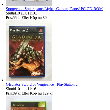
Spongebob Squarepants Lights, Camera, Pants! PC CD-ROM
Sluttid
10 aug 11:16
.
Pris:
55 kr
,
Eller Köp nu
80 kr
,
.
Gladiator Sword of Vengeance - PlayStation 2
Sluttid
10 aug 11:16
.
Pris:
89 kr
,
Eller Köp nu
129 kr
,
.