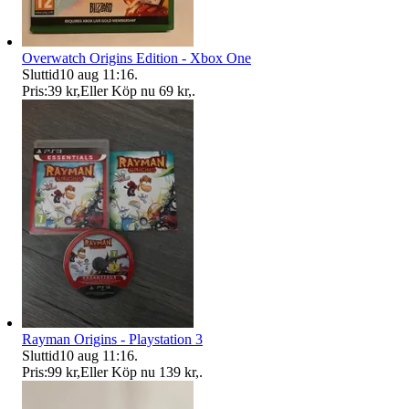
Overwatch Origins Edition - Xbox One
Sluttid
10 aug 11:16
.
Pris:
39 kr
,
Eller Köp nu
69 kr
,
.
Rayman Origins - Playstation 3
Sluttid
10 aug 11:16
.
Pris:
99 kr
,
Eller Köp nu
139 kr
,
.