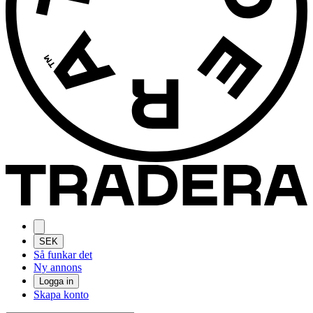
SEK
Så funkar det
Ny annons
Logga in
Skapa konto