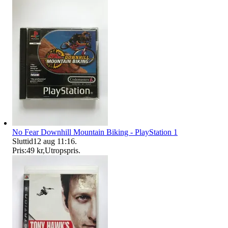
No Fear Downhill Mountain Biking - PlayStation 1
Sluttid
12 aug 11:16
.
Pris:
49 kr
,
Utropspris
.