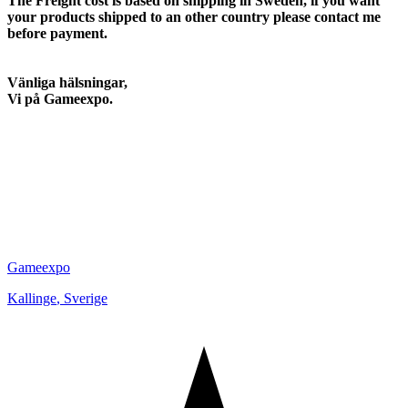
The Freight cost is based on shipping in Sweden, if you want
your products shipped to an other country please contact me
before payment.
Vänliga hälsningar,
Vi på Gameexpo.
Gameexpo
Kallinge
,
Sverige