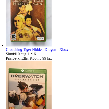
Crouching Tiger Hidden Dragon - Xbox
Sluttid
10 aug 11:16
.
Pris:
69 kr
,
Eller Köp nu
99 kr
,
.