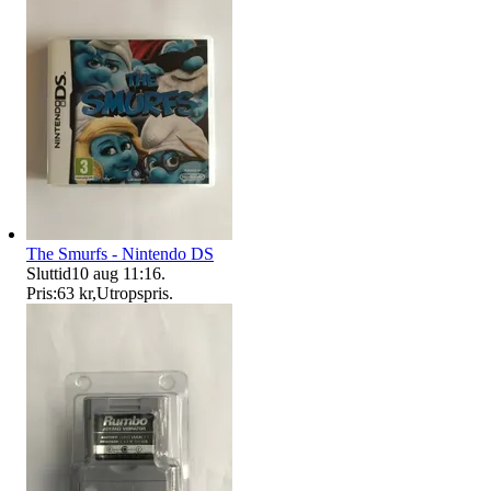
The Smurfs - Nintendo DS
Sluttid
10 aug 11:16
.
Pris:
63 kr
,
Utropspris
.