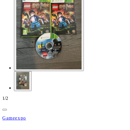
1
/
2
Gameexpo