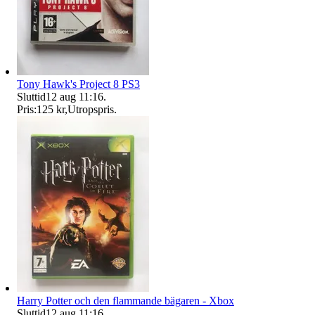
Tony Hawk's Project 8 PS3
Sluttid
12 aug 11:16
.
Pris:
125 kr
,
Utropspris
.
Harry Potter och den flammande bägaren - Xbox
Sluttid
12 aug 11:16
.