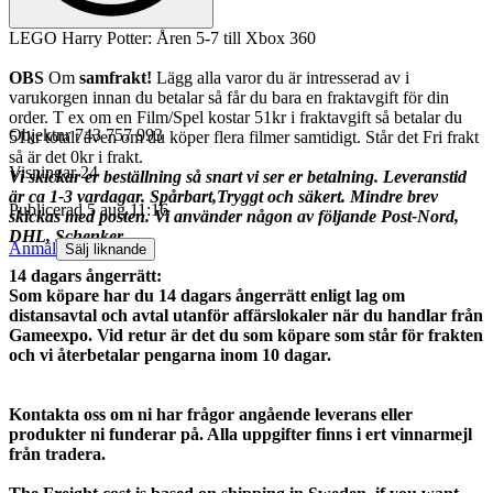
LEGO Harry Potter: Åren 5-7 till Xbox 360
OBS
Om
samfrakt!
Lägg alla varor du är intresserad av i
varukorgen innan du betalar så får du bara en fraktavgift för din
order. T ex om en Film/Spel kostar 51kr i fraktavgift så betalar du
Objektnr
743 757 993
51kr totalt även om du köper flera filmer samtidigt. Står det Fri frakt
så är det 0kr i frakt.
Visningar
24
Vi skickar er beställning så snart vi ser er betalning. Leveranstid
är ca 1-3 vardagar. Spårbart,Tryggt och säkert. Mindre brev
Publicerad
5 aug 11:16
skickas med posten. Vi använder någon av följande Post-Nord,
DHL, Schenker.
Anmäl
Sälj liknande
14 dagars ångerrätt:
Som köpare har du 14 dagars ångerrätt enligt lag om
distansavtal och avtal utanför affärslokaler när du handlar från
Gameexpo. Vid retur är det du som köpare som står för frakten
och vi återbetalar pengarna inom 10 dagar.
Kontakta oss om ni har frågor angående leverans eller
produkter ni funderar på. Alla uppgifter finns i ert vinnarmejl
från tradera.