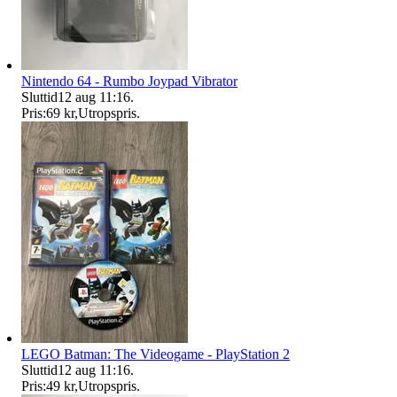
Nintendo 64 - Rumbo Joypad Vibrator
Sluttid
12 aug 11:16
.
Pris:
69 kr
,
Utropspris
.
LEGO Batman: The Videogame - PlayStation 2
Sluttid
12 aug 11:16
.
Pris:
49 kr
,
Utropspris
.