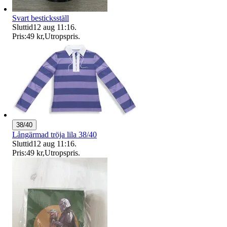
Svart besticksställ
Sluttid
12 aug 11:16
.
Pris:
49 kr
,
Utropspris
.
38/40
Långärmad tröja lila 38/40
Sluttid
12 aug 11:16
.
Pris:
49 kr
,
Utropspris
.