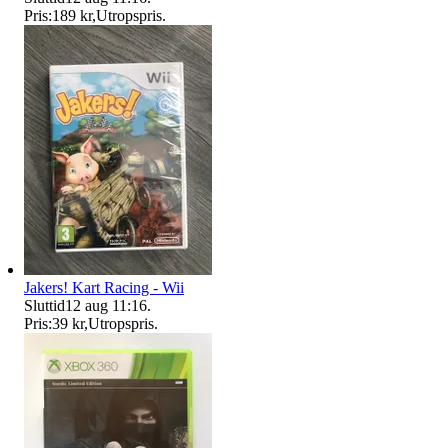
Pris:
189 kr
,
Utropspris
.
Jakers! Kart Racing - Wii
Sluttid
12 aug 11:16
.
Pris:
39 kr
,
Utropspris
.