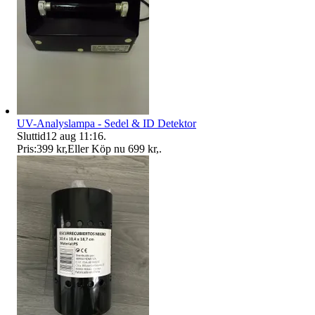
UV-Analyslampa - Sedel & ID Detektor
Sluttid
12 aug 11:16
.
Pris:
399 kr
,
Eller Köp nu
699 kr
,
.