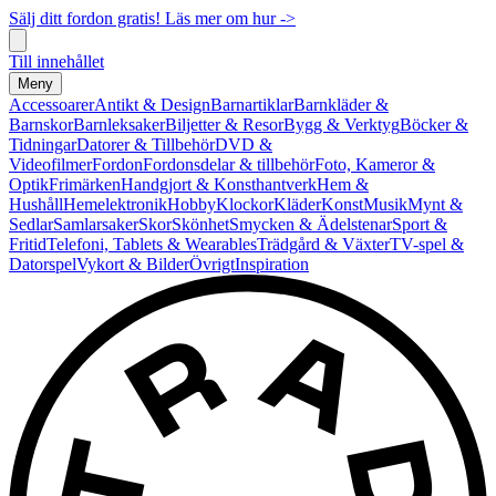
Sälj ditt fordon gratis! Läs mer om hur ->
Till innehållet
Meny
Accessoarer
Antikt & Design
Barnartiklar
Barnkläder &
Barnskor
Barnleksaker
Biljetter & Resor
Bygg & Verktyg
Böcker &
Tidningar
Datorer & Tillbehör
DVD &
Videofilmer
Fordon
Fordonsdelar & tillbehör
Foto, Kameror &
Optik
Frimärken
Handgjort & Konsthantverk
Hem &
Hushåll
Hemelektronik
Hobby
Klockor
Kläder
Konst
Musik
Mynt &
Sedlar
Samlarsaker
Skor
Skönhet
Smycken & Ädelstenar
Sport &
Fritid
Telefoni, Tablets & Wearables
Trädgård & Växter
TV-spel &
Datorspel
Vykort & Bilder
Övrigt
Inspiration