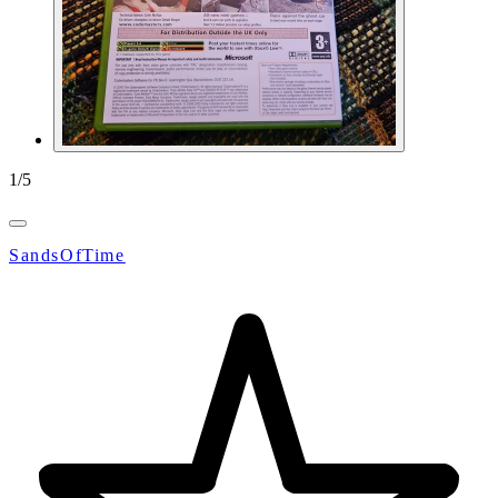
1
/
5
SandsOfTime