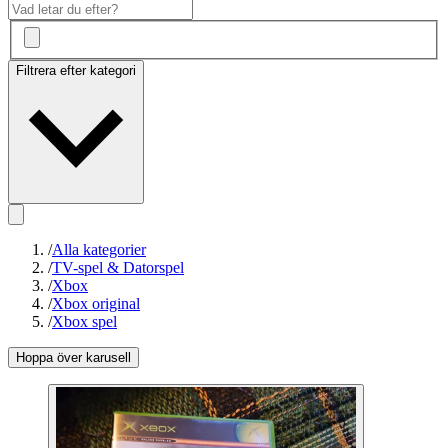
Filtrera efter kategori
/
Alla kategorier
/
TV-spel & Datorspel
/
Xbox
/
Xbox original
/
Xbox spel
Hoppa över karusell