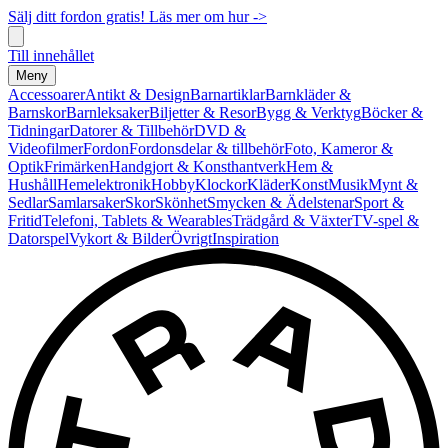
Sälj ditt fordon gratis! Läs mer om hur ->
Till innehållet
Meny
Accessoarer
Antikt & Design
Barnartiklar
Barnkläder &
Barnskor
Barnleksaker
Biljetter & Resor
Bygg & Verktyg
Böcker &
Tidningar
Datorer & Tillbehör
DVD &
Videofilmer
Fordon
Fordonsdelar & tillbehör
Foto, Kameror &
Optik
Frimärken
Handgjort & Konsthantverk
Hem &
Hushåll
Hemelektronik
Hobby
Klockor
Kläder
Konst
Musik
Mynt &
Sedlar
Samlarsaker
Skor
Skönhet
Smycken & Ädelstenar
Sport &
Fritid
Telefoni, Tablets & Wearables
Trädgård & Växter
TV-spel &
Datorspel
Vykort & Bilder
Övrigt
Inspiration