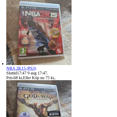
NBA 2K15 (PS3)
Sluttid
17:47
9 aug 17:47
.
Pris:
68 kr
,
Eller Köp nu
75 kr
,
.