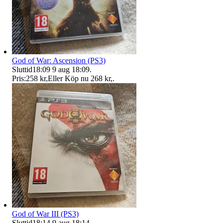
God of War: Ascension (PS3)
Sluttid
18:09
9 aug 18:09
.
Pris:
258 kr
,
Eller Köp nu
268 kr
,
.
God of War III (PS3)
Sluttid
18:14
9 aug 18:14
.