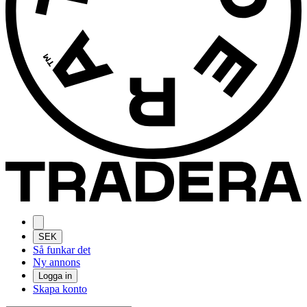
SEK
Så funkar det
Ny annons
Logga in
Skapa konto