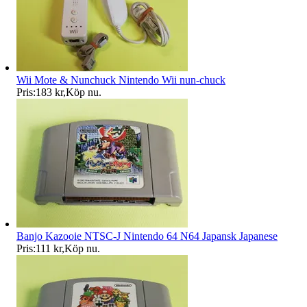
Wii Mote & Nunchuck Nintendo Wii nun-chuck
Pris:
183 kr
,
Köp nu
.
Banjo Kazooie NTSC-J Nintendo 64 N64 Japansk Japanese
Pris:
111 kr
,
Köp nu
.