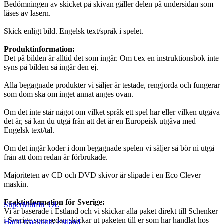
Bedömningen av skicket på skivan gäller delen på undersidan som
läses av lasern.
Skick enligt bild. Engelsk text/språk i spelet.
Produktinformation:
Det på bilden är alltid det som ingår. Om t.ex en instruktionsbok inte
syns på bilden så ingår den ej.
Alla begagnade produkter vi säljer är testade, rengjorda och fungerar
som dom ska om inget annat anges ovan.
Om det inte står något om vilket språk ett spel har eller vilken utgåva
det är, så kan du utgå från att det är en Europeisk utgåva med
Engelsk text/tal.
Om det ingår koder i dom begagnade spelen vi säljer så bör ni utgå
från att dom redan är förbrukade.
Majoriteten av CD och DVD skivor är slipade i en Eco Clever
maskin.
Fraktinformation för Sverige:
SuperMuffin_OU
Vi är baserade i Estland och vi skickar alla paket direkt till Schenker
i Sverige som sedan skickar ut paketen till er som har handlat hos
Harju maakond
,
Estland