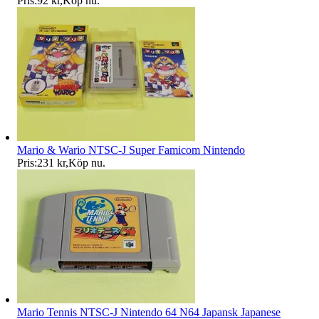
Pris:
92 kr
,
Köp nu
.
Mario & Wario NTSC-J Super Famicom Nintendo
Pris:
231 kr
,
Köp nu
.
Mario Tennis NTSC-J Nintendo 64 N64 Japansk Japanese