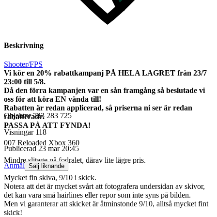
Beskrivning
Shooter/FPS
Vi kör en 20% rabattkampanj PÅ HELA LAGRET från 23/7
23:00 till 5/8.
Då den förra kampanjen var en sån framgång så beslutade vi
oss för att köra EN vända till!
Rabatten är redan applicerad, så priserna ni ser är redan
Objektnr
723 283 725
rabatterade.
PASSA PÅ ATT FYNDA!
Visningar
118
007 Reloaded Xbox 360
Publicerad
23 mar 20:45
Mindre slitage på fodralet, därav lite lägre pris.
Anmäl
Sälj liknande
Mycket fin skiva, 9/10 i skick.
Notera att det är mycket svårt att fotografera undersidan av skivor,
det kan vara små hairlines eller repor som inte syns på bilden.
Men vi garanterar att skicket är åtminstonde 9/10, alltså mycket fint
skick!