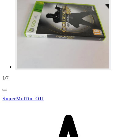
1
/
7
SuperMuffin_OU