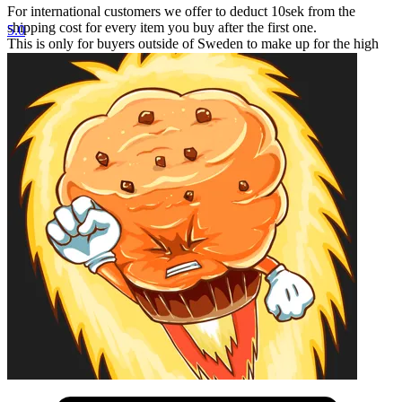
For international customers we offer to deduct 10sek from the
shipping cost for every item you buy after the first one.
5.0
This is only for buyers outside of Sweden to make up for the high
shipping cost.