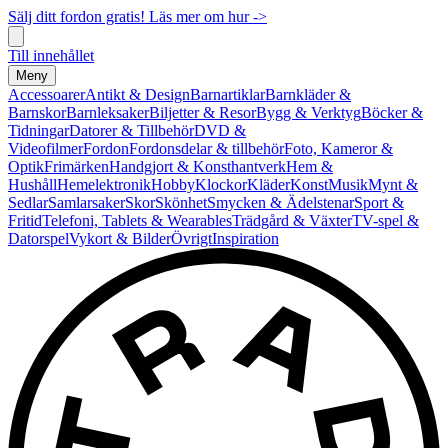
Sälj ditt fordon gratis! Läs mer om hur ->
Till innehållet
Meny
Accessoarer
Antikt & Design
Barnartiklar
Barnkläder &
Barnskor
Barnleksaker
Biljetter & Resor
Bygg & Verktyg
Böcker &
Tidningar
Datorer & Tillbehör
DVD &
Videofilmer
Fordon
Fordonsdelar & tillbehör
Foto, Kameror &
Optik
Frimärken
Handgjort & Konsthantverk
Hem &
Hushåll
Hemelektronik
Hobby
Klockor
Kläder
Konst
Musik
Mynt &
Sedlar
Samlarsaker
Skor
Skönhet
Smycken & Ädelstenar
Sport &
Fritid
Telefoni, Tablets & Wearables
Trädgård & Växter
TV-spel &
Datorspel
Vykort & Bilder
Övrigt
Inspiration