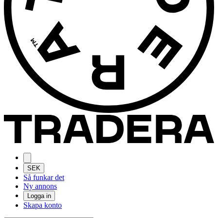
SEK
Så funkar det
Ny annons
Logga in
Skapa konto