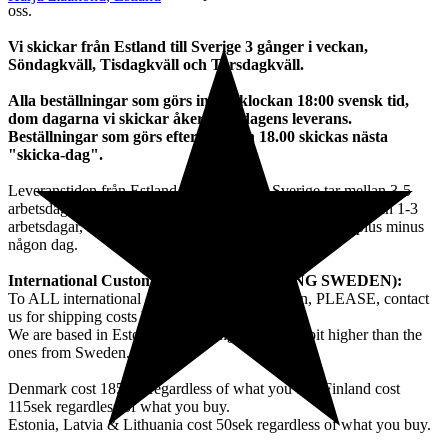
oss.
Vi skickar från Estland till Sverige 3 gånger i veckan,
Söndagkväll, Tisdagkväll och Torsdagkväll.
Alla beställningar som görs innan klockan 18:00 svensk tid,
dom dagarna vi skickar åker med dagens leverans.
Beställningar som görs efter klockan 18.00 skickas nästa
"skicka-dag".
Leveranstiden från Estland till Schenker i Sverige tar mellan 3-5
arbetsdagar och sedan ligger Schenkers leveranstid på mellan 1-3
arbetsdagar, så leveranstiden rör sig omkring en vecka, plus minus
någon dag.
International Customers (NOT INCLUDING SWEDEN):
To ALL international customers except Sweden, PLEASE, contact
us for shipping costs before makinga purchase.
We are based in Estonia so shipping costs are a bit higher than the
ones from Sweden.
Denmark cost 185sek regardless of what you buy.Finland cost
115sek regardless of what you buy.
Estonia, Latvia & Lithuania cost 50sek regardless of what you buy.