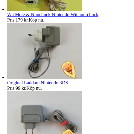
Wii Mote & Nunchuck Nintendo Wii nun-chuck
Pris:
179 kr
,
Köp nu
.
Original Laddare Nintendo 3DS
Pris:
99 kr
,
Köp nu
.