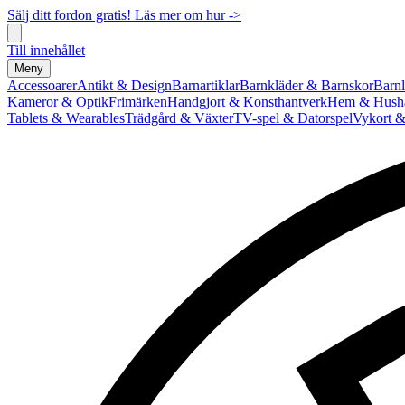
Sälj ditt fordon gratis! Läs mer om hur ->
Till innehållet
Meny
Accessoarer
Antikt & Design
Barnartiklar
Barnkläder & Barnskor
Barnl
Kameror & Optik
Frimärken
Handgjort & Konsthantverk
Hem & Hushå
Tablets & Wearables
Trädgård & Växter
TV-spel & Datorspel
Vykort &