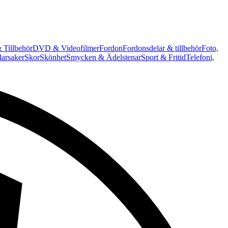
 Tillbehör
DVD & Videofilmer
Fordon
Fordonsdelar & tillbehör
Foto,
arsaker
Skor
Skönhet
Smycken & Ädelstenar
Sport & Fritid
Telefoni,