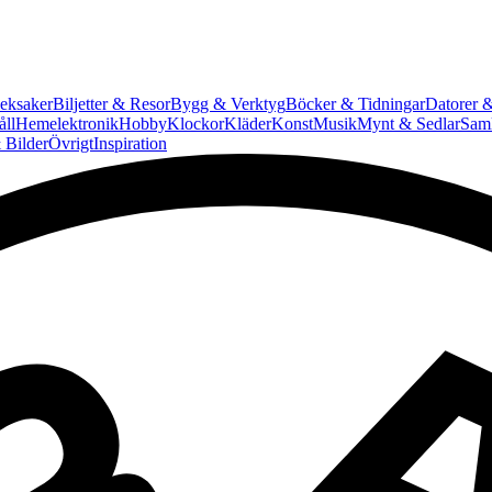
eksaker
Biljetter & Resor
Bygg & Verktyg
Böcker & Tidningar
Datorer &
ll
Hemelektronik
Hobby
Klockor
Kläder
Konst
Musik
Mynt & Sedlar
Saml
 Bilder
Övrigt
Inspiration