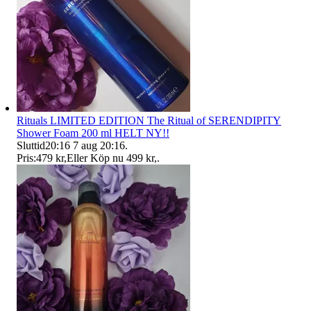
Rituals LIMITED EDITION The Ritual of SERENDIPITY
Shower Foam 200 ml HELT NY!!
Sluttid
20:16
7 aug 20:16
.
Pris:
479 kr
,
Eller Köp nu
499 kr
,
.