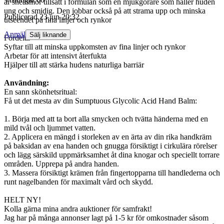
är sheasmör tillsatt i formulan som en mjukgörare som håller huden
ung och smidig. Den jobbar också på att strama upp och minska
Publicerad
23 jun 20:32
utseendet på fina linjer och rynkor
Anmäl
Sälj liknande
Fördelar
Syftar till att minska uppkomsten av fina linjer och rynkor
Arbetar för att intensivt återfukta
Hjälper till att stärka hudens naturliga barriär
Användning:
En sann skönhetsritual:
Få ut det mesta av din Sumptuous Glycolic Acid Hand Balm:
1. Börja med att ta bort alla smycken och tvätta händerna med en
mild tvål och ljummet vatten.
2. Applicera en mängd i storleken av en ärta av din rika handkräm
på baksidan av ena handen och gnugga försiktigt i cirkulära rörelser
och lägg särskild uppmärksamhet åt dina knogar och speciellt torrare
områden. Upprepa på andra handen.
3. Massera försiktigt krämen från fingertopparna till handlederna och
runt nagelbanden för maximalt vård och skydd.
HELT NY!
Kolla gärna mina andra auktioner för samfrakt!
Jag har på många annonser lagt på 1-5 kr för omkostnader såsom