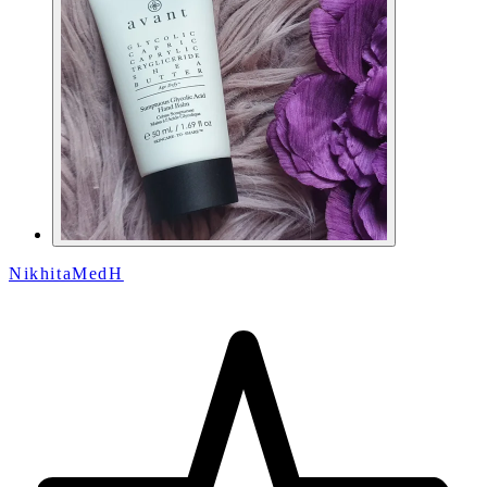
NikhitaMedH