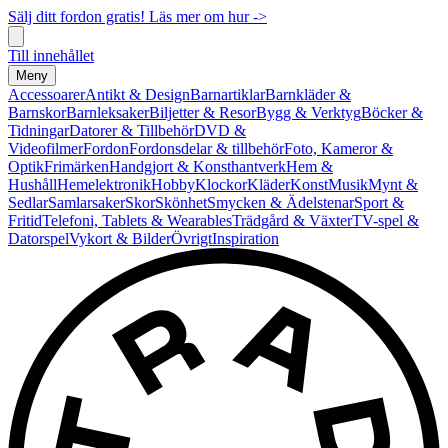
Sälj ditt fordon gratis! Läs mer om hur ->
Till innehållet
Meny
Accessoarer
Antikt & Design
Barnartiklar
Barnkläder &
Barnskor
Barnleksaker
Biljetter & Resor
Bygg & Verktyg
Böcker &
Tidningar
Datorer & Tillbehör
DVD &
Videofilmer
Fordon
Fordonsdelar & tillbehör
Foto, Kameror &
Optik
Frimärken
Handgjort & Konsthantverk
Hem &
Hushåll
Hemelektronik
Hobby
Klockor
Kläder
Konst
Musik
Mynt &
Sedlar
Samlarsaker
Skor
Skönhet
Smycken & Ädelstenar
Sport &
Fritid
Telefoni, Tablets & Wearables
Trädgård & Växter
TV-spel &
Datorspel
Vykort & Bilder
Övrigt
Inspiration