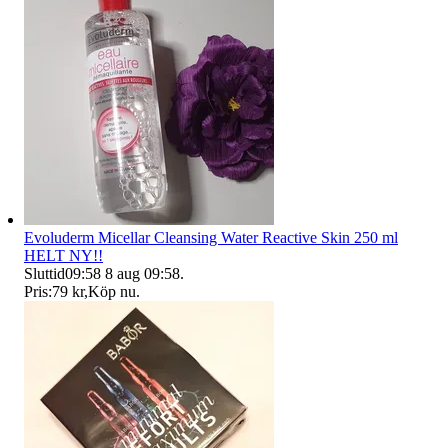
Evoluderm Micellar Cleansing Water Reactive Skin 250 ml
HELT NY!!
Sluttid
09:58
8 aug 09:58
.
Pris:
79 kr
,
Köp nu
.