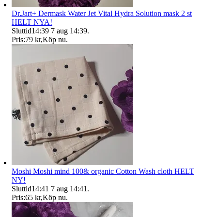
Dr.Jart+ Dermask Water Jet Vital Hydra Solution mask 2 st
HELT NYA!
Sluttid
14:39
7 aug 14:39
.
Pris:
79 kr
,
Köp nu
.
Moshi Moshi mind 100& organic Cotton Wash cloth HELT
NY!
Sluttid
14:41
7 aug 14:41
.
Pris:
65 kr
,
Köp nu
.