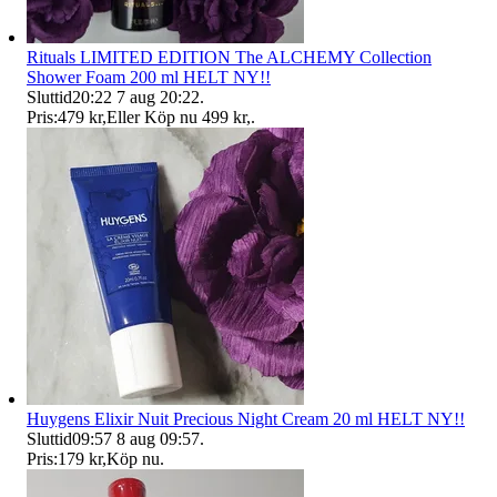
Rituals LIMITED EDITION The ALCHEMY Collection
Shower Foam 200 ml HELT NY!!
Sluttid
20:22
7 aug 20:22
.
Pris:
479 kr
,
Eller Köp nu
499 kr
,
.
Huygens Elixir Nuit Precious Night Cream 20 ml HELT NY!!
Sluttid
09:57
8 aug 09:57
.
Pris:
179 kr
,
Köp nu
.