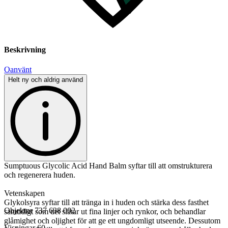
Beskrivning
Oanvänt
Helt ny och aldrig använd
Sumptuous Glycolic Acid Hand Balm syftar till att omstrukturera
och regenerera huden.
Vetenskapen
Glykolsyra syftar till att tränga in i huden och stärka dess fasthet
Objektnr
737 638 002
samtidigt som det slätar ut fina linjer och rynkor, och behandlar
glåmighet och oljighet för att ge ett ungdomligt utseende. Dessutom
Visningar
60