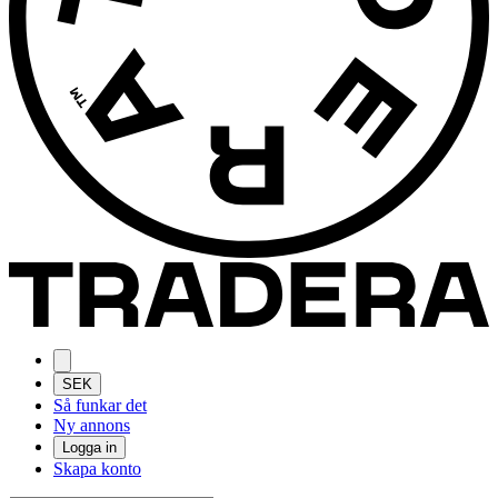
SEK
Så funkar det
Ny annons
Logga in
Skapa konto