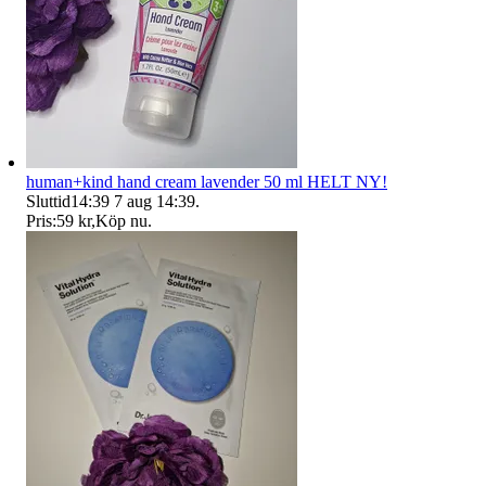
human+kind hand cream lavender 50 ml HELT NY!
Sluttid
14:39
7 aug 14:39
.
Pris:
59 kr
,
Köp nu
.