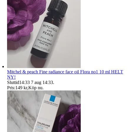
Mitchel & peach Fine radiance face oil Flora no1 10 ml HELT
NY!
Sluttid
14:33
7 aug 14:33
.
Pris:
149 kr
,
Köp nu
.