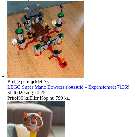
Badge på objektet:
Ny
LEGO Super Mario Bowsers slottsstrid – Expansionsset 71369
Sluttid
20 aug 20:26
.
Pris:
490 kr
,
Eller Köp nu
790 kr
,
.