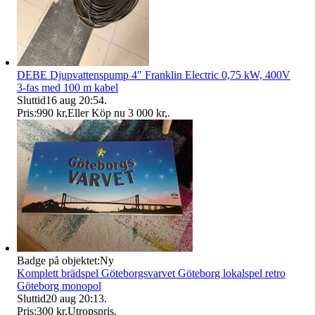
DEBE Djupvattenspump 4" Franklin Electric 0,75 kW, 400V
3-fas med 100 m kabel
Sluttid
16 aug 20:54
.
Pris:
990 kr
,
Eller Köp nu
3 000 kr
,
.
Badge på objektet:
Ny
Komplett brädspel Göteborgsvarvet Göteborg lokalspel retro
Göteborg monopol
Sluttid
20 aug 20:13
.
Pris:
300 kr
,
Utropspris
.