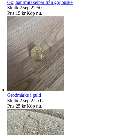
Gojibär /mirakelbär från gojibuske
Sluttid
2 sep 22:50
.
Pris:
15 kr
,
Köp nu
.
Grodmärke i guld
Sluttid
2 sep 22:51
.
Pris:
25 kr
,
Köp nu
.