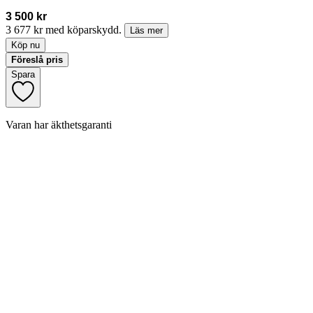
3 500 kr
3 677 kr med köparskydd.
Läs mer
Köp nu
Föreslå pris
Spara
Varan har äkthetsgaranti