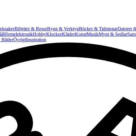
eksaker
Biljetter & Resor
Bygg & Verktyg
Böcker & Tidningar
Datorer &
ll
Hemelektronik
Hobby
Klockor
Kläder
Konst
Musik
Mynt & Sedlar
Saml
 Bilder
Övrigt
Inspiration