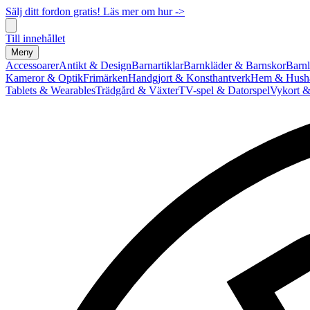
Sälj ditt fordon gratis! Läs mer om hur ->
Till innehållet
Meny
Accessoarer
Antikt & Design
Barnartiklar
Barnkläder & Barnskor
Barnl
Kameror & Optik
Frimärken
Handgjort & Konsthantverk
Hem & Hushå
Tablets & Wearables
Trädgård & Växter
TV-spel & Datorspel
Vykort &