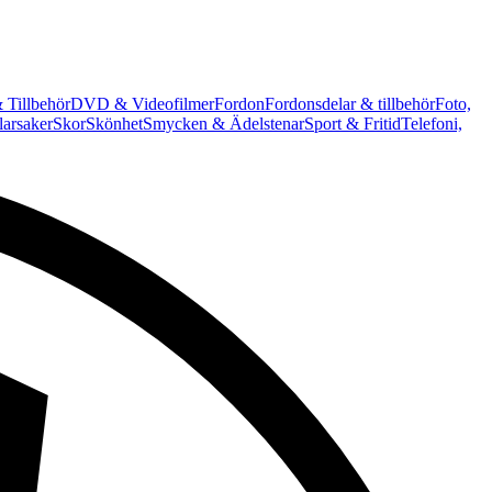
 Tillbehör
DVD & Videofilmer
Fordon
Fordonsdelar & tillbehör
Foto,
arsaker
Skor
Skönhet
Smycken & Ädelstenar
Sport & Fritid
Telefoni,