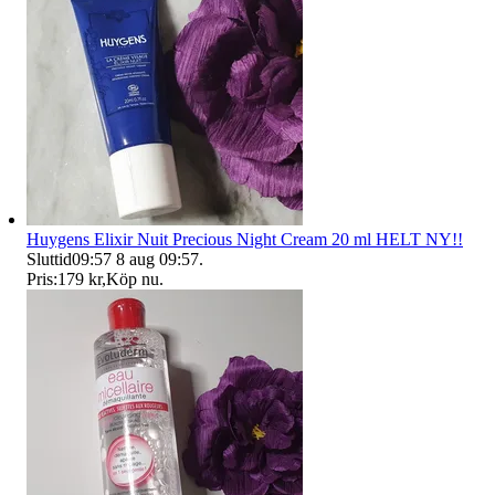
Huygens Elixir Nuit Precious Night Cream 20 ml HELT NY!!
Sluttid
09:57
8 aug 09:57
.
Pris:
179 kr
,
Köp nu
.