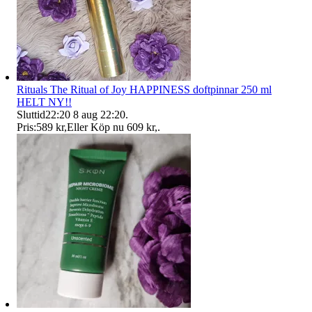
Rituals The Ritual of Joy HAPPINESS doftpinnar 250 ml
HELT NY!!
Sluttid
22:20
8 aug 22:20
.
Pris:
589 kr
,
Eller Köp nu
609 kr
,
.