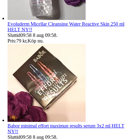
Evoluderm Micellar Cleansing Water Reactive Skin 250 ml
HELT NY!!
Sluttid
09:58
8 aug 09:58
.
Pris:
79 kr
,
Köp nu
.
Babor minimal effort maximun results serum 3x2 ml HELT
NY!!
Sluttid
09:58
8 aug 09:58
.