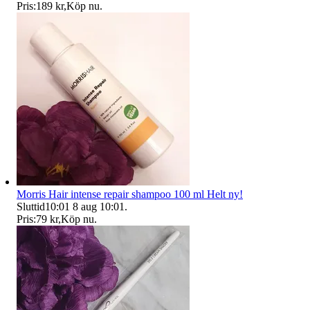
Pris:
189 kr
,
Köp nu
.
Morris Hair intense repair shampoo 100 ml Helt ny!
Sluttid
10:01
8 aug 10:01
.
Pris:
79 kr
,
Köp nu
.