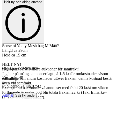
Helt ny och aldrig använd
Sense of Youty Mesh bag M Mått?
Längd ca 29cm
Höjd ca 15 cm
HELT NY!
Objektnr
737 675 303
Kolla gärna mina andra auktioner för samfrakt!
Jag har på många annonser lagt på 1-5 kr för omkostnader såsom
Visningar
40
emballage och andra kostnader utöver frakten, denna kostnad består
även vid samfrakt.
Publicerad
24 jun 07:42
Exempel du har vunnit två annonser med frakt 20 kr/st om vikten
fortfarande är under 50g blir totala frakten 22 kr (18kr frimärke+
Anmäl
Sälj liknande
(2*2kr=4kr omkostnader).