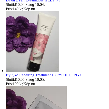
Luvia 2 Pan Eyeshadow HELT NY!
Sluttid
10:04
8 aug 10:04
.
Pris:
149 kr
,
Köp nu
.
By lyko Repairing Treatment 150 ml HELT NY!
Sluttid
10:05
8 aug 10:05
.
Pris:
109 kr
,
Köp nu
.