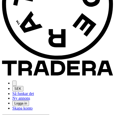
SEK
Så funkar det
Ny annons
Logga in
Skapa konto