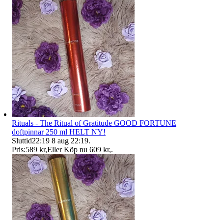
Rituals - The Ritual of Gratitude GOOD FORTUNE
doftpinnar 250 ml HELT NY!
Sluttid
22:19
8 aug 22:19
.
Pris:
589 kr
,
Eller Köp nu
609 kr
,
.