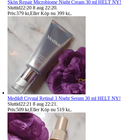
Skön Repair Microbiome Night Cream 30 ml HELT NY!
Sluttid
22:20
8 aug 22:20
.
Pris:
379 kr
,
Eller Köp nu
399 kr
,
.
Medik8 Crystal Retinal 3 Night Serum 30 ml HELT NY!
Sluttid
22:21
8 aug 22:21
.
Pris:
509 kr
,
Eller Köp nu
519 kr
,
.