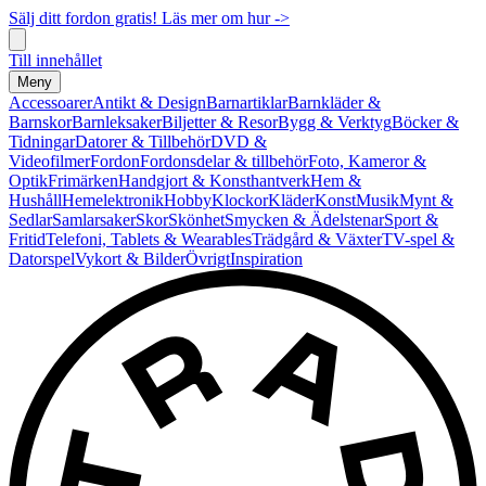
Sälj ditt fordon gratis! Läs mer om hur ->
Till innehållet
Meny
Accessoarer
Antikt & Design
Barnartiklar
Barnkläder &
Barnskor
Barnleksaker
Biljetter & Resor
Bygg & Verktyg
Böcker &
Tidningar
Datorer & Tillbehör
DVD &
Videofilmer
Fordon
Fordonsdelar & tillbehör
Foto, Kameror &
Optik
Frimärken
Handgjort & Konsthantverk
Hem &
Hushåll
Hemelektronik
Hobby
Klockor
Kläder
Konst
Musik
Mynt &
Sedlar
Samlarsaker
Skor
Skönhet
Smycken & Ädelstenar
Sport &
Fritid
Telefoni, Tablets & Wearables
Trädgård & Växter
TV-spel &
Datorspel
Vykort & Bilder
Övrigt
Inspiration