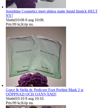
Josephine Cosmetics meet philou matte liquid lipstick HELT
NY!
Sluttid
10:08
8 aug 10:08
.
Pris:
99 kr
,
Köp nu
.
Grace & Stella dr. Pedicure Foot Peeling Mask 2 st
OÖPPNAD OCH OANVÄND!
Sluttid
10:10
8 aug 10:10
.
Pris:
99 kr
,
Köp nu
.