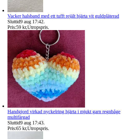
Vacker halsband med ett tufft rejält hjärta vit guldpläterad
Sluttid
9 aug 17:42
.
Pris:
59 kr
,
Utropspris
.
Handgjord virkad nyckelring hjärta i mjukt garn regnbåge
multifärgad
Sluttid
9 aug 17:43
.
Pris:
65 kr
,
Utropspris
.