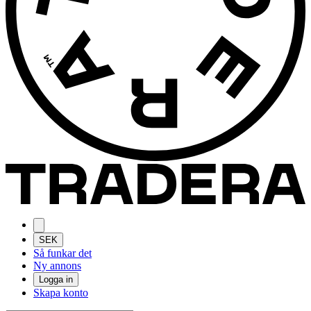
SEK
Så funkar det
Ny annons
Logga in
Skapa konto