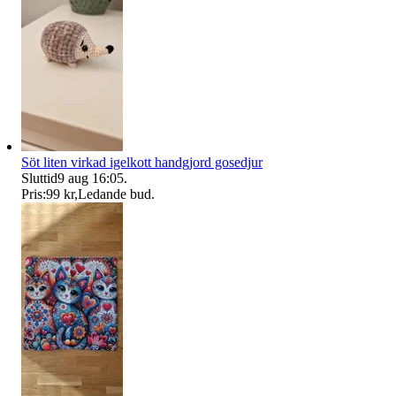
Söt liten virkad igelkott handgjord gosedjur
Sluttid
9 aug 16:05
.
Pris:
99 kr
,
Ledande bud
.