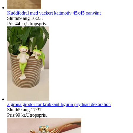
Kuddfodral med vackert kattmotiv 45x45 oanvänt
Sluttid
9 aug 16:23
.
Pris:
44 kr
,
Utropspris
.
2 gröna grodor för krukkant figurin prydnad dekoration
Sluttid
9 aug 17:37
.
Pris:
99 kr
,
Utropspris
.