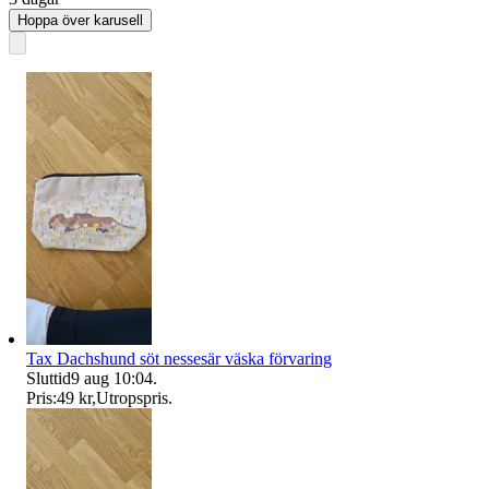
Hoppa över karusell
Tax Dachshund söt nessesär väska förvaring
Sluttid
9 aug 10:04
.
Pris:
49 kr
,
Utropspris
.