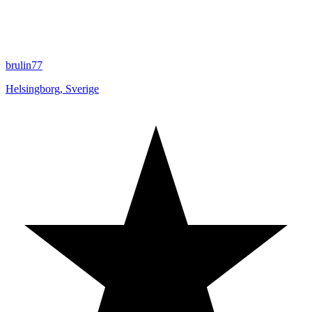
brulin77
Helsingborg
,
Sverige