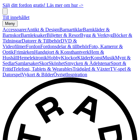
Sälj ditt fordon gratis! Läs mer om hur ->
Till innehållet
Meny
Accessoarer
Antikt & Design
Barnartiklar
Barnkläder &
Barnskor
Barnleksaker
Biljetter & Resor
Bygg & Verktyg
Böcker &
Tidningar
Datorer & Tillbehör
DVD &
Videofilmer
Fordon
Fordonsdelar & tillbehör
Foto, Kameror &
Optik
Frimärken
Handgjort & Konsthantverk
Hem &
Hushåll
Hemelektronik
Hobby
Klockor
Kläder
Konst
Musik
Mynt &
Sedlar
Samlarsaker
Skor
Skönhet
Smycken & Ädelstenar
Sport &
Fritid
Telefoni, Tablets & Wearables
Trädgård & Växter
TV-spel &
Datorspel
Vykort & Bilder
Övrigt
Inspiration