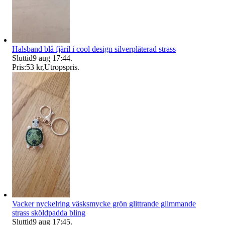
Halsband blå fjäril i cool design silverpläterad strass
Sluttid
9 aug 17:44
.
Pris:
53 kr
,
Utropspris
.
Vacker nyckelring väsksmycke grön glittrande glimmande
strass sköldpadda bling
Sluttid
9 aug 17:45
.