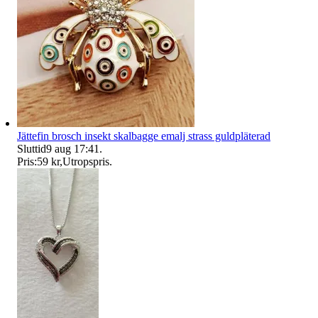
Jättefin brosch insekt skalbagge emalj strass guldpläterad
Sluttid
9 aug 17:41
.
Pris:
59 kr
,
Utropspris
.