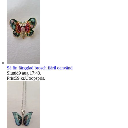
Så fin färgglad brosch fjäril oanvänd
Sluttid
9 aug 17:43
.
Pris:
59 kr
,
Utropspris
.