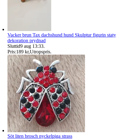
Vacker brun Tax dachshund hund Skulptur figurin staty
dekoration prydnad
Sluttid
9 aug 13:33
.
Pris:
189 kr
,
Utropspris
.
Söt liten brosch nyckelpiga strass