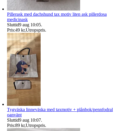
Pillerask med dachshund tax motiv liten ask pillerdosa
medicinask
Sluttid
9 aug 10:05
.
Pris:
49 kr
,
Utropspris
.
Tygväska linneväska med taxmotiv + plånbok/pennfodral
oanvänt
Sluttid
9 aug 10:07
.
Pris:
89 kr
,
Utropspris
.