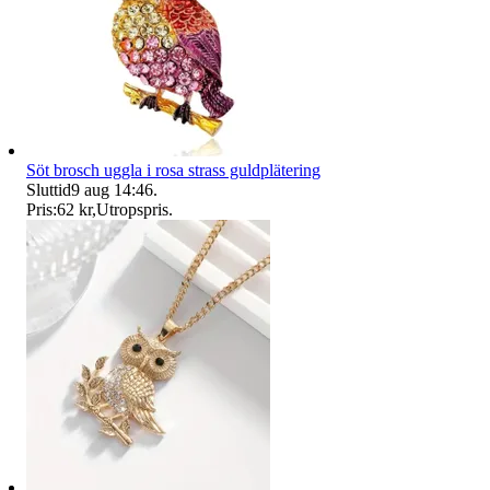
Söt brosch uggla i rosa strass guldplätering
Sluttid
9 aug 14:46
.
Pris:
62 kr
,
Utropspris
.