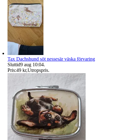
Tax Dachshund söt nessesär väska förvaring
Sluttid
9 aug 10:04
.
Pris:
49 kr
,
Utropspris
.