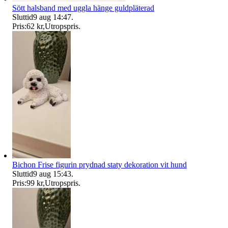
Sött halsband med uggla hänge guldpläterad
Sluttid
9 aug 14:47
.
Pris:
62 kr
,
Utropspris
.
Bichon Frise figurin prydnad staty dekoration vit hund
Sluttid
9 aug 15:43
.
Pris:
99 kr
,
Utropspris
.