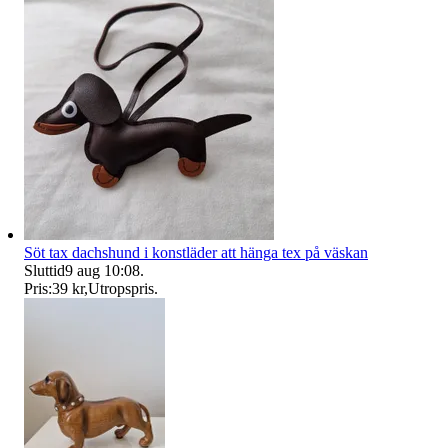
Söt tax dachshund i konstläder att hänga tex på väskan
Sluttid
9 aug 10:08
.
Pris:
39 kr
,
Utropspris
.